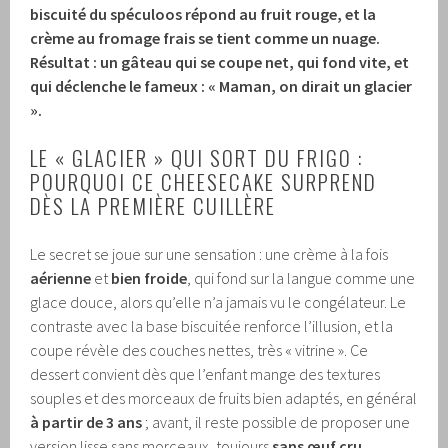
biscuité du spéculoos répond au fruit rouge, et la
crème au fromage frais se tient comme un nuage.
Résultat : un gâteau qui se coupe net, qui fond vite, et
qui déclenche le fameux : « Maman, on dirait un glacier
».
LE « GLACIER » QUI SORT DU FRIGO :
POURQUOI CE CHEESECAKE SURPREND
DÈS LA PREMIÈRE CUILLÈRE
Le secret se joue sur une sensation : une crème à la fois
aérienne
et
bien froide
, qui fond sur la langue comme une
glace douce, alors qu’elle n’a jamais vu le congélateur. Le
contraste avec la base biscuitée renforce l’illusion, et la
coupe révèle des couches nettes, très « vitrine ». Ce
dessert convient dès que l’enfant mange des textures
souples et des morceaux de fruits bien adaptés, en général
à partir de 3 ans
; avant, il reste possible de proposer une
version lisse sans morceaux, toujours
sans œuf cru
.