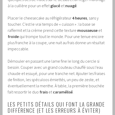
à la cuillère pour un effet
glacé
et
nuagé
.
Placer le cheesecake au réfrigérateur
4 heures
, sans y
toucher. C’est le vrai temps de « cuisson » : la base se
raffermit et la crème prend cette texture
mousseuse
et
froide
qui trompe tout le monde. Pour une tenue encore
plus franche à la coupe, une nuit au frais donne un résultat
impeccable.
Démouler en passant une lame fine le long du cercle si
besoin. Couper avec un grand couteau chauffé sous l’eau
chaude et essuyé, pour une tranche net. Ajouter les fraises
de finition, les spéculoos émiettés, un peu de zeste, et
éventuellement la menthe. À table, la première bouchée
fait ressortir le duo
frais
et
caramélisé
.
LES PETITS DÉTAILS QUI FONT LA GRANDE
DIFFÉRENCE (ET LES ERREURS À ÉVITER)