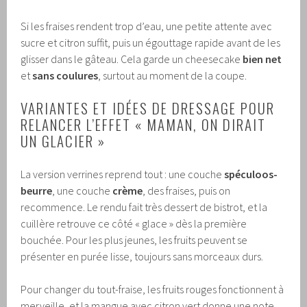
Si les fraises rendent trop d’eau, une petite attente avec
sucre et citron suffit, puis un égouttage rapide avant de les
glisser dans le gâteau. Cela garde un cheesecake
bien net
et
sans coulures
, surtout au moment de la coupe.
VARIANTES ET IDÉES DE DRESSAGE POUR
RELANCER L’EFFET « MAMAN, ON DIRAIT
UN GLACIER »
La version verrines reprend tout : une couche
spéculoos-
beurre
, une couche
crème
, des fraises, puis on
recommence. Le rendu fait très dessert de bistrot, et la
cuillère retrouve ce côté « glace » dès la première
bouchée. Pour les plus jeunes, les fruits peuvent se
présenter en purée lisse, toujours sans morceaux durs.
Pour changer du tout-fraise, les fruits rouges fonctionnent à
merveille, et la mangue avec citron vert donne une note