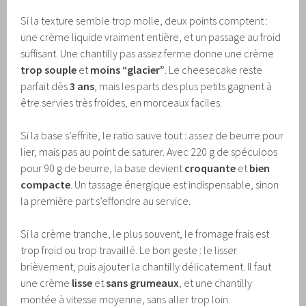
Si la texture semble trop molle, deux points comptent :
une crème liquide vraiment entière, et un passage au froid
suffisant. Une chantilly pas assez ferme donne une crème
trop souple
et
moins “glacier”
. Le cheesecake reste
parfait dès
3 ans
, mais les parts des plus petits gagnent à
être servies très froides, en morceaux faciles.
Si la base s’effrite, le ratio sauve tout : assez de beurre pour
lier, mais pas au point de saturer. Avec 220 g de spéculoos
pour 90 g de beurre, la base devient
croquante
et
bien
compacte
. Un tassage énergique est indispensable, sinon
la première part s’effondre au service.
Si la crème tranche, le plus souvent, le fromage frais est
trop froid ou trop travaillé. Le bon geste : le lisser
brièvement, puis ajouter la chantilly délicatement. Il faut
une crème
lisse
et
sans grumeaux
, et une chantilly
montée à vitesse moyenne, sans aller trop loin.