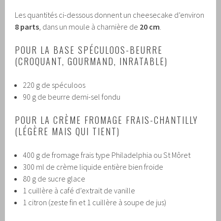
Les quantités ci-dessous donnent un cheesecake d’environ
8 parts
, dans un moule à charnière de
20 cm
.
POUR LA BASE SPÉCULOOS-BEURRE
(CROQUANT, GOURMAND, INRATABLE)
220 g de spéculoos
90 g de beurre demi-sel fondu
POUR LA CRÈME FROMAGE FRAIS-CHANTILLY
(LÉGÈRE MAIS QUI TIENT)
400 g de fromage frais type Philadelphia ou St Môret
300 ml de crème liquide entière bien froide
80 g de sucre glace
1 cuillère à café d’extrait de vanille
1 citron (zeste fin et 1 cuillère à soupe de jus)