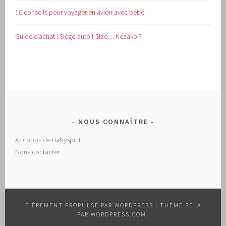
10 conseils pour voyager en avion avec bébé
Guide d’achat !
Siège-auto i-Size… Kézako ?
NOUS CONNAÎTRE
A propos de Babyspirit
Nous contacter
FIÈREMENT PROPULSÉ PAR WORDPRESS
|
THÈME SELA
PAR
WORDPRESS.COM
.