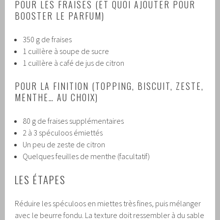
POUR LES FRAISES (ET QUOI AJOUTER POUR
BOOSTER LE PARFUM)
350 g de fraises
1 cuillère à soupe de sucre
1 cuillère à café de jus de citron
POUR LA FINITION (TOPPING, BISCUIT, ZESTE,
MENTHE… AU CHOIX)
80 g de fraises supplémentaires
2 à 3 spéculoos émiettés
Un peu de zeste de citron
Quelques feuilles de menthe (facultatif)
LES ÉTAPES
Réduire les spéculoos en miettes très fines, puis mélanger
avec le beurre fondu. La texture doit ressembler à du sable