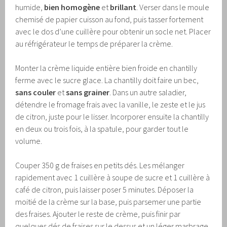
humide,
bien homogène
et
brillant
. Verser dans le moule
chemisé de papier cuisson au fond, puis tasser fortement
avec le dos d’une cuillère pour obtenir un socle net. Placer
au réfrigérateur le temps de préparer la crème.
Monter la crème liquide entière bien froide en chantilly
ferme avec le sucre glace. La chantilly doit faire un bec,
sans couler
et
sans grainer
. Dans un autre saladier,
détendre le fromage frais avec la vanille, le zeste et le jus
de citron, juste pour le lisser. Incorporer ensuite la chantilly
en deux ou trois fois, à la spatule, pour garder tout le
volume.
Couper 350 g de fraises en petits dés. Les mélanger
rapidement avec 1 cuillère à soupe de sucre et 1 cuillère à
café de citron, puis laisser poser 5 minutes. Déposer la
moitié de la crème sur la base, puis parsemer une partie
des fraises. Ajouter le reste de crème, puis finir par
quelques dés de fraises sur le dessus et un léger marbrage