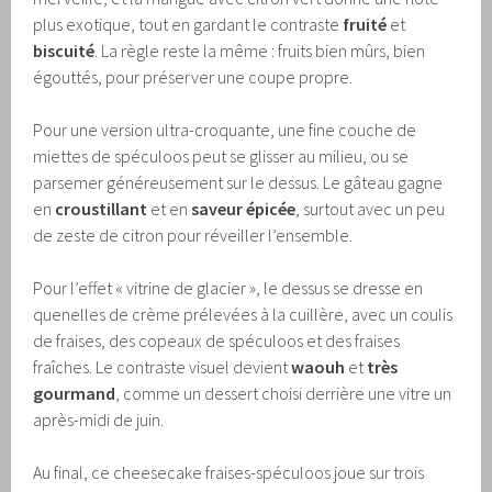
plus exotique, tout en gardant le contraste
fruité
et
biscuité
. La règle reste la même : fruits bien mûrs, bien
égouttés, pour préserver une coupe propre.
Pour une version ultra-croquante, une fine couche de
miettes de spéculoos peut se glisser au milieu, ou se
parsemer généreusement sur le dessus. Le gâteau gagne
en
croustillant
et en
saveur épicée
, surtout avec un peu
de zeste de citron pour réveiller l’ensemble.
Pour l’effet « vitrine de glacier », le dessus se dresse en
quenelles de crème prélevées à la cuillère, avec un coulis
de fraises, des copeaux de spéculoos et des fraises
fraîches. Le contraste visuel devient
waouh
et
très
gourmand
, comme un dessert choisi derrière une vitre un
après-midi de juin.
Au final, ce cheesecake fraises-spéculoos joue sur trois