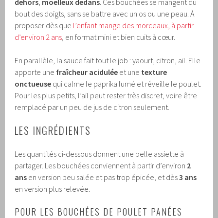
dehors
,
moelleux dedans
. Ces bouchées se mangent du
bout des doigts, sans se battre avec un os ou une peau. À
proposer dès que
l’enfant mange des morceaux, à partir
d’environ 2 ans
, en format mini et bien cuits à cœur.
En parallèle, la sauce fait tout le job : yaourt, citron, ail. Elle
apporte une
fraîcheur acidulée
et une
texture
onctueuse
qui calme le paprika fumé et réveille le poulet.
Pour les plus petits, l’ail peut rester très discret, voire être
remplacé par un peu de jus de citron seulement.
LES INGRÉDIENTS
Les quantités ci-dessous donnent une belle assiette à
partager. Les bouchées conviennent à partir d’environ
2
ans
en version peu salée et pas trop épicée, et dès
3 ans
en version plus relevée.
POUR LES BOUCHÉES DE POULET PANÉES