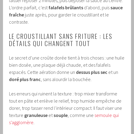
laisser reposer 2 minutes, puis déposer la sauce au centre.
L’ordre parfait, c’est
falafels brûlants
d’abord, puis
sauce
fraîche
juste après, pour garder le croustillant et le
contraste.
LE CROUSTILLANT SANS FRITURE : LES
DÉTAILS QUI CHANGENT TOUT
Le secret d’une croûte dorée tient à trois choses : une huile
bien dosée, une plaque déjà chaude, et des falafels
espacés. Cette aération donne un
dessus plus sec
et un
doré plus franc
, sans alourdir la bouchée.
Les erreurs qui ruinent la texture : trop mixer transforme
tout en pâte et enlève le relief, trop humide empêche de
dorer, trop tasser rend l’intérieur compact. Il faut viser une
texture
granuleuse
et
souple
, comme une
semoule qui
s’agglomère
.