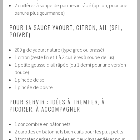
2 cuillères à soupe de parmesan râpé (option, pour une
panure plus gourmande)
POUR LA SAUCE YAOURT, CITRON, AIL (SEL,
POIVRE)
200 g de yaourt nature (type grec ou brassé)
1 citron (zeste fin et 1 à 2 cuillères à soupe de jus)
1 petite gousse d’ail râpée (ou 1 demi pour une version
douce)
1 pincée de sel
1 pincée de poivre
POUR SERVIR : IDÉES À TREMPER, À
PICORER, À ACCOMPAGNER
1 concombre en bâtonnets
2 carottes en bâtonnets bien cuits pour les plus petits
8 tomates cerises coupées en deux (pas entières pour