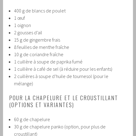
400 g de blancs de poulet
1 œuf
1 oignon
2 gousses d’ail
15 g de gingembre frais
8 feuilles de menthe fraîche
10 g de coriandre fraîche
1 cuillère à soupe de paprika fumé
1 cuillère à café de sel (à réduire pour les enfants)
2 cuillères à soupe d’huile de tournesol (pour le
mélange)
POUR LA CHAPELURE ET LE CROUSTILLANT
(OPTIONS ET VARIANTES)
60 g de chapelure
30 g de chapelure panko (option, pour plus de
croustillant)