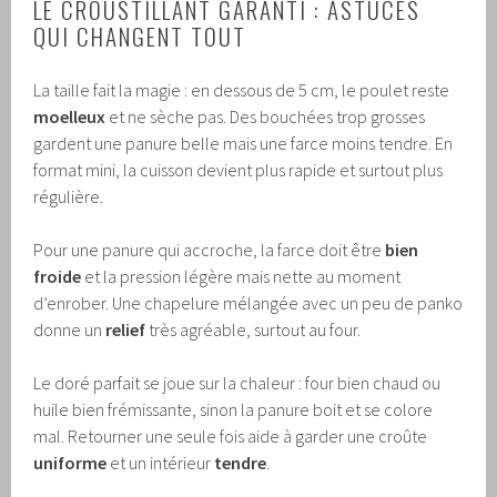
LE CROUSTILLANT GARANTI : ASTUCES
QUI CHANGENT TOUT
La taille fait la magie : en dessous de 5 cm, le poulet reste
moelleux
et ne sèche pas. Des bouchées trop grosses
gardent une panure belle mais une farce moins tendre. En
format mini, la cuisson devient plus rapide et surtout plus
régulière.
Pour une panure qui accroche, la farce doit être
bien
froide
et la pression légère mais nette au moment
d’enrober. Une chapelure mélangée avec un peu de panko
donne un
relief
très agréable, surtout au four.
Le doré parfait se joue sur la chaleur : four bien chaud ou
huile bien frémissante, sinon la panure boit et se colore
mal. Retourner une seule fois aide à garder une croûte
uniforme
et un intérieur
tendre
.