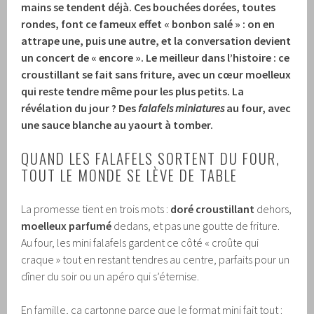
mains se tendent déjà. Ces bouchées dorées, toutes
rondes, font ce fameux effet « bonbon salé » : on en
attrape une, puis une autre, et la conversation devient
un concert de « encore ». Le meilleur dans l’histoire : ce
croustillant se fait sans friture, avec un cœur moelleux
qui reste tendre même pour les plus petits. La
révélation du jour ? Des
falafels miniatures
au four, avec
une sauce blanche au yaourt à tomber.
QUAND LES FALAFELS SORTENT DU FOUR,
TOUT LE MONDE SE LÈVE DE TABLE
La promesse tient en trois mots :
doré croustillant
dehors,
moelleux parfumé
dedans, et pas une goutte de friture.
Au four, les mini falafels gardent ce côté « croûte qui
craque » tout en restant tendres au centre, parfaits pour un
dîner du soir ou un apéro qui s’éternise.
En famille, ça cartonne parce que le format mini fait tout :