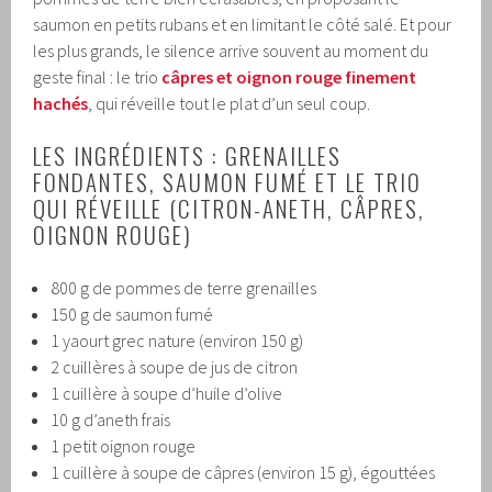
saumon en petits rubans et en limitant le côté salé. Et pour
les plus grands, le silence arrive souvent au moment du
geste final : le trio
câpres et oignon rouge finement
hachés
, qui réveille tout le plat d’un seul coup.
LES INGRÉDIENTS : GRENAILLES
FONDANTES, SAUMON FUMÉ ET LE TRIO
QUI RÉVEILLE (CITRON-ANETH, CÂPRES,
OIGNON ROUGE)
800 g de pommes de terre grenailles
150 g de saumon fumé
1 yaourt grec nature (environ 150 g)
2 cuillères à soupe de jus de citron
1 cuillère à soupe d’huile d’olive
10 g d’aneth frais
1 petit oignon rouge
1 cuillère à soupe de câpres (environ 15 g), égouttées