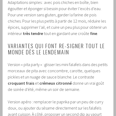
Adaptations simples : avec pois chiches en boîte, bien
égoutter et éponger si besoin pour éviter l’excès d’eau.
Pour une version sans gluten, garder la farine de pois
chiches. Pour les plus petits à partir de 12 mois, réduire les
épices, supprimer l’ail, et cuire un peu plus pour obtenir un
intérieur
très tendre
tout en gardant une croûte
fine
.
VARIANTES QUI FONT RE-SIGNER TOUT LE
MONDE DÈS LE LENDEMAIN
Version « pita party » : glisser les mini falafels dans des petits
morceaux de pita avec concombre, carotte, quelques
pickles et un nuage de sauce blanche. Le contraste
croquant frais
et
crémeux citronné
donne un vrai goût
de soirée d’été, même un soir de semaine.
Version apéro : remplacer le paprika par un peu de curry
doux, ou ajouter du sésame directement sur les falafels
avant cuisson. À côté, proposer un second dip au yaourt