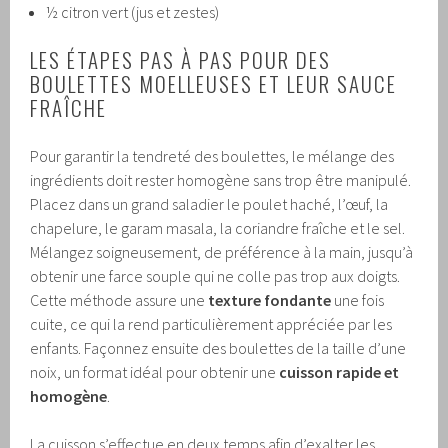
½ citron vert (jus et zestes)
LES ÉTAPES PAS À PAS POUR DES
BOULETTES MOELLEUSES ET LEUR SAUCE
FRAÎCHE
Pour garantir la tendreté des boulettes, le mélange des
ingrédients doit rester homogène sans trop être manipulé.
Placez dans un grand saladier le poulet haché, l’œuf, la
chapelure, le garam masala, la coriandre fraîche et le sel.
Mélangez soigneusement, de préférence à la main, jusqu’à
obtenir une farce souple qui ne colle pas trop aux doigts.
Cette méthode assure une
texture fondante
une fois
cuite, ce qui la rend particulièrement appréciée par les
enfants. Façonnez ensuite des boulettes de la taille d’une
noix, un format idéal pour obtenir une
cuisson rapide et
homogène
.
La cuisson s’effectue en deux temps afin d’exalter les