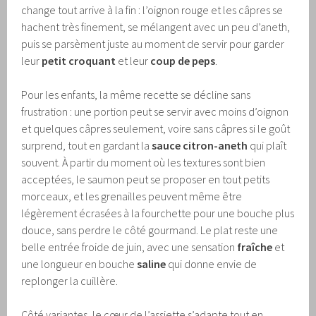
change tout arrive à la fin : l’oignon rouge et les câpres se
hachent très finement, se mélangent avec un peu d’aneth,
puis se parsèment juste au moment de servir pour garder
leur
petit croquant
et leur
coup de peps
.
Pour les enfants, la même recette se décline sans
frustration : une portion peut se servir avec moins d’oignon
et quelques câpres seulement, voire sans câpres si le goût
surprend, tout en gardant la
sauce citron-aneth
qui plaît
souvent. À partir du moment où les textures sont bien
acceptées, le saumon peut se proposer en tout petits
morceaux, et les grenailles peuvent même être
légèrement écrasées à la fourchette pour une bouche plus
douce, sans perdre le côté gourmand. Le plat reste une
belle entrée froide de juin, avec une sensation
fraîche
et
une longueur en bouche
saline
qui donne envie de
replonger la cuillère.
Côté variantes, le cœur de l’assiette s’adapte tout en