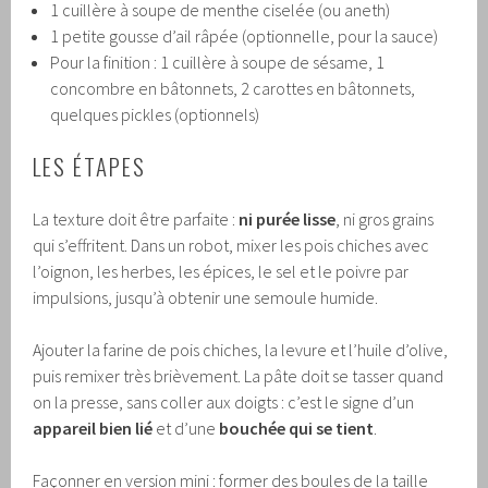
1 cuillère à soupe de menthe ciselée (ou aneth)
1 petite gousse d’ail râpée (optionnelle, pour la sauce)
Pour la finition : 1 cuillère à soupe de sésame, 1
concombre en bâtonnets, 2 carottes en bâtonnets,
quelques pickles (optionnels)
LES ÉTAPES
La texture doit être parfaite :
ni purée lisse
, ni gros grains
qui s’effritent. Dans un robot, mixer les pois chiches avec
l’oignon, les herbes, les épices, le sel et le poivre par
impulsions, jusqu’à obtenir une semoule humide.
Ajouter la farine de pois chiches, la levure et l’huile d’olive,
puis remixer très brièvement. La pâte doit se tasser quand
on la presse, sans coller aux doigts : c’est le signe d’un
appareil bien lié
et d’une
bouchée qui se tient
.
Façonner en version mini : former des boules de la taille