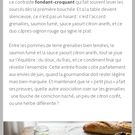
ce contraste
fondant-croquant
qui fait souvent lever les
sourcils dès la première bouchée. Et si la table devient
silencieuse, ce n’est pas un hasard : c’est l’accord
grenailles, saumon fumé, sauce yaourt citron-aneth, et ce
duo câpres-oignon rouge qui signe le plat.
Entre les pommes de terre grenailles bien tendres, le
saumon fumé et la sauce yaourt citron-aneth, tout se joue
sur l’équilibre : du doux, du frais, et ce condiment final qui
réveille l’ensemble. Cette entrée froide colle parfaitement
aux envies de juin, quand la gourmandise doit rester légère
mais bien marquée. Et maintenant que le « petit plus » a fait
ses preuves, quelle autre association oser sur les grenailles
: une touche de cornichon haché, un peu de citron confit,
ou une herbe différente ?