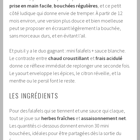
prise en main facile
,
bouchées régulières
, et ce petit
côté ludique qui donne envie de tremper. À partir de 12
mois environ, une version plus douce et bien moelleuse
peut se proposer en écrasant légèrement la bouchée,
sans morceaux durs, et en évitant l’ail.
Et puis il y a le duo gagnant : mini falafels + sauce blanche.
Le contraste entre
chaud croustillant
et
frais acidulé
donne ce réflexe immédiat de replonger une seconde fois.
Le yaourt enveloppe les épices, le citron réveille, et la
menthe ou le persil font le reste.
LES INGRÉDIENTS
Pour des falafels qui se tiennent et une sauce qui claque,
tout se joue sur
herbes fraîches
et
assaisonnement net
.
Les quantités ci-dessous donnent environ 30 mini
bouchées, idéales pour être partagées dès la sortie du