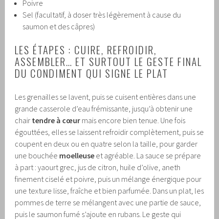
Poivre
Sel (facultatif, à doser très légèrement à cause du
saumon et des câpres)
LES ÉTAPES : CUIRE, REFROIDIR,
ASSEMBLER… ET SURTOUT LE GESTE FINAL
DU CONDIMENT QUI SIGNE LE PLAT
Les grenailles se lavent, puis se cuisent entières dans une
grande casserole d’eau frémissante, jusqu’à obtenir une
chair
tendre à cœur
mais encore bien tenue. Une fois
égouttées, elles se laissent refroidir complètement, puis se
coupent en deux ou en quatre selon la taille, pour garder
une bouchée
moelleuse
et agréable. La sauce se prépare
à part : yaourt grec, jus de citron, huile d’olive, aneth
finement ciselé et poivre, puis un mélange énergique pour
une texture lisse, fraîche et bien parfumée. Dans un plat, les
pommes de terre se mélangent avec une partie de sauce,
puis le saumon fumé s’ajoute en rubans. Le geste qui