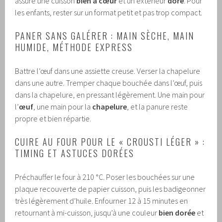
assure une cuisson
bien à cœur
et un extérieur
doré
. Pour
les enfants, rester sur un format petit et pas trop compact.
PANER SANS GALÉRER : MAIN SÈCHE, MAIN
HUMIDE, MÉTHODE EXPRESS
Battre l’œuf dans une assiette creuse. Verser la chapelure
dans une autre. Tremper chaque bouchée dans l’œuf, puis
dans la chapelure, en pressant légèrement. Une main pour
l’
œuf
, une main pour la
chapelure
, et la panure reste
propre et bien répartie.
CUIRE AU FOUR POUR LE « CROUSTI LÉGER » :
TIMING ET ASTUCES DORÉES
Préchauffer le four à 210 °C. Poser les bouchées sur une
plaque recouverte de papier cuisson, puis les badigeonner
très légèrement d’huile. Enfourner 12 à 15 minutes en
retournant à mi-cuisson, jusqu’à une couleur
bien dorée
et