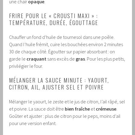
une chair
opaque
.
FRIRE POUR LE « CROUSTI MAXI » :
TEMPÉRATURE, DURÉE, ÉGOUTTAGE
Chauffer un fond d’huile de tournesol dans une poêle.
Quand l’huile frémit, cuire les bouchées environ 2 minutes
30 de chaque côté. Égoutter sur papier absorbant : on
garde le
craquant
sans excès de
gras
. Pour les plus petits,
privilégier le four.
MÉLANGER LA SAUCE MINUTE : YAOURT,
CITRON, AIL, AJUSTER SEL ET POIVRE
Mélanger le yaourt, le zeste et le jus de citron, l’ail râpé, sel
et poivre. La sauce doit être
bien fraîche
et
crémeuse
.
Goûter et ajuster : plus de citron pour le peps, moins d’ail
pour une version enfant.