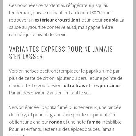
Ces bouchées se gardent au réfrigérateur jusqu’au
lendemain, puis se réchauffent au four à 180 °C pour
retrouver un
extérieur croustillant
et un cœur
souple
. La
sauce au yaourt se conserve aussi, mais gagne à être
remuée juste avant de servir.
VARIANTES EXPRESS POUR NE JAMAIS
S’EN LASSER
Version herbes et citron : remplacer le paprika fumé par
plus de zeste de citron, ajouter du persil et une pointe de
ciboulette. Le goût devient
ultra frais
et très
printanier
.
Parfait dès environ 2 ans en limitant le sel.
Version épicée : paprika fumé plus généreux, une pincée
de curry, et pour les grands une pointe de piment. On
obtient une chaleur
ronde
et une note
fumée
irrésistible.
Pour les enfants, rester sur des épices douces, jamais