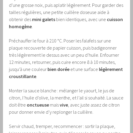
d’une grosse noix, puis aplatir légèrement. Pour garder des
tailles régulières, une petite cuillère doseuse aide à
obtenir des
mini galets
bien identiques, avec une
cuisson
homogène
.
Préchauffer le four à 210 °C. Poser les falafels sur une
plaque recouverte de papier cuisson, puis badigeonner
très légèrement le dessus avec un peu d’huile. Enfourner
12 minutes, retourner, puis cuire encore 8 à 10 minutes,
jusqu’à une couleur
bien dorée
et une surface
légèrement
croustillante
.
Monter la sauce blanche : mélanger le yaourt, le jus de
citron, l’huile d’olive, la menthe, et l’ail si souhaité. La sauce
doit être
onctueuse
mais
vive
, avec juste assez de citron
pour donner envie d’y replonger la cuillère.
Servir chaud, tremper, recommencer : sortir la plaque,