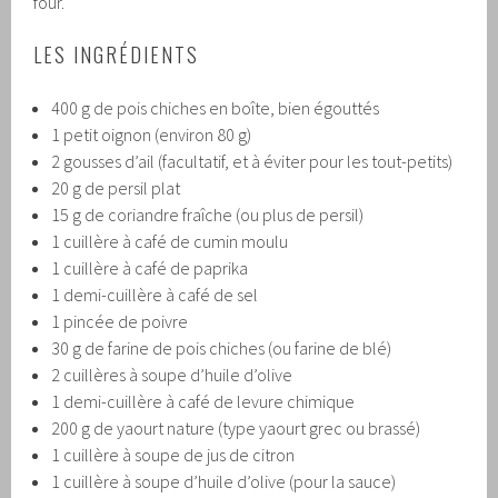
four.
LES INGRÉDIENTS
400 g de pois chiches en boîte, bien égouttés
1 petit oignon (environ 80 g)
2 gousses d’ail (facultatif, et à éviter pour les tout-petits)
20 g de persil plat
15 g de coriandre fraîche (ou plus de persil)
1 cuillère à café de cumin moulu
1 cuillère à café de paprika
1 demi-cuillère à café de sel
1 pincée de poivre
30 g de farine de pois chiches (ou farine de blé)
2 cuillères à soupe d’huile d’olive
1 demi-cuillère à café de levure chimique
200 g de yaourt nature (type yaourt grec ou brassé)
1 cuillère à soupe de jus de citron
1 cuillère à soupe d’huile d’olive (pour la sauce)