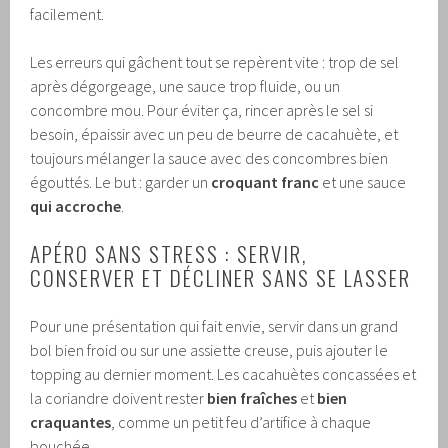
facilement.
Les erreurs qui gâchent tout se repèrent vite : trop de sel
après dégorgeage, une sauce trop fluide, ou un
concombre mou. Pour éviter ça, rincer après le sel si
besoin, épaissir avec un peu de beurre de cacahuète, et
toujours mélanger la sauce avec des concombres bien
égouttés. Le but : garder un
croquant franc
et une sauce
qui accroche
.
APÉRO SANS STRESS : SERVIR,
CONSERVER ET DÉCLINER SANS SE LASSER
Pour une présentation qui fait envie, servir dans un grand
bol bien froid ou sur une assiette creuse, puis ajouter le
topping au dernier moment. Les cacahuètes concassées et
la coriandre doivent rester
bien fraîches
et
bien
craquantes
, comme un petit feu d’artifice à chaque
bouchée.