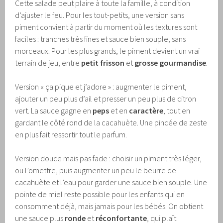
Cette salade peut plaire à toute la famille, à condition
d’ajuster le feu. Pour les tout-petits, une version sans
piment convient à partir du moment où les textures sont
faciles : tranches très fines et sauce bien souple, sans
morceaux. Pour les plus grands, le piment devient un vrai
terrain de jeu, entre
petit frisson
et
grosse gourmandise
.
Version « ça pique et j’adore » : augmenter le piment,
ajouter un peu plus d’ail et presser un peu plus de citron
vert. La sauce gagne en
peps
et en
caractère
, tout en
gardant le côté rond de la cacahuète. Une pincée de zeste
en plus fait ressortir tout le parfum.
Version douce mais pas fade : choisir un piment très léger,
ou l’omettre, puis augmenter un peu le beurre de
cacahuète et l’eau pour garder une sauce bien souple. Une
pointe de miel reste possible pour les enfants qui en
consomment déjà, mais jamais pour les bébés. On obtient
une sauce plus
ronde
et
réconfortante
, qui plaît