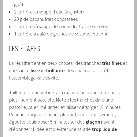
goût
2 cuillères à soupe d’eau (à ajuster)
20 g de cacahuètes concassées
2 cuillères à soupe de coriandre fraîche ciselée
1 cuillère à café de graines de sésame (option)
LES ÉTAPES
La réussite tient en deux choses : des tranches
très fines
et
une sauce
lisse et brillante
. Dès que tout est prêt,
l’assemblage va très vite.
Tailler les concombres à la mandoline ou au couteau, le
plus finement possible. Mettre les tranches dans une
passoire, saler, mélanger et laisser dégorger 10 minutes.
Pour un croquant encore plus net, rincer rapidement,
égoutter, puis poser 5 minutes sur des
glaçons
avant
d’éponger : l’idée est d’éviter une salade
trop liquide
.