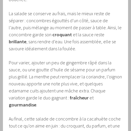
La salade se conserve au frais, mais le mieux reste de
séparer : concombres égouttés d’un côté, sauce de
l’autre, puis mélange au moment de passer à table. Ainsi, le
concombre garde son
croquant
et la sauce reste
brillante
, sans rendre d’eau. Une fois assemblée, elle se
savoure idéalement dans la foulée.
Pour varier, ajouter un peu de gingembre râpé dans la
sauce, ou une goutte d’huile de sésame pour un parfum
plus grillé. La menthe peut remplacer la coriandre, l’oignon
nouveau apporte une note plus vive, et quelques
edamame cuits ajoutent une mâche extra. Chaque
variation garde le duo gagnant :
fraîcheur
et
gourmandise
.
Au final, cette salade de concombre à la cacahuète coche
tout ce qu’on aime en juin : du croquant, du parfum, et une