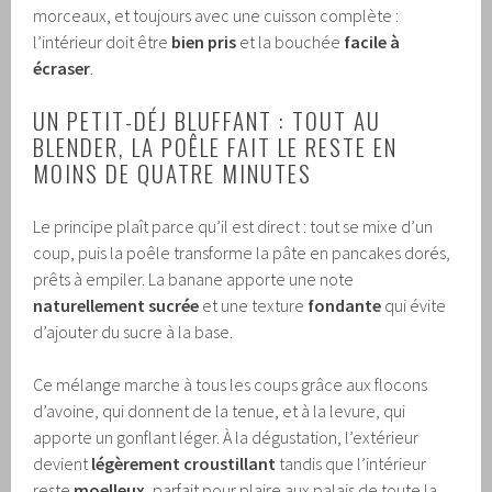
morceaux, et toujours avec une cuisson complète :
l’intérieur doit être
bien pris
et la bouchée
facile à
écraser
.
UN PETIT-DÉJ BLUFFANT : TOUT AU
BLENDER, LA POÊLE FAIT LE RESTE EN
MOINS DE QUATRE MINUTES
Le principe plaît parce qu’il est direct : tout se mixe d’un
coup, puis la poêle transforme la pâte en pancakes dorés,
prêts à empiler. La banane apporte une note
naturellement sucrée
et une texture
fondante
qui évite
d’ajouter du sucre à la base.
Ce mélange marche à tous les coups grâce aux flocons
d’avoine, qui donnent de la tenue, et à la levure, qui
apporte un gonflant léger. À la dégustation, l’extérieur
devient
légèrement croustillant
tandis que l’intérieur
reste
moelleux
, parfait pour plaire aux palais de toute la