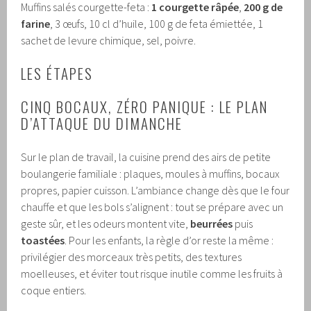
Muffins salés courgette-feta :
1 courgette râpée
,
200 g de
farine
, 3 œufs, 10 cl d’huile, 100 g de feta émiettée, 1
sachet de levure chimique, sel, poivre.
LES ÉTAPES
CINQ BOCAUX, ZÉRO PANIQUE : LE PLAN
D’ATTAQUE DU DIMANCHE
Sur le plan de travail, la cuisine prend des airs de petite
boulangerie familiale : plaques, moules à muffins, bocaux
propres, papier cuisson. L’ambiance change dès que le four
chauffe et que les bols s’alignent : tout se prépare avec un
geste sûr, et les odeurs montent vite,
beurrées
puis
toastées
. Pour les enfants, la règle d’or reste la même :
privilégier des morceaux très petits, des textures
moelleuses, et éviter tout risque inutile comme les fruits à
coque entiers.