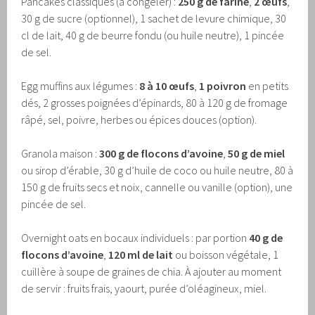
Pancakes classiques (à congeler) :
250 g de farine
,
2 œufs
,
30 g de sucre (optionnel), 1 sachet de levure chimique, 30
cl de lait, 40 g de beurre fondu (ou huile neutre), 1 pincée
de sel.
Egg muffins aux légumes :
8 à 10 œufs
,
1 poivron
en petits
dés, 2 grosses poignées d’épinards, 80 à 120 g de fromage
râpé, sel, poivre, herbes ou épices douces (option).
Granola maison :
300 g de flocons d’avoine
,
50 g de miel
ou sirop d’érable, 30 g d’huile de coco ou huile neutre, 80 à
150 g de fruits secs et noix, cannelle ou vanille (option), une
pincée de sel.
Overnight oats en bocaux individuels : par portion
40 g de
flocons d’avoine
,
120 ml de lait
ou boisson végétale, 1
cuillère à soupe de graines de chia. À ajouter au moment
de servir : fruits frais, yaourt, purée d’oléagineux, miel.