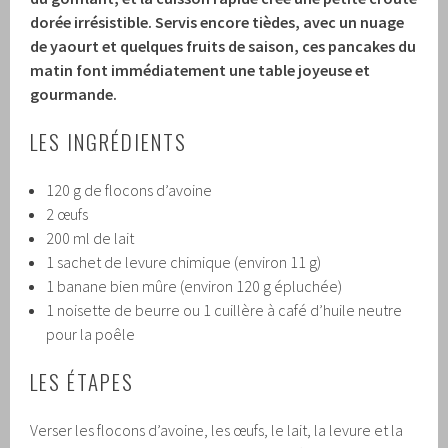
dorée irrésistible. Servis encore tièdes, avec un nuage
de yaourt et quelques fruits de saison, ces pancakes du
matin font immédiatement une table joyeuse et
gourmande.
LES INGRÉDIENTS
120 g de flocons d’avoine
2 œufs
200 ml de lait
1 sachet de levure chimique (environ 11 g)
1 banane bien mûre (environ 120 g épluchée)
1 noisette de beurre ou 1 cuillère à café d’huile neutre
pour la poêle
LES ÉTAPES
Verser les flocons d’avoine, les œufs, le lait, la levure et la