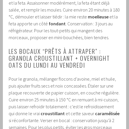
et la feta. Assaisonner modérément, la feta étant déjà
salée, et remplir les moules. Cuire environ 20 minutes à 180
°C, démouler et laisser tiédir : la mie reste
moelleuse
et la
feta apporte un côté
fondant
. Conservation : 3 jours au
réfrigérateur. Pour les tout-petits qui mangent des
morceaux, proposer en mini-bouchées, bien tendres.
LES BOCAUX “PRÊTS À ATTRAPER” :
GRANOLA CROUSTILLANT + OVERNIGHT
OATS DU LUNDI AU VENDREDI
Pour le granola, mélanger flocons d’avoine, miel et huile,
puis ajouter fruits secs et noix concassées. Étaler sur une
plaque recouverte de papier cuisson, en couche régulière.
Cuire environ 25 minutes à 150 °C en remuant à mi-cuisson,
puis laisser refroidir totalement : c’est le refroidissement
qui donne le vrai
croustillant
et cette saveur
caramélisée
si réconfortante. Verser en bocal : conservation jusqu’à 2
semaines. Pour les plus petits, éviter les gros morceaux