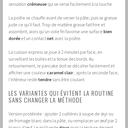
sensation
crémeuse
qui se verse facilement à la louche.
La poêle se chauffe avant de verser la pâte, puis se graisse
juste ce qu’il faut. Trop de matière grasse fait frire et
assombrit, alors qu’un voile fin favorise une surface
bien
dorée
et un contact
net
avec la poêle.
La cuisson express se joue à 2 minutes par face, en
surveillant les bulles et la tenue des bords. Au
retournement, le pancake doit se décoller facilement et
afficher une couleur
caramel clair
; après la seconde face,
l’intérieur reste
tendre
sans être coulant.
LES VARIANTES QUI ÉVITENT LA ROUTINE
SANS CHANGER LA MÉTHODE
Version protéinée : ajouter 2 cuillères à soupe de skyr ou
de fromage blanc dans la pâte, ou remplacer un œuf par 2
blancs d’œuf. Le goût reste
doux
mais la texture devient