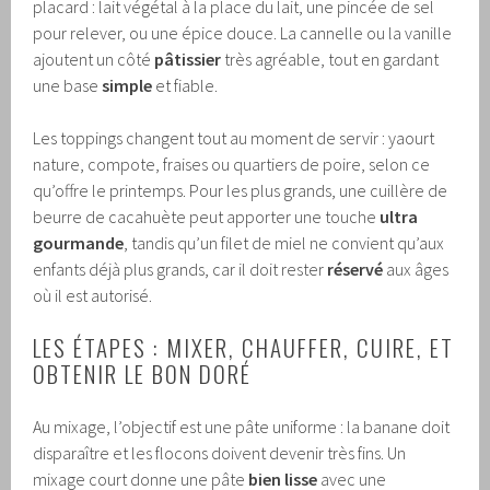
placard : lait végétal à la place du lait, une pincée de sel
pour relever, ou une épice douce. La cannelle ou la vanille
ajoutent un côté
pâtissier
très agréable, tout en gardant
une base
simple
et fiable.
Les toppings changent tout au moment de servir : yaourt
nature, compote, fraises ou quartiers de poire, selon ce
qu’offre le printemps. Pour les plus grands, une cuillère de
beurre de cacahuète peut apporter une touche
ultra
gourmande
, tandis qu’un filet de miel ne convient qu’aux
enfants déjà plus grands, car il doit rester
réservé
aux âges
où il est autorisé.
LES ÉTAPES : MIXER, CHAUFFER, CUIRE, ET
OBTENIR LE BON DORÉ
Au mixage, l’objectif est une pâte uniforme : la banane doit
disparaître et les flocons doivent devenir très fins. Un
mixage court donne une pâte
bien lisse
avec une