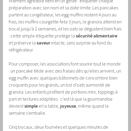
vraiment agréable tient en un geste : étiqueter chaque
préparation avec son nom et sa date limite. Les pancakes
partent au congélateur, les egg muffins restent 4 jours au
frais, les muffins courgette-feta 3 jours, le granola attend en
bocal jusqu’à 2 semaines, et les oats se dégustent bien frais
: cette simple étiquette protège la
sécurité alimentaire
et préserve la
saveur
intacte, sans surprise au fond du
réfrigérateur.
Pour composer, les associations font sourire tout le monde
: un pancake tiède avec des fraises dès qu’elles arrivent, un
egg muffin avec quelques bâtonnets de concombre bien
croquants pour les grands, un bol d’oats surmonté de
granola. Les enfants profitent de portions mini, toppings à
part et textures adaptées : c’est là que la gourmandise
devient
simple
et la table,
joyeuse
, même quand la
semaine s’emballe.
Cinq bocaux, deux fournées et quelques minutes de