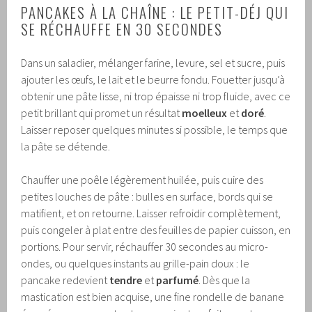
PANCAKES À LA CHAÎNE : LE PETIT-DÉJ QUI
SE RÉCHAUFFE EN 30 SECONDES
Dans un saladier, mélanger farine, levure, sel et sucre, puis
ajouter les œufs, le lait et le beurre fondu. Fouetter jusqu’à
obtenir une pâte lisse, ni trop épaisse ni trop fluide, avec ce
petit brillant qui promet un résultat
moelleux
et
doré
.
Laisser reposer quelques minutes si possible, le temps que
la pâte se détende.
Chauffer une poêle légèrement huilée, puis cuire des
petites louches de pâte : bulles en surface, bords qui se
matifient, et on retourne. Laisser refroidir complètement,
puis congeler à plat entre des feuilles de papier cuisson, en
portions. Pour servir, réchauffer 30 secondes au micro-
ondes, ou quelques instants au grille-pain doux : le
pancake redevient
tendre
et
parfumé
. Dès que la
mastication est bien acquise, une fine rondelle de banane