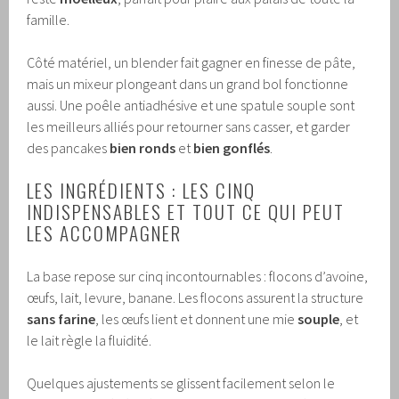
famille.
Côté matériel, un blender fait gagner en finesse de pâte,
mais un mixeur plongeant dans un grand bol fonctionne
aussi. Une poêle antiadhésive et une spatule souple sont
les meilleurs alliés pour retourner sans casser, et garder
des pancakes
bien ronds
et
bien gonflés
.
LES INGRÉDIENTS : LES CINQ
INDISPENSABLES ET TOUT CE QUI PEUT
LES ACCOMPAGNER
La base repose sur cinq incontournables : flocons d’avoine,
œufs, lait, levure, banane. Les flocons assurent la structure
sans farine
, les œufs lient et donnent une mie
souple
, et
le lait règle la fluidité.
Quelques ajustements se glissent facilement selon le