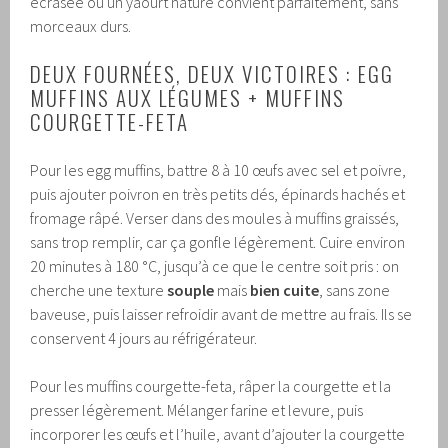
écrasée ou un yaourt nature convient parfaitement, sans
morceaux durs.
DEUX FOURNÉES, DEUX VICTOIRES : EGG
MUFFINS AUX LÉGUMES + MUFFINS
COURGETTE-FETA
Pour les egg muffins, battre 8 à 10 œufs avec sel et poivre,
puis ajouter poivron en très petits dés, épinards hachés et
fromage râpé. Verser dans des moules à muffins graissés,
sans trop remplir, car ça gonfle légèrement. Cuire environ
20 minutes à 180 °C, jusqu’à ce que le centre soit pris : on
cherche une texture
souple
mais
bien cuite
, sans zone
baveuse, puis laisser refroidir avant de mettre au frais. Ils se
conservent 4 jours au réfrigérateur.
Pour les muffins courgette-feta, râper la courgette et la
presser légèrement. Mélanger farine et levure, puis
incorporer les œufs et l’huile, avant d’ajouter la courgette