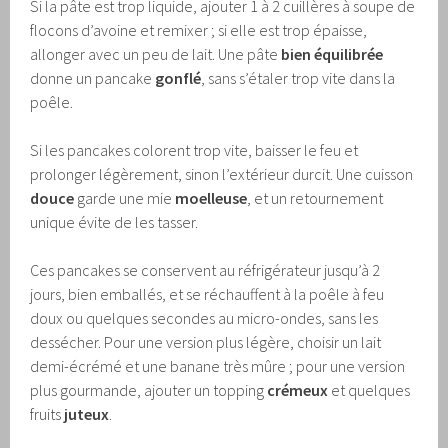
Si la pâte est trop liquide, ajouter 1 à 2 cuillères à soupe de
flocons d’avoine et remixer ; si elle est trop épaisse,
allonger avec un peu de lait. Une pâte
bien équilibrée
donne un pancake
gonflé
, sans s’étaler trop vite dans la
poêle.
Si les pancakes colorent trop vite, baisser le feu et
prolonger légèrement, sinon l’extérieur durcit. Une cuisson
douce
garde une mie
moelleuse
, et un retournement
unique évite de les tasser.
Ces pancakes se conservent au réfrigérateur jusqu’à 2
jours, bien emballés, et se réchauffent à la poêle à feu
doux ou quelques secondes au micro-ondes, sans les
dessécher. Pour une version plus légère, choisir un lait
demi-écrémé et une banane très mûre ; pour une version
plus gourmande, ajouter un topping
crémeux
et quelques
fruits
juteux
.