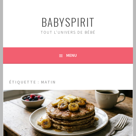
Aller
au
BABYSPIRIT
contenu
principal
TOUT L'UNIVERS DE BÉBÉ
MENU
ÉTIQUETTE :
MATIN