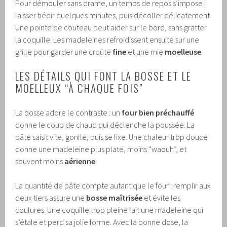
Pour démouler sans drame, un temps de repos s’impose :
laisser tiédir quelques minutes, puis décoller délicatement.
Une pointe de couteau peut aider sur le bord, sans gratter
la coquille. Les madeleines refroidissent ensuite sur une
grille pour garder une croûte
fine
et une mie
moelleuse
.
LES DÉTAILS QUI FONT LA BOSSE ET LE
MOELLEUX “À CHAQUE FOIS”
La bosse adore le contraste : un
four bien préchauffé
donne le coup de chaud qui déclenche la poussée. La
pâte saisit vite, gonfle, puis se fixe. Une chaleur trop douce
donne une madeleine plus plate, moins “waouh”, et
souvent moins
aérienne
.
La quantité de pâte compte autant que le four : remplir aux
deux tiers assure une
bosse maîtrisée
et évite les
coulures. Une coquille trop pleine fait une madeleine qui
s’étale et perd sa jolie forme. Avec la bonne dose, la