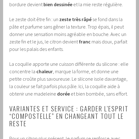
bordure devient
bien dessinée
et la mie reste régulière.
Le zeste doit être fin : un
zeste très râpé
se fond dans la
pâte et parfume sans gêner la texture. Trop épais, il peut
donner une sensation moins agréable en bouche. Avec un
zeste fin et le jus, le citron devient
franc
mais doux, parfait
pour les palais des enfants.
La coquille apporte une cuisson différente du silicone : elle
concentre la
chaleur
, marque la forme, et donne une
petite croûte plus savoureuse. Le silicone isole davantage,
la couleur se fait parfois plus pâle. Ici, la coquille aide à
obtenir une madeleine
dorée
et bien bombée, sans effort.
VARIANTES ET SERVICE : GARDER L’ESPRIT
“COMPOSTELLE” EN CHANGEANT TOUT LE
RESTE
Pour un citron plus présent, le parfum se renforce avec