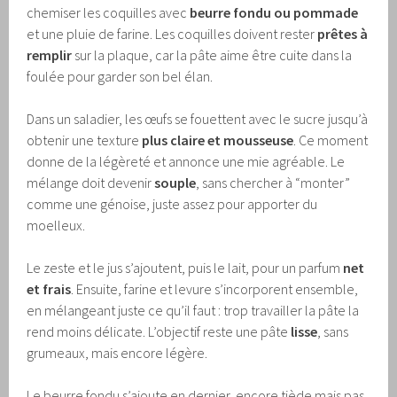
chemiser les coquilles avec
beurre fondu ou pommade
et une pluie de farine. Les coquilles doivent rester
prêtes à
remplir
sur la plaque, car la pâte aime être cuite dans la
foulée pour garder son bel élan.
Dans un saladier, les œufs se fouettent avec le sucre jusqu’à
obtenir une texture
plus claire et mousseuse
. Ce moment
donne de la légèreté et annonce une mie agréable. Le
mélange doit devenir
souple
, sans chercher à “monter”
comme une génoise, juste assez pour apporter du
moelleux.
Le zeste et le jus s’ajoutent, puis le lait, pour un parfum
net
et frais
. Ensuite, farine et levure s’incorporent ensemble,
en mélangeant juste ce qu’il faut : trop travailler la pâte la
rend moins délicate. L’objectif reste une pâte
lisse
, sans
grumeaux, mais encore légère.
Le beurre fondu s’ajoute en dernier, encore tiède mais pas