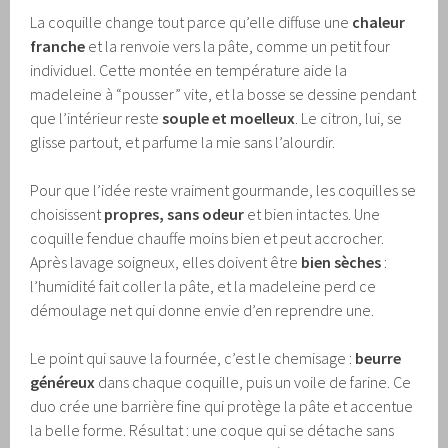
La coquille change tout parce qu’elle diffuse une
chaleur
franche
et la renvoie vers la pâte, comme un petit four
individuel. Cette montée en température aide la
madeleine à “pousser” vite, et la bosse se dessine pendant
que l’intérieur reste
souple et moelleux
. Le citron, lui, se
glisse partout, et parfume la mie sans l’alourdir.
Pour que l’idée reste vraiment gourmande, les coquilles se
choisissent
propres, sans odeur
et bien intactes. Une
coquille fendue chauffe moins bien et peut accrocher.
Après lavage soigneux, elles doivent être
bien sèches
:
l’humidité fait coller la pâte, et la madeleine perd ce
démoulage net qui donne envie d’en reprendre une.
Le point qui sauve la fournée, c’est le chemisage :
beurre
généreux
dans chaque coquille, puis un voile de farine. Ce
duo crée une barrière fine qui protège la pâte et accentue
la belle forme. Résultat : une coque qui se détache sans