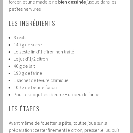
forcer, et une madeleine
bien dessinée
jusque dans les
petites nervures.
LES INGRÉDIENTS
3 œufs
140 g de sucre
Le zeste fin d’1 citron non traité
Le jus d’1/2 citron
40 g de lait
190 g de farine
1 sachet de levure chimique
100 g de beurre fondu
Pour les coquilles : beurre + un peu de farine
LES ÉTAPES
Avant même de fouetter la pâte, tout se joue sur la
préparation : zester finement le citron, presser le jus, puis