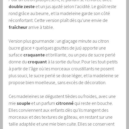
double zeste
et un jus ajusté selon l’acidité. Le goût reste
rond grâce au beurre, et la madeleine garde son côté
réconfortant. Cette version plaît dès qu’une envie de
fraîcheur
arrive à table.
Version plus gourmande : un glaçage minute au citron
(sucre glace + quelques gouttes de jus) apporte une
surface
craquante
et brillante, ou un peu de sucre perlé
donne du
croquant
à la sortie du four. Pour les tout-petits
à partir de l’âge où les morceaux croustillants ne posent
plus souci, le sucre perlé se dose léger, et la madeleine se
propose bien moelleuse, sans excès de décoration.
Ces madeleines se dégustent tièdes ou froides, avec une
mie
souple
et un parfum
citronné
qui reste en bouche.
Elles conviennent aux enfants dès qu’ils mangent des
morceaux et des textures de gâteau, en restant sur une
taille adaptée et une mie bien cuite. Elles se conservent