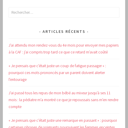
Rechercher :
ARTICLES RÉCENTS
J’ai attendu mon rendez-vous du 4e mois pour envoyer mes papiers
à la CAF : j’ai compris trop tard ce que ce retard m’avait coûté
« Je pensais que c’était juste un coup de fatigue passager » :
pourquoi ces mots prononcés par un parent doivent alerter
l’entourage
J’ai passé tous les repas de mon bébé au mixeur jusqu’à ses 11
mois : la pédiatre m’a montré ce que je repoussais sans m’en rendre
compte
« Je pensais que c’était juste une remarque en passant » : pourquoi
certaines phrases de soignants poursuivent les femmes enceintes