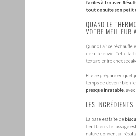
faciles à trouver. Résul
tout de suite son petit e
QUAND LE THERMO
VOTRE MEILLEUR A
Quand l’air se réchauffe e
de suite envie. Cette tart
texture entre cheesecak
Elle se prépare en quelqu
temps de devenir bien fe
presque inratable
, avec
LES INGRÉDIENTS
La base est faite de
biscu
tient bien si le tassage e
nature donnent un résulta