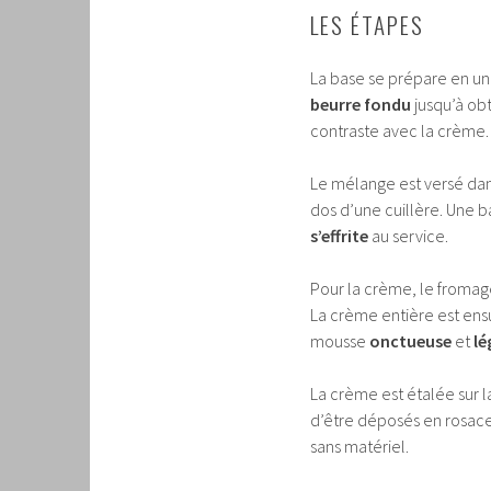
LES ÉTAPES
La base se prépare en un c
beurre fondu
jusqu’à ob
contraste avec la crème.
Le mélange est versé dan
dos d’une cuillère. Une
s’effrite
au service.
Pour la crème, le fromage 
La crème entière est ens
mousse
onctueuse
et
lé
La crème est étalée sur la
d’être déposés en rosace
sans matériel.