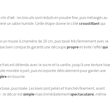
lin d’œil : les biscuits sont réduits en poudre fine, puis mélangés au
tenir un sable humide. Cette étape donne le côté
croustillant
qui
s un moule à charnière de 20 cm, puis tassé très fermement avec le
 base bien compacte garantit une découpe
propre
et évite l’effet
qui
frais est détendu avec le sucre et la vanille, jusqu’à une texture lisse
uite montée à part, puis incorporée délicatement pour garder une
gère
en bouche.
 base, puis lissée. Les kiwis sont pelés et tranchés finement, avant
 : le décor est
simple
mais immédiatement
spectaculaire
, même