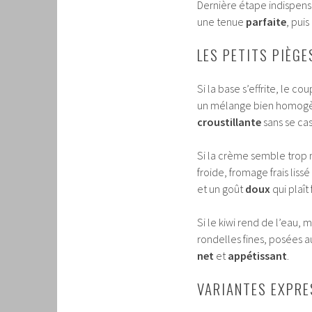
Dernière étape indispensab
une tenue
parfaite
, puis
LES PETITS PIÈGE
Si la base s’effrite, le c
un mélange bien homogèn
croustillante
sans se cas
Si la crème semble trop m
froide, fromage frais liss
et un goût
doux
qui plaît
Si le kiwi rend de l’eau, 
rondelles fines, posées a
net
et
appétissant
.
VARIANTES EXPRE