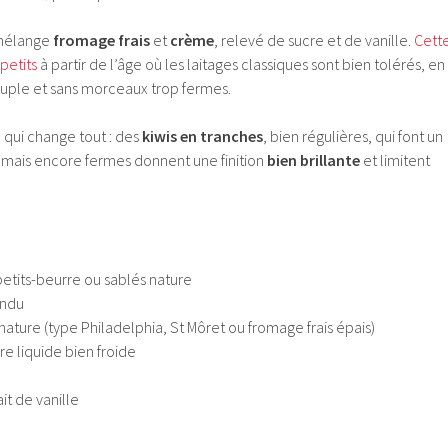
n mélange
fromage frais
et
crème
, relevé de sucre et de vanille.
Cett
petits
à partir de l’âge où les laitages classiques sont bien tolérés, en
ouple et sans morceaux trop fermes.
e qui change tout : des
kiwis en tranches
, bien régulières, qui font un
s mais encore fermes donnent une finition
bien brillante
et limitent
petits-beurre ou sablés nature
ondu
nature (type Philadelphia, St Môret ou fromage frais épais)
e liquide bien froide
ait de vanille