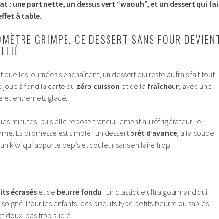
tat : une part nette, un dessus vert “waouh”, et un dessert qui fai
ffet à table.
MÈTRE GRIMPE, CE DESSERT SANS FOUR DEVIEN
LLIÉ
t que les journées s’enchaînent, un dessert qui reste au frais fait tout
e joue à fond la carte du
zéro cuisson
et de la
fraîcheur
, avec une
e et entremets glacé.
es minutes, puis elle repose tranquillement au réfrigérateur, le
rme. La promesse est simple : un dessert
prêt d’avance
, à la coupe
 un kiwi qui apporte pep’s et couleur sans en faire trop.
its écrasés
et de
beurre fondu
: un classique ultra gourmand qui
st soigné. Pour les enfants, des biscuits type petits-beurre ou sablés
t doux, pas trop sucré.