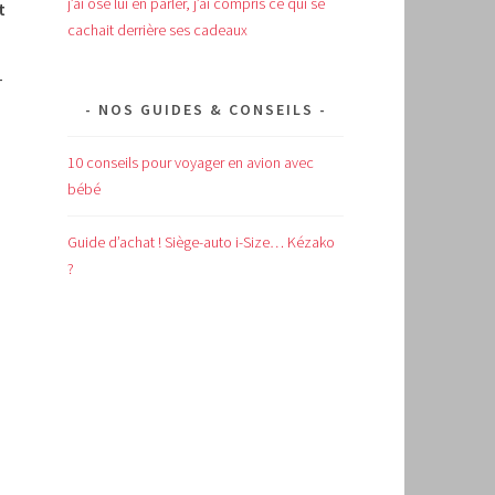
j’ai osé lui en parler, j’ai compris ce qui se
t
cachait derrière ses cadeaux
T
NOS GUIDES & CONSEILS
10 conseils pour voyager en avion avec
bébé
Guide d’achat !
Siège-auto i-Size… Kézako
?