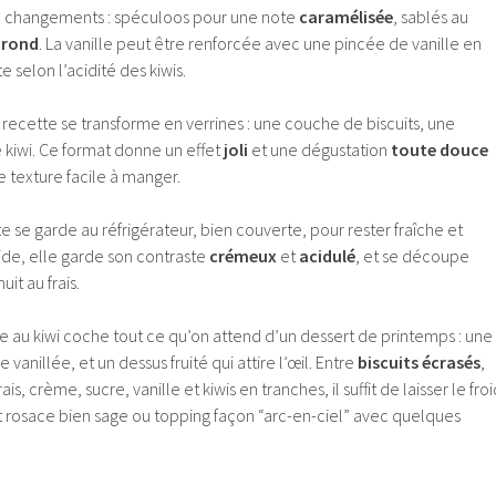
e changements : spéculoos pour une note
caramélisée
, sablés au
 rond
. La vanille peut être renforcée avec une pincée de vanille en
e selon l’acidité des kiwis.
a recette se transforme en verrines : une couche de biscuits, une
 kiwi. Ce format donne un effet
joli
et une dégustation
toute douce
e texture facile à manger.
e se garde au réfrigérateur, bien couverte, pour rester fraîche et
ide, elle garde son contraste
crémeux
et
acidulé
, et se découpe
it au frais.
cée au kiwi coche tout ce qu’on attend d’un dessert de printemps : une
vanillée, et un dessus fruité qui attire l’œil. Entre
biscuits écrasés
,
ais, crème, sucre, vanille et kiwis en tranches, il suffit de laisser le fro
utôt rosace bien sage ou topping façon “arc-en-ciel” avec quelques