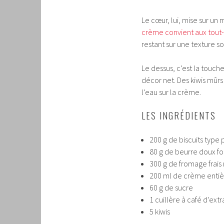
Le cœur, lui, mise sur u
crème convient aux tout-
restant sur une texture s
Le dessus, c’est la touch
décor net. Des kiwis mûr
l’eau sur la crème.
LES INGRÉDIENTS
200 g de biscuits type 
80 g de beurre doux f
300 g de fromage frais 
200 ml de crème entièr
60 g de sucre
1 cuillère à café d’extr
5 kiwis