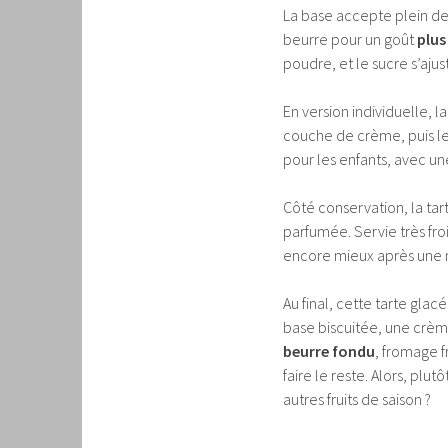
La base accepte plein d
beurre pour un goût
plus
poudre, et le sucre s’ajust
En version individuelle, l
couche de crème, puis le
pour les enfants, avec un
Côté conservation, la tart
parfumée. Servie très fro
encore mieux après une nu
Au final, cette tarte gla
base biscuitée, une crème 
beurre fondu
, fromage fr
faire le reste. Alors, pl
autres fruits de saison ?