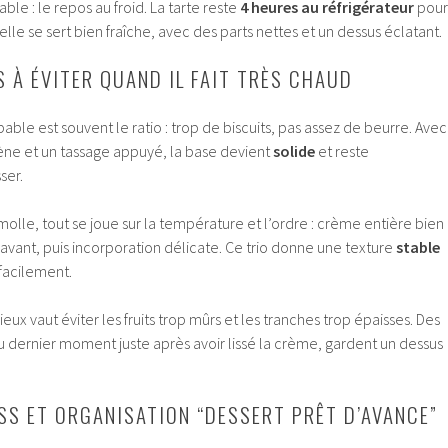
le : le repos au froid. La tarte reste
4 heures au réfrigérateur
pour
 elle se sert bien fraîche, avec des parts nettes et un dessus éclatant.
S À ÉVITER QUAND IL FAIT TRÈS CHAUD
oupable est souvent le ratio : trop de biscuits, pas assez de beurre. Avec
e et un tassage appuyé, la base devient
solide
et reste
ser.
olle, tout se joue sur la température et l’ordre : crème entière bien
é avant, puis incorporation délicate. Ce trio donne une texture
stable
 facilement.
mieux vaut éviter les fruits trop mûrs et les tranches trop épaisses. Des
u dernier moment juste après avoir lissé la crème, gardent un dessus
SS ET ORGANISATION “DESSERT PRÊT D’AVANCE”