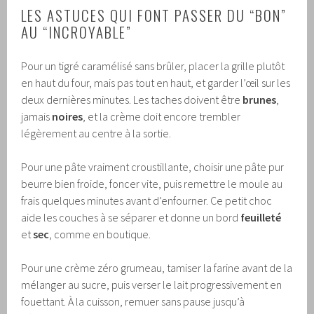
LES ASTUCES QUI FONT PASSER DU “BON”
AU “INCROYABLE”
Pour un tigré caramélisé sans brûler, placer la grille plutôt
en haut du four, mais pas tout en haut, et garder l’œil sur les
deux dernières minutes. Les taches doivent être
brunes
,
jamais
noires
, et la crème doit encore trembler
légèrement au centre à la sortie.
Pour une pâte vraiment croustillante, choisir une pâte pur
beurre bien froide, foncer vite, puis remettre le moule au
frais quelques minutes avant d’enfourner. Ce petit choc
aide les couches à se séparer et donne un bord
feuilleté
et
sec
, comme en boutique.
Pour une crème zéro grumeau, tamiser la farine avant de la
mélanger au sucre, puis verser le lait progressivement en
fouettant. À la cuisson, remuer sans pause jusqu’à