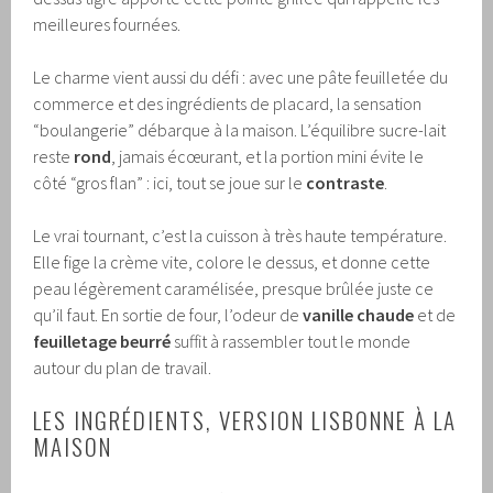
meilleures fournées.
Le charme vient aussi du défi : avec une pâte feuilletée du
commerce et des ingrédients de placard, la sensation
“boulangerie” débarque à la maison. L’équilibre sucre-lait
reste
rond
, jamais écœurant, et la portion mini évite le
côté “gros flan” : ici, tout se joue sur le
contraste
.
Le vrai tournant, c’est la cuisson à très haute température.
Elle fige la crème vite, colore le dessus, et donne cette
peau légèrement caramélisée, presque brûlée juste ce
qu’il faut. En sortie de four, l’odeur de
vanille chaude
et de
feuilletage beurré
suffit à rassembler tout le monde
autour du plan de travail.
LES INGRÉDIENTS, VERSION LISBONNE À LA
MAISON