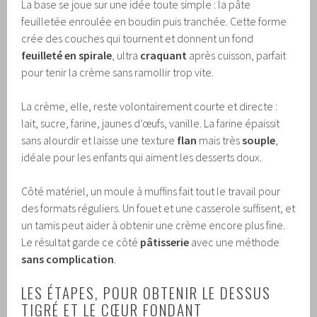
La base se joue sur une idée toute simple : la pâte
feuilletée enroulée en boudin puis tranchée. Cette forme
crée des couches qui tournent et donnent un fond
feuilleté en spirale
, ultra
craquant
après cuisson, parfait
pour tenir la crème sans ramollir trop vite.
La crème, elle, reste volontairement courte et directe :
lait, sucre, farine, jaunes d’œufs, vanille. La farine épaissit
sans alourdir et laisse une texture
flan
mais très
souple
,
idéale pour les enfants qui aiment les desserts doux.
Côté matériel, un moule à muffins fait tout le travail pour
des formats réguliers. Un fouet et une casserole suffisent, et
un tamis peut aider à obtenir une crème encore plus fine.
Le résultat garde ce côté
pâtisserie
avec une méthode
sans complication
.
LES ÉTAPES, POUR OBTENIR LE DESSUS
TIGRÉ ET LE CŒUR FONDANT