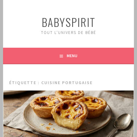
Aller
au
BABYSPIRIT
contenu
principal
TOUT L'UNIVERS DE BÉBÉ
MENU
ÉTIQUETTE :
CUISINE PORTUGAISE