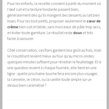
Pour les enfants, la recette convient à partir du moment où
l’œuf cuit et la texture fondante passent bien,
généralement dès qu’ils mangent des desserts au lait bien
lisses. Pour les tout-petits, proposer seulement le
cœur de
crème
bien cuit et tiède, sans morceaux de pâte trop secs,
et éviter toute garniture. Le résultat reste
doux
et très
facile à savourer.
Côté conservation, ces flans gardent leur goût au frais, mais
le croustillant revient mieux au four qu’au micro-ondes :
quelques minutes suffisent pour réveiller le feuilletage. Et si
une question revient à chaque fournée, elle tient en une
ligne : quelle prochaine touche fera encore plus voyager,
la cannelle, le citron, ou la vanille toute simple sur un
dessus bien caramélisé ?