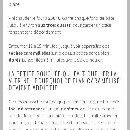
place.
Préchauffer le four à
250 °C
. Garnir chaque fond de pâte
jusqu’à environ
aux trois quarts
, pour garder un cœur
fondant sans débordement.
Enfourner 12 à 15 minutes, jusqu’à voir apparaître des
taches caramélisées
sur le dessus et des bords bien
dorés
. Laisser tiédir 5 minutes avant de démouler.
LA PETITE BOUCHÉE QUI FAIT OUBLIER LA
VITRINE : POURQUOI CE FLAN CARAMÉLISÉ
DEVIENT ADDICTIF
Ce dessert coche tout ce qui plaît en famille : une bouchée
facile à attraper
et un cœur
crémeux
qui ne demande
pas de décor. Dès la première mordée, la vanille arrive en
douceur, puis la pâte feuilletée claque sous la dent, et le
dessus tigré apporte cette pointe grillée qui rappelle les