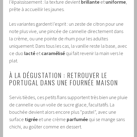
l’épaississement : la texture devient
brillante
et
uniforme
,
prête à accueillir les jaunes.
Les variantes gardent l’esprit : un zeste de citron pour une
note plus vive, une pincée de cannelle directement dans
la crème, ou une pointe de rhum pour les adultes
uniquement. Dans tous les cas, la vanille reste la base, avec
ce duo
lacté
et
caramélisé
qui fait revenir la main vers le
plat.
À LA DÉGUSTATION : RETROUVER LE
PORTUGAL DANS UNE FOURNÉE MAISON
Servis tièdes, ces petits flans supportent très bien une pluie
de cannelle ou un voile de sucre glace, facultatifs. La
bouchée devient alors encore plus “pastel”, avec une
surface
tigrée
et une crème
parfumée
qui se mange sans
chichi, au goûter comme en dessert.