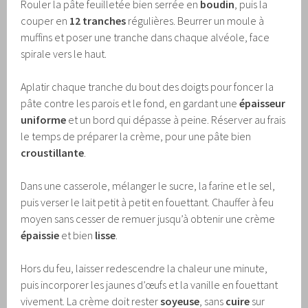
Rouler la pâte feuilletée bien serrée en
boudin
, puis la
couper en
12 tranches
régulières. Beurrer un moule à
muffins et poser une tranche dans chaque alvéole, face
spirale vers le haut.
Aplatir chaque tranche du bout des doigts pour foncer la
pâte contre les parois et le fond, en gardant une
épaisseur
uniforme
et un bord qui dépasse à peine. Réserver au frais
le temps de préparer la crème, pour une pâte bien
croustillante
.
Dans une casserole, mélanger le sucre, la farine et le sel,
puis verser le lait petit à petit en fouettant. Chauffer à feu
moyen sans cesser de remuer jusqu’à obtenir une crème
épaissie
et bien
lisse
.
Hors du feu, laisser redescendre la chaleur une minute,
puis incorporer les jaunes d’œufs et la vanille en fouettant
vivement. La crème doit rester
soyeuse
, sans
cuire
sur