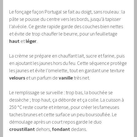
Le fonçage façon Portugal se fait au doigt, sans rouleau : la
pâte se pousse du centre vers les bords, jusqu’à tapisser
l’alvéole. Ce geste rapide garde des couches bien nettes
et évite de trop chauffer le beurre, pour un feuilletage
haut
et
léger
.
La crème se prépare en chauffant lait, sucre et farine, puis
en ajoutant les jaunes hors du feu. Cette séquence protège
les jaunes et évite l’omelette, tout en gardant une texture
velours
et un parfum de
vanille
très net.
Le remplissage se surveille : trop bas, la bouchée se
dessèche ; trop haut, ça déborde et ça colle. La cuisson à
250 °C reste courte et intense, pour créer les fameuses
taches brunes et cette surface un peu boursouflée. Le
démoulage après un court repos garde le duo
croustillant
dehors,
fondant
dedans.