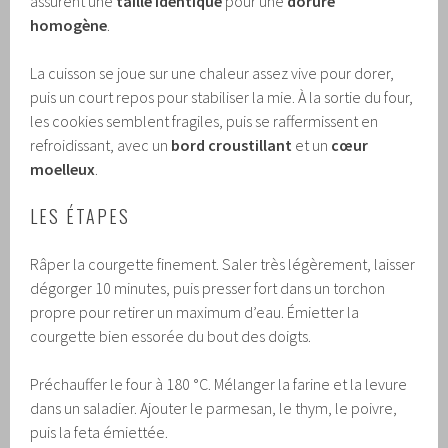
assurent une
taille identique
pour une
dorure
homogène
.
La cuisson se joue sur une chaleur assez vive pour dorer,
puis un court repos pour stabiliser la mie. À la sortie du four,
les cookies semblent fragiles, puis se raffermissent en
refroidissant, avec un
bord croustillant
et un
cœur
moelleux
.
LES ÉTAPES
Râper la courgette finement. Saler très légèrement, laisser
dégorger 10 minutes, puis presser fort dans un torchon
propre pour retirer un maximum d’eau. Émietter la
courgette bien essorée du bout des doigts.
Préchauffer le four à 180 °C. Mélanger la farine et la levure
dans un saladier. Ajouter le parmesan, le thym, le poivre,
puis la feta émiettée.