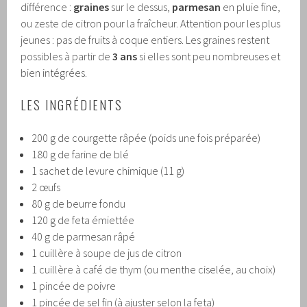
différence :
graines
sur le dessus,
parmesan
en pluie fine,
ou zeste de citron pour la fraîcheur. Attention pour les plus
jeunes : pas de fruits à coque entiers. Les graines restent
possibles à partir de
3 ans
si elles sont peu nombreuses et
bien intégrées.
LES INGRÉDIENTS
200 g de courgette râpée (poids une fois préparée)
180 g de farine de blé
1 sachet de levure chimique (11 g)
2 œufs
80 g de beurre fondu
120 g de feta émiettée
40 g de parmesan râpé
1 cuillère à soupe de jus de citron
1 cuillère à café de thym (ou menthe ciselée, au choix)
1 pincée de poivre
1 pincée de sel fin (à ajuster selon la feta)