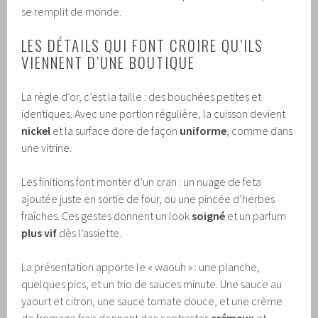
se remplit de monde.
LES DÉTAILS QUI FONT CROIRE QU’ILS
VIENNENT D’UNE BOUTIQUE
La règle d’or, c’est la taille : des bouchées petites et
identiques. Avec une portion régulière, la cuisson devient
nickel
et la surface dore de façon
uniforme
, comme dans
une vitrine.
Les finitions font monter d’un cran : un nuage de feta
ajoutée juste en sortie de four, ou une pincée d’herbes
fraîches. Ces gestes donnent un look
soigné
et un parfum
plus vif
dès l’assiette.
La présentation apporte le « waouh » : une planche,
quelques pics, et un trio de sauces minute. Une sauce au
yaourt et citron, une sauce tomate douce, et une crème
de fromage frais donnent des contrastes
crémeux
et