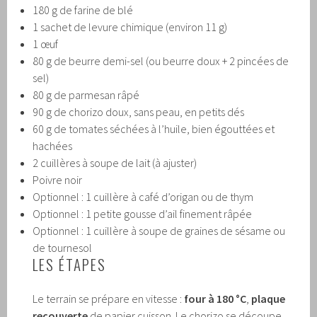
180 g de farine de blé
1 sachet de levure chimique (environ 11 g)
1 œuf
80 g de beurre demi-sel (ou beurre doux + 2 pincées de
sel)
80 g de parmesan râpé
90 g de chorizo doux, sans peau, en petits dés
60 g de tomates séchées à l’huile, bien égouttées et
hachées
2 cuillères à soupe de lait (à ajuster)
Poivre noir
Optionnel : 1 cuillère à café d’origan ou de thym
Optionnel : 1 petite gousse d’ail finement râpée
Optionnel : 1 cuillère à soupe de graines de sésame ou
de tournesol
LES ÉTAPES
Le terrain se prépare en vitesse :
four à 180 °C
,
plaque
recouverte
de papier cuisson. Le chorizo se découpe