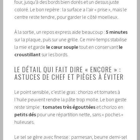
four, jusqu’à des bords bien dorés et un dessus juste
coloré. Le bon repère : la surface a l’air « prise », mais le
centre reste tendre, pour garder le côté moelleux.
À la sortie, un repos express aide beaucoup :
5 minutes
sur la plaque, puis sur une grille. Ce mini-temps stabilise
la mie et garde
le cœur souple
tout en conservant
le
croustillant
sur les bords.
LE DÉTAIL QUI FAIT DIRE « ENCORE » :
ASTUCES DE CHEF ET PIÈGES À ÉVITER
Le point sensible, c’est le gras : chorizo et tomates à
l’huile peuvent rendre la pâte trop molle. Le bon geste
reste simple :
tomates très égouttées
et chorizo en
petits dés
pour une répartition nette, sans « poches »
huileuses.
Le sel se gère avec finesse : parmesan, beurre demi-sel