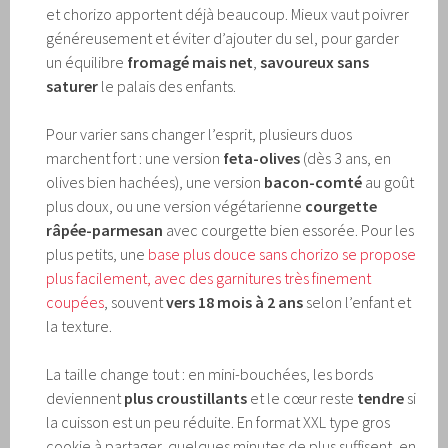
et chorizo apportent déjà beaucoup. Mieux vaut poivrer
généreusement et éviter d’ajouter du sel, pour garder
un équilibre
fromagé mais net
,
savoureux sans
saturer
le palais des enfants.
Pour varier sans changer l’esprit, plusieurs duos
marchent fort : une version
feta-olives
(dès 3 ans, en
olives bien hachées), une version
bacon-comté
au goût
plus doux, ou une version végétarienne
courgette
râpée-parmesan
avec courgette bien essorée. Pour les
plus petits, une
base plus douce sans chorizo se propose
plus facilement, avec des garnitures très finement
coupées
, souvent
vers 18 mois à 2 ans
selon l’enfant et
la texture.
La taille change tout : en mini-bouchées, les bords
deviennent
plus croustillants
et le cœur reste
tendre
si
la cuisson est un peu réduite. En format XXL type gros
cookie à partager, quelques minutes de plus suffisent, en