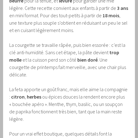
beurre
pour la tenue, et
levure
pour garder une mie
légère. Cette recette convient aux enfants à partir de
3 ans
en mini format. Pour des tout-petits à partir de
18 mois
,
une texture plus souple s’obtient en réduisant un peu le sel
et en cuisant légèrement moins.
La courgette se travaille râpée, puis bien essorée : c’est la
clé anti-humidité. Sans cet étape, la pâte devient
trop
molle
et la cuisson perd son côté
bien doré
. Une
courgette de printemps fait merveille, avec une chair plus
délicate.
La feta apporte un goût franc, mais elle aime la compagnie
:
citron
,
herbes
ou épices douces la rendent encore plus
« bouchée apéro ». Menthe, thym, basilic, ou un soupçon
de paprika fonctionnent très bien, tant que la main reste
légère.
Pour un vrai effet boutique, quelques détails font la