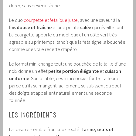
dorer, sans devenir sèche.
Le duo
courgette et feta joue juste
, avec une saveur à la
fois
douce et fraîche
et une pointe
salée
qui réveille tout.
La courgette apporte du moelleux et un côté vert très
agréable au printemps, tandis que la feta signe la bouchée
comme une vraie recette d’apéro.
Le format mini change tout : une bouchée de la taille d’une
noix donne un effet
petite portion élégante
et
cuisson
uniforme
. Sur la table, ces mini cookies font « traiteur »
parce qu’ils se mangent facilement, se saisissent du bout
des doigts et appellent naturellement une seconde
tournée.
LES INGRÉDIENTS
La base ressemble à un cookie salé :
farine, œufs et