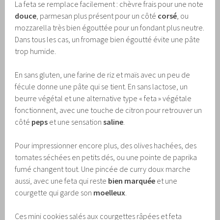
La feta se remplace facilement : chèvre frais pour une note
douce
, parmesan plus présent pour un côté
corsé
, ou
mozzarella très bien égouttée pour un fondant plus neutre.
Dans tous les cas, un fromage bien égoutté évite une pâte
trop humide.
En sans gluten, une farine de riz et maïs avec un peu de
fécule donne une pâte qui se tient. En sans lactose, un
beurre végétal et une alternative type « feta » végétale
fonctionnent, avec une touche de citron pour retrouver un
côté
peps
et une sensation
saline
.
Pour impressionner encore plus, des olives hachées, des
tomates séchées en petits dés, ou une pointe de paprika
fumé changent tout. Une pincée de curry doux marche
aussi, avec une feta qui reste
bien marquée
et une
courgette qui garde son
moelleux
.
Ces mini cookies salés aux courgettes râpées et feta