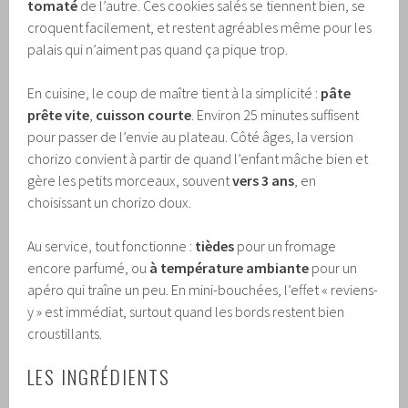
tomaté
de l’autre. Ces cookies salés se tiennent bien, se
croquent facilement, et restent agréables même pour les
palais qui n’aiment pas quand ça pique trop.
En cuisine, le coup de maître tient à la simplicité :
pâte
prête vite
,
cuisson courte
. Environ 25 minutes suffisent
pour passer de l’envie au plateau. Côté âges, la version
chorizo convient à partir de quand l’enfant mâche bien et
gère les petits morceaux, souvent
vers 3 ans
, en
choisissant un chorizo doux.
Au service, tout fonctionne :
tièdes
pour un fromage
encore parfumé, ou
à température ambiante
pour un
apéro qui traîne un peu. En mini-bouchées, l’effet « reviens-
y » est immédiat, surtout quand les bords restent bien
croustillants.
LES INGRÉDIENTS