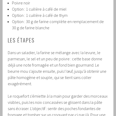
Poivre noir
Option : 1 cuillère à café de miel
Option : 1 cuillère à café de thym
Option : 30 g de farine complète en remplacement de
30 g de farine blanche
LES ÉTAPES
Dans un saladier, la farine se mélange avec la levure, le
parmesan, le sel et un peu de poivre : cette base donne
déjà une note fromagée et un fond bien gourmand. Le
beurre mou s’ajoute ensuite, puis l’œuf, jusqu’à obtenir une
pâte homogène et souple, qui se tient sans coller
exagérément.
Le roquefort s’émiette à la main pour garder des morceaux
visibles, puis les noix concassées se glissent dans la pâte
sans écraser. L’objectif : sentir des poches fondantes de
fromage et tomber sur un croquant par-ci par-là. Pour une