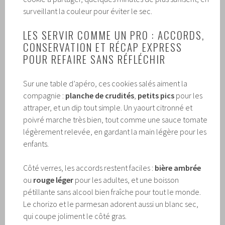
surveillant la couleur pour éviter le sec.
LES SERVIR COMME UN PRO : ACCORDS,
CONSERVATION ET RÉCAP EXPRESS
POUR REFAIRE SANS RÉFLÉCHIR
Sur une table d’apéro, ces cookies salés aiment la
compagnie :
planche de crudités
,
petits pics
pour les
attraper, et un dip tout simple. Un yaourt citronné et
poivré marche très bien, tout comme une sauce tomate
légèrement relevée, en gardant la main légère pour les
enfants.
Côté verres, les accords restent faciles :
bière ambrée
ou
rouge léger
pour les adultes, et une boisson
pétillante sans alcool bien fraîche pour tout le monde.
Le chorizo et le parmesan adorent aussi un blanc sec,
qui coupe joliment le côté gras.