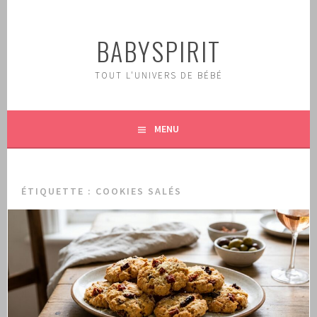
Aller
au
BABYSPIRIT
contenu
principal
TOUT L'UNIVERS DE BÉBÉ
MENU
ÉTIQUETTE :
COOKIES SALÉS