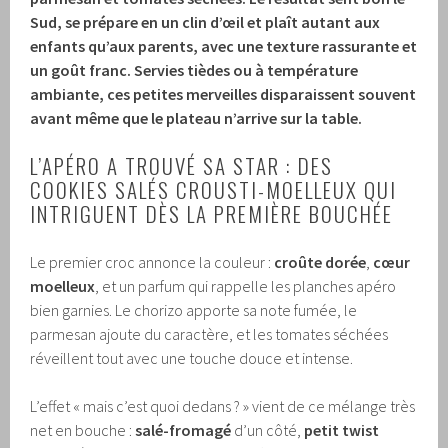
Sud, se prépare en un clin d’œil et plaît autant aux
enfants qu’aux parents, avec une texture rassurante et
un goût franc.
Servies tièdes ou à température
ambiante, ces petites merveilles disparaissent souvent
avant même que le plateau n’arrive sur la table.
L’APÉRO A TROUVÉ SA STAR : DES
COOKIES SALÉS CROUSTI-MOELLEUX QUI
INTRIGUENT DÈS LA PREMIÈRE BOUCHÉE
Le premier croc annonce la couleur :
croûte dorée
,
cœur
moelleux
, et un parfum qui rappelle les planches apéro
bien garnies. Le chorizo apporte sa note fumée, le
parmesan ajoute du caractère, et les tomates séchées
réveillent tout avec une touche douce et intense.
L’effet « mais c’est quoi dedans ? » vient de ce mélange très
net en bouche :
salé-fromagé
d’un côté,
petit twist