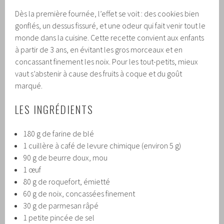
Dès la première fournée, l’effet se voit : des cookies bien
gonflés, un dessus fissuré, et une odeur qui fait venir tout le
monde dans la cuisine. Cette recette convient aux enfants
à partir de 3 ans, en évitant les gros morceaux et en
concassant finement les noix. Pour les tout-petits, mieux
vaut s’abstenir à cause des fruits à coque et du goût
marqué.
LES INGRÉDIENTS
180 g de farine de blé
1 cuillère à café de levure chimique (environ 5 g)
90 g de beurre doux, mou
1 œuf
80 g de roquefort, émietté
60 g de noix, concassées finement
30 g de parmesan râpé
1 petite pincée de sel