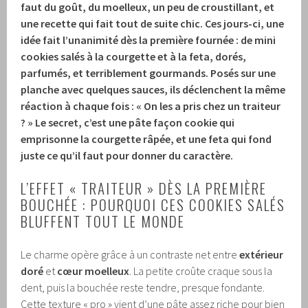
faut du goût, du moelleux, un peu de croustillant, et
une recette qui fait tout de suite chic.
Ces jours-ci, une
idée fait l’unanimité dès la première fournée : de mini
cookies salés à la courgette et à la feta, dorés,
parfumés, et terriblement gourmands.
Posés sur une
planche avec quelques sauces, ils déclenchent la même
réaction à chaque fois : « On les a pris chez un traiteur
? »
Le secret, c’est une pâte façon cookie qui
emprisonne la courgette râpée, et une feta qui fond
juste ce qu’il faut pour donner du caractère.
L’EFFET « TRAITEUR » DÈS LA PREMIÈRE
BOUCHÉE : POURQUOI CES COOKIES SALÉS
BLUFFENT TOUT LE MONDE
Le charme opère grâce à un contraste net entre
extérieur
doré
et
cœur moelleux
. La petite croûte craque sous la
dent, puis la bouchée reste tendre, presque fondante.
Cette texture « pro » vient d’une pâte assez riche pour bien