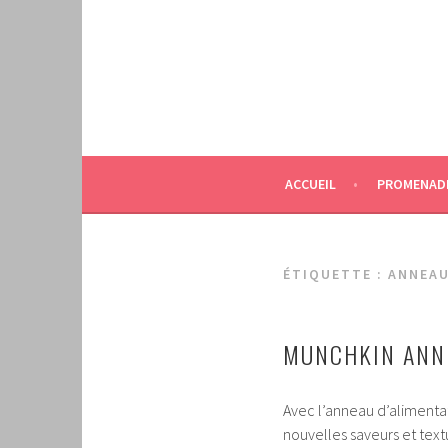
Aller
au
contenu
principal
ACCUEIL
PROMENAD
ÉTIQUETTE :
ANNEAU
MUNCHKIN ANNE
Avec l’anneau d’alimentat
nouvelles saveurs et text