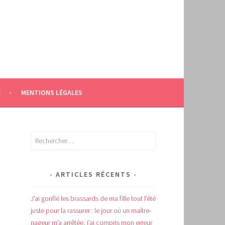
E
MENTIONS LÉGALES
Rechercher :
ARTICLES RÉCENTS
J’ai gonflé les brassards de ma fille tout l’été
juste pour la rassurer : le jour où un maître-
nageur m’a arrêtée, j’ai compris mon erreur