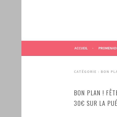
Aller
au
contenu
principal
ACCUEIL
PROMENAD
CATÉGORIE :
BON PL
BON PLAN ! FÊ
30€ SUR LA PUÉ