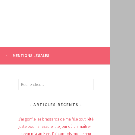
E
MENTIONS LÉGALES
Rechercher :
ARTICLES RÉCENTS
J’ai gonflé les brassards de ma fille tout l’été
juste pour la rassurer : le jour où un maître-
nageur m’a arrêtée, j’ai compris mon erreur