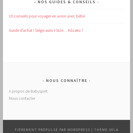
NOS GUIDES & CONSEILS
10 conseils pour voyager en avion avec bébé
Guide d’achat !
Siège-auto i-Size… Kézako ?
NOUS CONNAÎTRE
A propos de Babyspirit
Nous contacter
FIÈREMENT PROPULSÉ PAR WORDPRESS
|
THÈME SELA