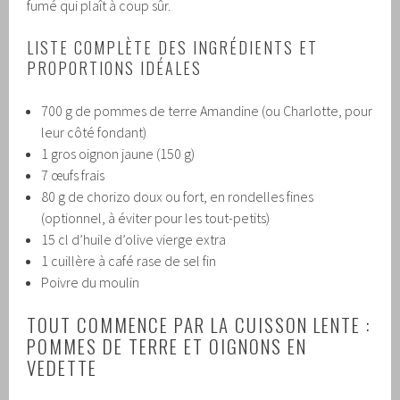
fumé qui plaît à coup sûr.
LISTE COMPLÈTE DES INGRÉDIENTS ET
PROPORTIONS IDÉALES
700 g de pommes de terre Amandine (ou Charlotte, pour
leur côté fondant)
1 gros oignon jaune (150 g)
7 œufs frais
80 g de chorizo doux ou fort, en rondelles fines
(optionnel, à éviter pour les tout-petits)
15 cl d’huile d’olive vierge extra
1 cuillère à café rase de sel fin
Poivre du moulin
TOUT COMMENCE PAR LA CUISSON LENTE :
POMMES DE TERRE ET OIGNONS EN
VEDETTE