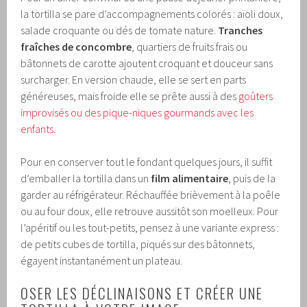
la tortilla se pare d’accompagnements colorés : aïoli doux,
salade croquante ou dés de tomate nature.
Tranches
fraîches de concombre
, quartiers de fruits frais ou
bâtonnets de carotte ajoutent croquant et douceur sans
surcharger. En version chaude, elle se sert en parts
généreuses, mais froide elle se prête aussi à des
goûters
improvisés ou des pique-niques gourmands avec les
enfants
.
Pour en conserver tout le fondant quelques jours, il suffit
d’emballer la tortilla dans un
film alimentaire
, puis de la
garder au réfrigérateur. Réchauffée brièvement à la poêle
ou au four doux, elle retrouve aussitôt son moelleux. Pour
l’apéritif ou les tout-petits, pensez à une variante express :
de petits cubes de tortilla, piqués sur des bâtonnets,
égayent instantanément un plateau.
OSER LES DÉCLINAISONS ET CRÉER UNE