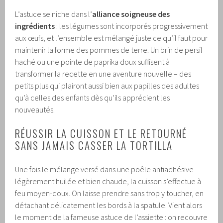
L’astuce se niche dans l’
alliance soigneuse des
ingrédients
: les légumes sont incorporés progressivement
aux œufs, et l’ensemble est mélangé juste ce qu’il faut pour
maintenir la forme des pommes de terre. Un brin de persil
haché ou une pointe de paprika doux suffisent à
transformer la recette en une aventure nouvelle – des
petits plus qui plairont aussi bien aux papilles des adultes
qu’à celles des enfants dès qu’ils apprécient les
nouveautés.
RÉUSSIR LA CUISSON ET LE RETOURNÉ
SANS JAMAIS CASSER LA TORTILLA
Une fois le mélange versé dans une poêle antiadhésive
légèrement huilée et bien chaude, la cuisson s’effectue à
feu moyen-doux. On laisse prendre sans trop y toucher, en
détachant délicatement les bords à la spatule. Vient alors
le moment de la fameuse astuce de l’assiette : on recouvre