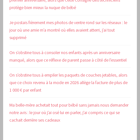
premier anniversaire, alors que cette consigne des techniciens
protège bien mieux la nuque de bébé
Je postais fièrement mes photos de ventre rond sur les réseaux : le
jour où une amie m’a montré où elles avaient atterri, j’ai tout
supprimé
On s’obstine tous à consoler nos enfants après un anniversaire
manqué, alors que ce réflexe de parent passe à côté de l’essentiel
On s’obstine tous à empiler les paquets de couches jetables, alors
que ce choix revenu à la mode en 2026 allège la facture de plus de
1 000 € par enfant
Ma belle-mère achetait tout pour bébé sans jamais nous demander
notre avis : le jour où j’ai osé lui en parler, j’ai compris ce qui se
cachait derrière ses cadeaux