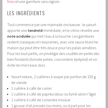
fines
et une garniture sans oignon.
LES INGRÉDIENTS
Tout commence par une marinade onctueuse : le yaourt
apporte une
tendreté
immédiate, et le citron réveille une
note acidulée
qui met l’eau à la bouche. Les garnitures
restent classiques et rassurantes, avec une sauce blanche
maison qui peut être très douce pour les palais sensibles.
Pour les tout-petits, on privilégie des crudités en petits dés
bien fondants (tomate pelée, concombre épépiné) et on
évite les morceaux durs.
Yaourt nature, 2 cuillères à soupe par portion de 150 g
de viande
1 cuillère à café de cumin
1 cuillère à café de paprika (doux ou fumé selon l’âge)
1 cuillère à café de coriandre moulue
1 gousse d’ail pressée (ou moins, ou à part pour les