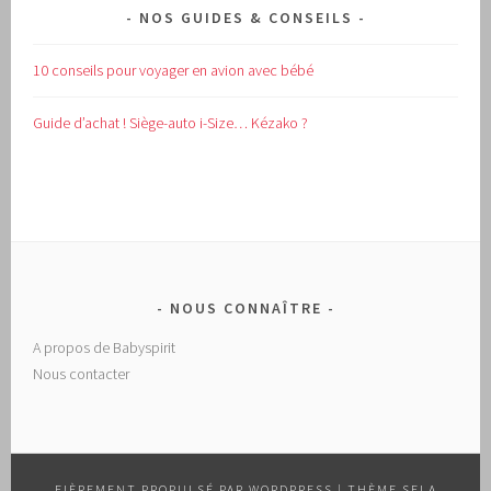
NOS GUIDES & CONSEILS
10 conseils pour voyager en avion avec bébé
Guide d’achat !
Siège-auto i-Size… Kézako ?
NOUS CONNAÎTRE
A propos de Babyspirit
Nous contacter
FIÈREMENT PROPULSÉ PAR WORDPRESS
|
THÈME SELA