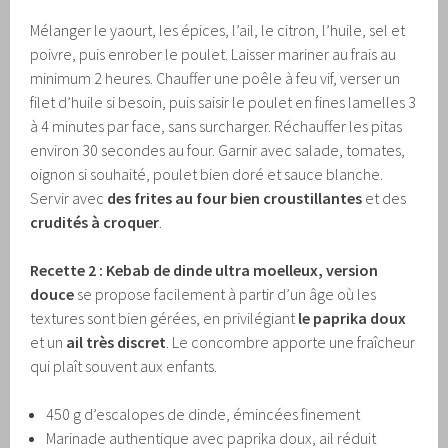
Mélanger le yaourt, les épices, l’ail, le citron, l’huile, sel et
poivre, puis enrober le poulet. Laisser mariner au frais au
minimum 2 heures. Chauffer une poêle à feu vif, verser un
filet d’huile si besoin, puis saisir le poulet en fines lamelles 3
à 4 minutes par face, sans surcharger. Réchauffer les pitas
environ 30 secondes au four. Garnir avec salade, tomates,
oignon si souhaité, poulet bien doré et sauce blanche.
Servir avec
des frites au four bien croustillantes
et des
crudités à croquer
.
Recette 2 : Kebab de dinde ultra moelleux, version
douce
se propose facilement à partir d’un âge où les
textures sont bien gérées, en privilégiant
le paprika doux
et un
ail très discret
. Le concombre apporte une fraîcheur
qui plaît souvent aux enfants.
450 g d’escalopes de dinde, émincées finement
Marinade authentique avec paprika doux, ail réduit