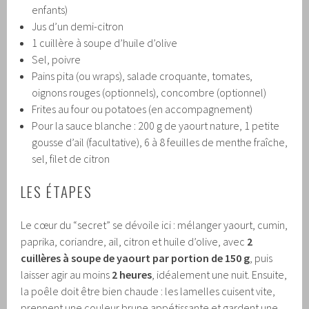
enfants)
Jus d’un demi-citron
1 cuillère à soupe d’huile d’olive
Sel, poivre
Pains pita (ou wraps), salade croquante, tomates,
oignons rouges (optionnels), concombre (optionnel)
Frites au four ou potatoes (en accompagnement)
Pour la sauce blanche : 200 g de yaourt nature, 1 petite
gousse d’ail (facultative), 6 à 8 feuilles de menthe fraîche,
sel, filet de citron
LES ÉTAPES
Le cœur du “secret” se dévoile ici : mélanger yaourt, cumin,
paprika, coriandre, ail, citron et huile d’olive, avec
2
cuillères à soupe de yaourt par portion de 150 g
, puis
laisser agir au moins
2 heures
, idéalement une nuit. Ensuite,
la poêle doit être bien chaude : les lamelles cuisent vite,
prennent une couleur brune appétissante et gardent une