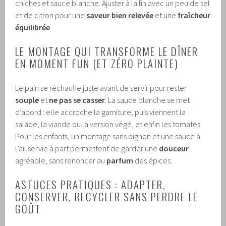
chiches et sauce blanche. Ajuster à la fin avec un peu de sel
et de citron pour une
saveur bien relevée
et une
fraîcheur
équilibrée
.
LE MONTAGE QUI TRANSFORME LE DÎNER
EN MOMENT FUN (ET ZÉRO PLAINTE)
Le pain se réchauffe juste avant de servir pour rester
souple
et
ne pas se casser
. La sauce blanche se met
d’abord : elle accroche la garniture, puis viennent la
salade, la viande ou la version végé, et enfin les tomates.
Pour les enfants, un montage sans oignon et une sauce à
l’ail servie à part permettent de garder une
douceur
agréable, sans renoncer au
parfum
des épices.
ASTUCES PRATIQUES : ADAPTER,
CONSERVER, RECYCLER SANS PERDRE LE
GOÛT