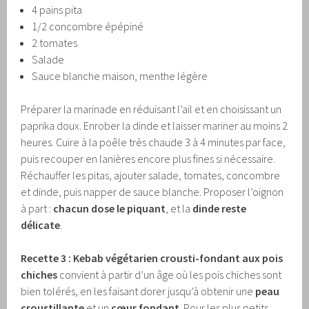
4 pains pita
1/2 concombre épépiné
2 tomates
Salade
Sauce blanche maison, menthe légère
Préparer la marinade en réduisant l’ail et en choisissant un
paprika doux. Enrober la dinde et laisser mariner au moins 2
heures. Cuire à la poêle très chaude 3 à 4 minutes par face,
puis recouper en lanières encore plus fines si nécessaire.
Réchauffer les pitas, ajouter salade, tomates, concombre
et dinde, puis napper de sauce blanche. Proposer l’oignon
à part :
chacun dose le piquant
, et la
dinde reste
délicate
.
Recette 3 : Kebab végétarien crousti-fondant aux pois
chiches
convient à partir d’un âge où les pois chiches sont
bien tolérés, en les faisant dorer jusqu’à obtenir une
peau
croustillante
et un
cœur fondant
. Pour les plus petits,