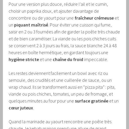
Pour une version plus douce, réduire l’ail et le cumin,
choisir un paprika doux, et ajouter davantage de
concombre ou de yaourt pour une
fraîcheur crémeuse
et
un
piquant maîtrisé
. Pour éviter une cuisson qui fume,
saisir en 2 ou 3 fournées afin de garder la poêle très chaude
et de bien caraméliser. La viande ou les pois chiches cuits
se conservent 2 à 3 jours au frais, la sauce blanche 24 à 48
heures en boîte hermétique, en gardant toujours une
hygiène stricte
et une
chaîne du froid
impeccable.
Les restes deviennent facilement un bowl avec riz ou
semoule, des crudités et une cuillerée de sauce, ou un
wrap chaud. Ils se transforment aussi en “pizza pita” : pita,
viande ou pois chiches, tomates, un peu de fromage, et
quelques minutes au four pour une
surface gratinée
et un
cœur juteux
.
Quand la marinade au yaourt rencontre une poêle très
chaude, le kebab maison prend une allure de grand