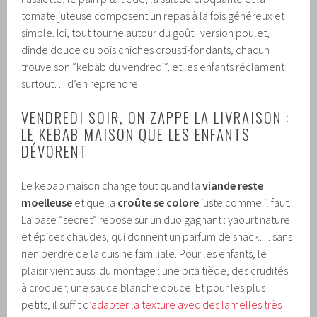
tomate juteuse composent un repas à la fois généreux et
simple. Ici, tout tourne autour du goût : version poulet,
dinde douce ou pois chiches crousti-fondants, chacun
trouve son “kebab du vendredi”, et les enfants réclament
surtout… d’en reprendre.
VENDREDI SOIR, ON ZAPPE LA LIVRAISON :
LE KEBAB MAISON QUE LES ENFANTS
DÉVORENT
Le kebab maison change tout quand la
viande reste
moelleuse
et que la
croûte se colore
juste comme il faut.
La base “secret” repose sur un duo gagnant : yaourt nature
et épices chaudes, qui donnent un parfum de snack… sans
rien perdre de la cuisine familiale. Pour les enfants, le
plaisir vient aussi du montage : une pita tiède, des crudités
à croquer, une sauce blanche douce. Et pour les plus
petits, il suffit d’
adapter la texture avec des lamelles très