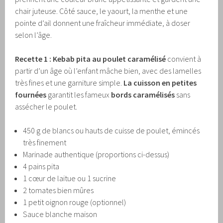
chair juteuse. Côté sauce, le yaourt, la menthe et une
pointe d’ail donnent une fraîcheur immédiate, à doser
selon l’âge.
Recette 1 : Kebab pita au poulet caramélisé
convient à
partir d’un âge où l’enfant mâche bien, avec des lamelles
très fines et une garniture simple.
La cuisson en petites
fournées
garantit les fameux
bords caramélisés
sans
assécher le poulet.
450 g de blancs ou hauts de cuisse de poulet, émincés
très finement
Marinade authentique (proportions ci-dessus)
4 pains pita
1 cœur de laitue ou 1 sucrine
2 tomates bien mûres
1 petit oignon rouge (optionnel)
Sauce blanche maison