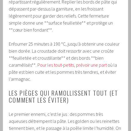
répartissant régulièrement. Replier les bords de pâte qui
dépassent par-dessus la garniture, en les froissant
légèrement pour garder des reliefs. Cette fermeture
simple donne une **surface feuilletée** et protège un
**cœur bien fondant**.
Enfourner 25 minutes à 190 °C, jusqu’à obtenir une couleur
bien dorée. La croustade doit ressortir avec une croûte
**feuilletée et croustillante** et des bords **bien
caramélisés**.
Pour les tout-petits, prévoir une part
où la
pâte est bien cuite et les pommes très tendres, et éviter
l’armagnac.
LES PIÈGES QUI RAMOLLISSENT TOUT (ET
COMMENT LES ÉVITER)
Le premier ennemi, c’est le jus : des pommes très
aqueuses détrempent la pâte. Les golden ou les reinettes
tiennent bien, et le passage à la poêle limite l’humidité. On