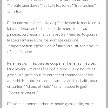
**croûte bien dorée** et évite les zones **trop sèches**
sur la filo.
Poser une première feuille de pâte filo dans le moule en la
laissant dépasser. Badigeonner de beurre fondu au
pinceau, puis recommencer avec 5 à 7 feuilles, toujours en
les beurrant une à une. Ce montage crée une
**superposition légère** et un futur **croustillant “crac”**
dès la découpe.
Peler les pommes, puis les couper en lamelles fines. Les
faire revenir 5 minutes à la poêle avec 30 g de beurre et 50
g de sucre, juste pour les enrober et commencer à les
attendrir. Hors du feu, ajouter l’armagnac si souhaité, pour
un parfum **chaud et fruité** sans masquer le goût
**pomme-beurre**.
Déposer les pommes dans le moule garni de filo, en les