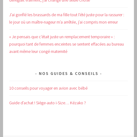
déréglait vraiment, j’ai changé une seule chose
J’ai gonflé les brassards de ma fille tout l’été juste pour la rassurer :
le jour où un maître-nageur m’a arrêtée, j’ai compris mon erreur
« Je pensais que c’était juste un remplacement temporaire » :
pourquoi tant de femmes enceintes se sentent effacées au bureau
avant même leur congé maternité
NOS GUIDES & CONSEILS
10 conseils pour voyager en avion avec bébé
Guide d’achat !
Siège-auto i-Size… Kézako ?