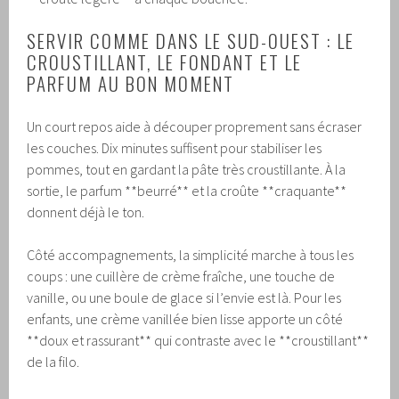
SERVIR COMME DANS LE SUD-OUEST : LE
CROUSTILLANT, LE FONDANT ET LE
PARFUM AU BON MOMENT
Un court repos aide à découper proprement sans écraser
les couches. Dix minutes suffisent pour stabiliser les
pommes, tout en gardant la pâte très croustillante. À la
sortie, le parfum **beurré** et la croûte **craquante**
donnent déjà le ton.
Côté accompagnements, la simplicité marche à tous les
coups : une cuillère de crème fraîche, une touche de
vanille, ou une boule de glace si l’envie est là. Pour les
enfants, une crème vanillée bien lisse apporte un côté
**doux et rassurant** qui contraste avec le **croustillant**
de la filo.