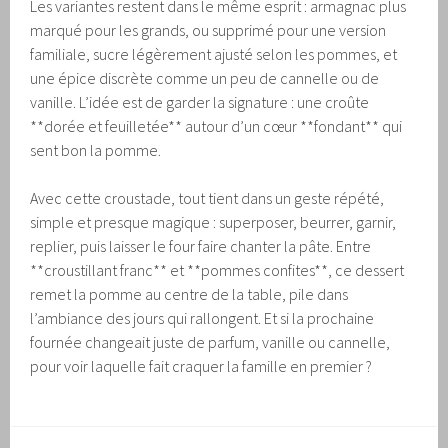
Les variantes restent dans le même esprit : armagnac plus
marqué pour les grands, ou supprimé pour une version
familiale, sucre légèrement ajusté selon les pommes, et
une épice discrète comme un peu de cannelle ou de
vanille. L’idée est de garder la signature : une croûte
**dorée et feuilletée** autour d’un cœur **fondant** qui
sent bon la pomme.
Avec cette croustade, tout tient dans un geste répété,
simple et presque magique : superposer, beurrer, garnir,
replier, puis laisser le four faire chanter la pâte. Entre
**croustillant franc** et **pommes confites**, ce dessert
remet la pomme au centre de la table, pile dans
l’ambiance des jours qui rallongent. Et si la prochaine
fournée changeait juste de parfum, vanille ou cannelle,
pour voir laquelle fait craquer la famille en premier ?