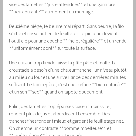
vise des lamelles **juste attendries** et une garniture
**peu coulante** au moment du montage.
Deuxième piège, le beurre mal réparti. Sans beurre, la filo
sèche et casse au lieu de feuilleter. Le pinceau devient
l’outil clé pour une couche **fine et régulière** et un rendu
**uniformément doré** sur toute la surface.
Une cuisson trop timide laisse la pâte pâle et molle. La
croustade a besoin d’une chaleur franche : un niveau plutôt
au milieu du four et une surveillance des dernières minutes
suffisent. Le bon repère, c’est une surface **bien colorée**
et un son **sec** quand on tapote doucement.
Enfin, des lamelles trop épaisses cuisent moins vite,
rendent plus de jus et alourdissent l’ensemble. Des
tranches fines fondent mieux et gardent le feuilletage net.
On cherche un contraste **pomme moelleuse** et
**croûte légère** à chaque bouchée.