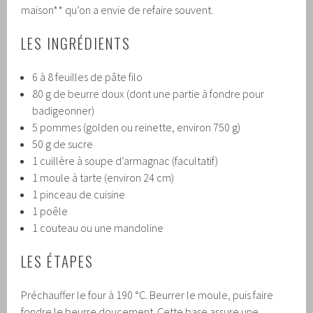
maison** qu’on a envie de refaire souvent.
LES INGRÉDIENTS
6 à 8 feuilles de pâte filo
80 g de beurre doux (dont une partie à fondre pour
badigeonner)
5 pommes (golden ou reinette, environ 750 g)
50 g de sucre
1 cuillère à soupe d’armagnac (facultatif)
1 moule à tarte (environ 24 cm)
1 pinceau de cuisine
1 poêle
1 couteau ou une mandoline
LES ÉTAPES
Préchauffer le four à 190 °C. Beurrer le moule, puis faire
fondre le beurre doucement. Cette base assure une