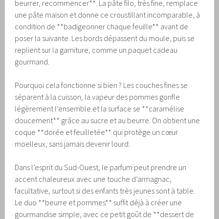
beurrer, recommencer**. La pâte filo, très fine, remplace
une pâte maison et donne ce croustillant incomparable, à
condition de **badigeonner chaque feuille** avant de
poser la suivante. Les bords dépassent du moule, puis se
replient sur la garniture, comme un paquet cadeau
gourmand.
Pourquoi cela fonctionne si bien ? Les couches fines se
séparent à la cuisson, la vapeur des pommes gonfle
légèrement l’ensemble et la surface se **caramélise
doucement** grâce au sucre et au beurre. On obtient une
coque **dorée et feuilletée** qui protège un cœur
moelleux, sans jamais devenir lourd.
Dans l’esprit du Sud-Ouest, le parfum peut prendre un
accent chaleureux avec une touche d’armagnac,
facultative, surtout si des enfants très jeunes sont à table.
Le duo **beurre et pommes** suffit déjà à créer une
gourmandise simple, avec ce petit goût de **dessert de