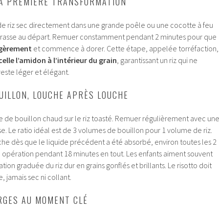
 LA PREMIÈRE TRANSFORMATION
e riz sec directement dans une grande poêle ou une cocotte à feu
 grasse au départ. Remuer constamment pendant 2 minutes pour que
égèrement
et commence à dorer. Cette étape, appelée torréfaction,
celle l’amidon à l’intérieur du grain
, garantissant un riz qui ne
este léger et élégant.
UILLON, LOUCHE APRÈS LOUCHE
e de bouillon chaud sur le riz toasté. Remuer régulièrement avec un
se. Le ratio idéal est de 3 volumes de bouillon pour 1 volume de riz.
che dès que le liquide précédent a été absorbé, environ toutes les 2
e opération pendant 18 minutes en tout. Les enfants aiment souvent
ion graduée du riz dur en grains gonflés et brillants. Le risotto doit
 jamais sec ni collant.
RGES AU MOMENT CLÉ