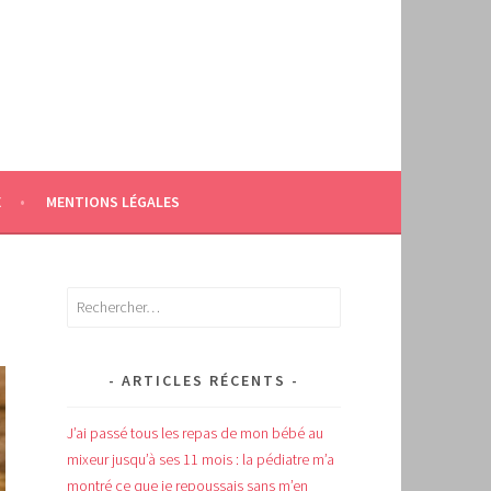
E
MENTIONS LÉGALES
Rechercher :
ARTICLES RÉCENTS
J’ai passé tous les repas de mon bébé au
mixeur jusqu’à ses 11 mois : la pédiatre m’a
montré ce que je repoussais sans m’en