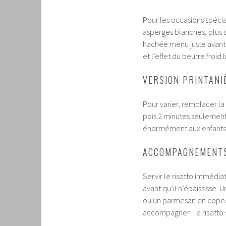
Pour les occasions spécia
asperges blanches, plus 
hachée menu juste avant
et l’effet du beurre froi
VERSION PRINTANI
Pour varier, remplacer l
pois 2 minutes seulement,
énormément aux enfants et
ACCOMPAGNEMENTS
Servir le risotto immédia
avant qu’il n’épaississe. U
ou un parmesan en copeau
accompagner : le risotto 