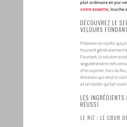
plat ordinaire en pur 
votre assiette
, louche 
DÉCOUVREZ LE SE
VELOURS FONDAN
Préparer un risotto qui pl
trouvent généralement tr
Pourtant, la solution exis
singulièrement méconnu 
d’incorporer, hors du feu
émulsion qui rend le risot
et un risotto qui fait sou
LES INGRÉDIENTS
RÉUSSI
LE RIZ : LE CŒUR 