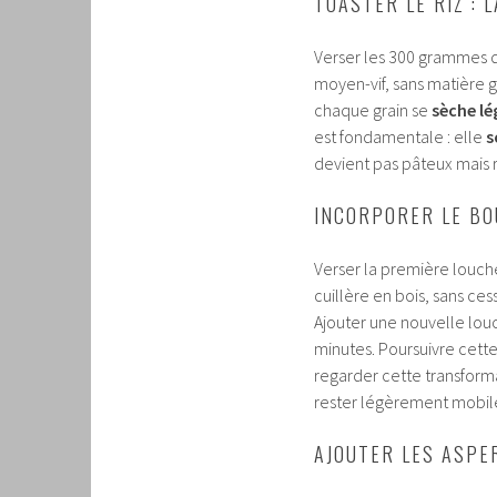
TOASTER LE RIZ :
Verser les 300 grammes d
moyen-vif, sans matière
chaque grain se
sèche l
est fondamentale : elle
s
devient pas pâteux mais r
INCORPORER LE BO
Verser la première louch
cuillère en bois, sans ces
Ajouter une nouvelle lou
minutes. Poursuivre cett
regarder cette transformat
rester légèrement mobile,
AJOUTER LES ASPE