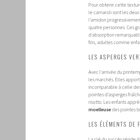
Pour obtenir cette texture
le carnaroli sont les deux
l’amidon progressivement 
quatre personnes. Ces gra
d’absorption remarquabl
fins, adultes comme enfa
LES ASPERGES VER
Avec l’arrivée du printem
les marchés. Elles appor
incomparable à celle des
pointes d’asperges fraîch
risotto. Les enfants appr
moelleuse
des pointes bi
LES ÉLÉMENTS DE F
La clé du succès réside d