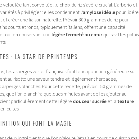
 veloutée tant convoitée, le choix du riz s’avère crucial. L’arborio et
 variétés à privilégier : elles contiennent
l’amylose idéale
pour libére
et créer une liaison naturelle. Prévoir 300 grammes de riz pour
ins courts et ronds, typiquement italiens, offrent une capacité
e tout en conservant une
légère fermeté au cœur
qui ravit les palais
nts.
TES : LA STAR DE PRINTEMPS
ps, les asperges vertes françaises font leur apparition généreuse sur
tent au risotto une saveur tendre et légèrement herbacée,
 asperges blanches. Pour cette recette, prévoir 150 grammes de
es, que l’on blanchira quelques minutes avant de les ajouter au
écient particulièrement cette légère
douceur sucrée
et la
texture
en cuites.
INITION QUI FONT LA MAGIE
ans deux ingrédients que l’on n’ajoute jamais en cours de cuisson mai