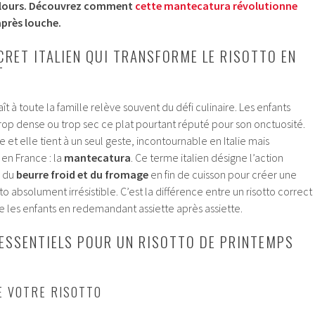
velours. Découvrez comment
cette mantecatura révolutionne
après louche.
CRET ITALIEN QUI TRANSFORME LE RISOTTO EN
T
aît à toute la famille relève souvent du défi culinaire. Les enfants
op dense ou trop sec ce plat pourtant réputé pour son onctuosité.
te et elle tient à un seul geste, incontournable en Italie mais
en France : la
mantecatura
. Ce terme italien désigne l’action
, du
beurre froid et du fromage
en fin de cuisson pour créer une
to absolument irrésistible. C’est la différence entre un risotto correct
rire les enfants en redemandant assiette après assiette.
 ESSENTIELS POUR UN RISOTTO DE PRINTEMPS
DE VOTRE RISOTTO