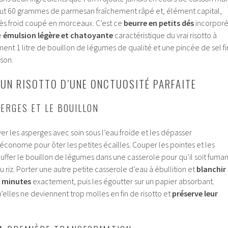
Il faut 60 grammes de parmesan fraîchement râpé et, élément capital,
ès froid coupé en morceaux. C’est ce
beurre en petits dés
incorpor
e
émulsion légère et chatoyante
caractéristique du vrai risotto à
ement 1 litre de bouillon de légumes de qualité et une pincée de sel fi
sson.
 UN RISOTTO D’UNE ONCTUOSITÉ PARFAITE
ERGES ET LE BOUILLON
r les asperges avec soin sous l’eau froide et les dépasser
économe pour ôter les petites écailles. Couper les pointes et les
uffer le bouillon de légumes dans une casserole pour qu’il soit fuman
 riz. Porter une autre petite casserole d’eau à ébullition et
blanchir
3 minutes
exactement, puis les égoutter sur un papier absorbant.
’elles ne deviennent trop molles en fin de risotto et
préserve leur