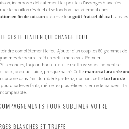
cuisson, incorporer délicatement les pointes d’asperges blanchies.
rber le bouillon résiduel et se fondront parfaitement dans
ation en fin de cuisson
préserve leur
goût frais et délicat
sans les
LE GESTE ITALIEN QUI CHANGE TOUT
 Éteindre complètement le feu. Ajouter d’un coup les 60 grammes de
 grammes de beurre froid en petits morceaux. Remuer
 secondes, toujours hors du feu. Le risotto va soudainement se
lumineux, presque fluide, presque nacré. Cette
mantecatura crée un
incorpore dans l’amidon libéré par le riz, donnant cette
texture de
st pourquoi les enfants, même les plus réticents, en redemandent : la
 incomparable.
CCOMPAGNEMENTS POUR SUBLIMER VOTRE
RGES BLANCHES ET TRUFFE