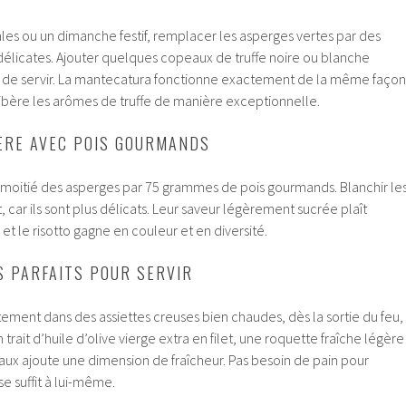
les ou un dimanche festif, remplacer les asperges vertes par des
délicates. Ajouter quelques copeaux de truffe noire ou blanche
 de servir. La mantecatura fonctionne exactement de la même façon
d libère les arômes de truffe de manière exceptionnelle.
ÈRE AVEC POIS GOURMANDS
a moitié des asperges par 75 grammes de pois gourmands. Blanchir le
 car ils sont plus délicats. Leur saveur légèrement sucrée plaît
 le risotto gagne en couleur et en diversité.
 PARFAITS POUR SERVIR
tement dans des assiettes creuses bien chaudes, dès la sortie du feu,
n trait d’huile d’olive vierge extra en filet, une roquette fraîche légère
x ajoute une dimension de fraîcheur. Pas besoin de pain pour
se suffit à lui-même.