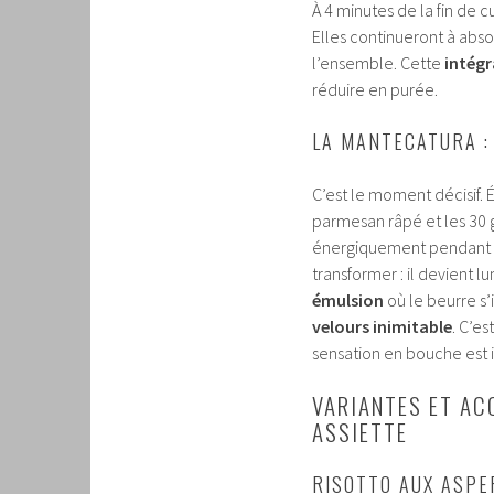
À 4 minutes de la fin de 
Elles continueront à abso
l’ensemble. Cette
intégr
réduire en purée.
LA MANTECATURA : 
C’est le moment décisif.
parmesan râpé et les 30
énergiquement pendant 30
transformer : il devient 
émulsion
où le beurre s’
velours inimitable
. C’e
sensation en bouche est
VARIANTES ET A
ASSIETTE
RISOTTO AUX ASPE