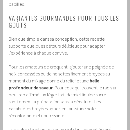
papilles.
VARIANTES GOURMANDES POUR TOUS LES
GOÛTS
Bien que simple dans sa conception, cette recette
supporte quelques détours délicieux pour adapter
l’expérience à chaque convive.
Pour les amateurs de croquant, ajouter une poignée de
noix concassées ou de noisettes finement broyées au
moment du mixage donne du relief et une
belle
profondeur de saveur
. Pour ceux qui trouvent le radis un
peu trop affirmé, un léger trait de miel liquide sucre
subtilement la préparation sans la dénaturer. Les
cacahuètes broyées apportent aussi une note
réconfortante et nourrissante.
Une autre direction : mixer un œuf dur finement écrasé