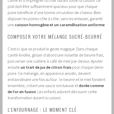
cavité et d’imprégner la chair durant toute la cuisson. Le
plat doit être suffisamment spacieux pour que chaque
poire bénéficie d’une bonne circulation de chaleur. Bien
disposer les poires côte à côte, sans les entasser, garantit
une
cuisson homogène et un caramélisation uniforme
.
COMPOSER VOTRE MÉLANGE SUCRÉ-BEURRÉ
C’est ici que se produit le geste magique. Dans chaque
cavité évidée, glisser d’abord une noisette de beurre frais,
puis verser une cuillère à café de miel par-dessus. Ajouter
ensuite
un trait de jus de citron frais
pour chaque demi-
poire. Ce mélange, en apparence anodin, devient
extraordinaire une fois au four : le beurre et le miel fondent
ensemble, créant une sauce onctueuse et
dorée comme
de l’or en fusion
. Les enfants adorent découvrir cette
transformation durant la cuisson.
L’ENFOURNAGE : LE MOMENT CLÉ