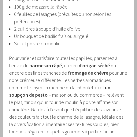
100 g de mozzarella râpée
6 feuilles de lasagnes (précuites ou non selon les
préférences)
2 cuillères à soupe d’huile d’olive
Un bouquet de basilic frais ou surgelé
Sel et poivre du moulin
Pour varier et satisfaire toutes les papilles, parsemez à
l’envie du
parmesan râpé
, un peu
d’origan séché
ou
encore des fines tranches de
fromage de chèvre
pour une
note crémeuse différente. Les herbes aromatiques
(comme le thym, la menthe ou la ciboulette) et
un
soupçon de pesto
– maison ou du commerce – relèvent
le plat, tandis qu’un tour de moulin à poivre affirme son
caractère. Gardez à l’esprit que l’équilibre des saveurs et
des couleurs fait tout le charme de la lasagne, idéale dès
la diversification alimentaire : ses textures souples, bien
fondues, régalent les petits gourmets à partir d’un an.