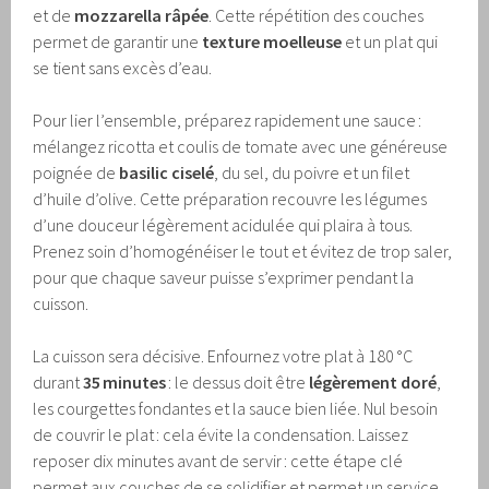
et de
mozzarella râpée
. Cette répétition des couches
permet de garantir une
texture moelleuse
et un plat qui
se tient sans excès d’eau.
Pour lier l’ensemble, préparez rapidement une sauce :
mélangez ricotta et coulis de tomate avec une généreuse
poignée de
basilic ciselé
, du sel, du poivre et un filet
d’huile d’olive. Cette préparation recouvre les légumes
d’une douceur légèrement acidulée qui plaira à tous.
Prenez soin d’homogénéiser le tout et évitez de trop saler,
pour que chaque saveur puisse s’exprimer pendant la
cuisson.
La cuisson sera décisive. Enfournez votre plat à 180 °C
durant
35 minutes
: le dessus doit être
légèrement doré
,
les courgettes fondantes et la sauce bien liée. Nul besoin
de couvrir le plat : cela évite la condensation. Laissez
reposer dix minutes avant de servir : cette étape clé
permet aux couches de se solidifier et permet un service