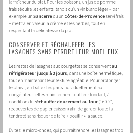
la fraîcheur du plat. Pour les boissons, un jus de pomme
frais séduira les enfants, tandis qu’un vin blanc léger – par
exemple un
Sancerre
ou un
Côtes-de-Provence
servi frais
– mettra en valeur la crème et les herbes, tout en
respectant la délicatesse du plat.
CONSERVER ET RÉCHAUFFER LES
LASAGNES SANS PERDRE LEUR MOELLEUX
Les restes de lasagnes aux courgettes se conservent
au
réfrigérateur jusqu’à 2 jours
, dans une boîte hermétique,
tout en maintenant leur texture agréable. Pour prolonger
le plaisir, emballez les parts individuellement au
congélateur : elles maintiennent tout leur fondant, à
condition de
réchauffer doucement au four
(160 °C,
recouvertes de papier cuisson) afin de garder toute la
tendreté sans risquer de faire « bouillir » la sauce.
Évitez le micro-ondes, qui pourrait rendre les lasagnes trop