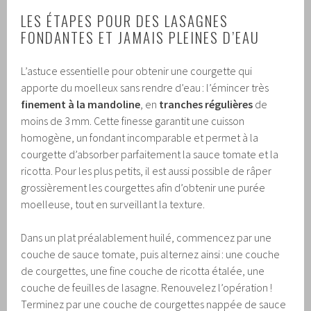
LES ÉTAPES POUR DES LASAGNES
FONDANTES ET JAMAIS PLEINES D’EAU
L’astuce essentielle pour obtenir une courgette qui
apporte du moelleux sans rendre d’eau : l’émincer très
finement à la mandoline
, en
tranches régulières
de
moins de 3 mm. Cette finesse garantit une cuisson
homogène, un fondant incomparable et permet à la
courgette d’absorber parfaitement la sauce tomate et la
ricotta. Pour les plus petits, il est aussi possible de râper
grossièrement les courgettes afin d’obtenir une purée
moelleuse, tout en surveillant la texture.
Dans un plat préalablement huilé, commencez par une
couche de sauce tomate, puis alternez ainsi : une couche
de courgettes, une fine couche de ricotta étalée, une
couche de feuilles de lasagne. Renouvelez l’opération !
Terminez par une couche de courgettes nappée de sauce