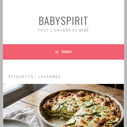
Aller
au
BABYSPIRIT
contenu
principal
TOUT L'UNIVERS DE BÉBÉ
MENU
ÉTIQUETTE :
LASAGNES