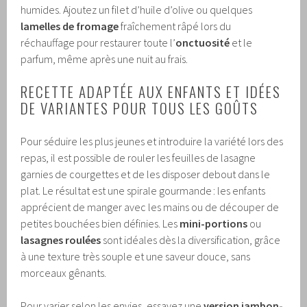
humides. Ajoutez un filet d’huile d’olive ou quelques
lamelles de fromage
fraîchement râpé lors du
réchauffage pour restaurer toute l’
onctuosité
et le
parfum, même après une nuit au frais.
RECETTE ADAPTÉE AUX ENFANTS ET IDÉES
DE VARIANTES POUR TOUS LES GOÛTS
Pour séduire les plus jeunes et introduire la variété lors des
repas, il est possible de rouler les feuilles de lasagne
garnies de courgettes et de les disposer debout dans le
plat. Le résultat est une spirale gourmande : les enfants
apprécient de manger avec les mains ou de découper de
petites bouchées bien définies. Les
mini-portions
ou
lasagnes roulées
sont idéales dès la diversification, grâce
à une texture très souple et une saveur douce, sans
morceaux gênants.
Pour varier selon les envies, essayez une
version jambon-