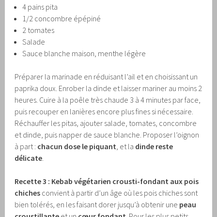
4 pains pita
1/2 concombre épépiné
2 tomates
Salade
Sauce blanche maison, menthe légère
Préparer la marinade en réduisant l’ail et en choisissant un
paprika doux. Enrober la dinde et laisser mariner au moins 2
heures. Cuire à la poêle très chaude 3 à 4 minutes par face,
puis recouper en lanières encore plus fines si nécessaire.
Réchauffer les pitas, ajouter salade, tomates, concombre
et dinde, puis napper de sauce blanche. Proposer l’oignon
à part :
chacun dose le piquant
, et la
dinde reste
délicate
.
Recette 3 : Kebab végétarien crousti-fondant aux pois
chiches
convient à partir d’un âge où les pois chiches sont
bien tolérés, en les faisant dorer jusqu’à obtenir une
peau
croustillante
et un
cœur fondant
. Pour les plus petits,