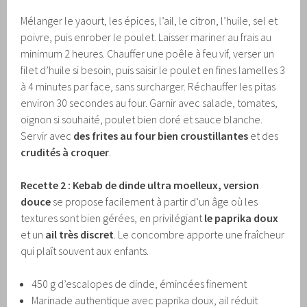
Mélanger le yaourt, les épices, l’ail, le citron, l’huile, sel et
poivre, puis enrober le poulet. Laisser mariner au frais au
minimum 2 heures. Chauffer une poêle à feu vif, verser un
filet d’huile si besoin, puis saisir le poulet en fines lamelles 3
à 4 minutes par face, sans surcharger. Réchauffer les pitas
environ 30 secondes au four. Garnir avec salade, tomates,
oignon si souhaité, poulet bien doré et sauce blanche.
Servir avec
des frites au four bien croustillantes
et des
crudités à croquer
.
Recette 2 : Kebab de dinde ultra moelleux, version
douce
se propose facilement à partir d’un âge où les
textures sont bien gérées, en privilégiant
le paprika doux
et un
ail très discret
. Le concombre apporte une fraîcheur
qui plaît souvent aux enfants.
450 g d’escalopes de dinde, émincées finement
Marinade authentique avec paprika doux, ail réduit