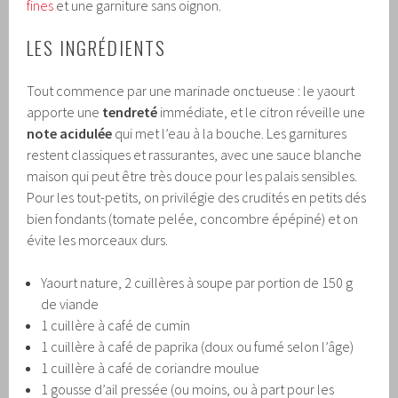
fines
et une garniture sans oignon.
LES INGRÉDIENTS
Tout commence par une marinade onctueuse : le yaourt
apporte une
tendreté
immédiate, et le citron réveille une
note acidulée
qui met l’eau à la bouche. Les garnitures
restent classiques et rassurantes, avec une sauce blanche
maison qui peut être très douce pour les palais sensibles.
Pour les tout-petits, on privilégie des crudités en petits dés
bien fondants (tomate pelée, concombre épépiné) et on
évite les morceaux durs.
Yaourt nature, 2 cuillères à soupe par portion de 150 g
de viande
1 cuillère à café de cumin
1 cuillère à café de paprika (doux ou fumé selon l’âge)
1 cuillère à café de coriandre moulue
1 gousse d’ail pressée (ou moins, ou à part pour les