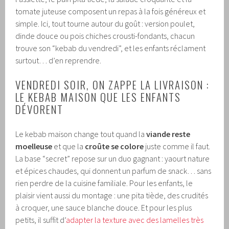
tomate juteuse composent un repas à la fois généreux et
simple. Ici, tout tourne autour du goût : version poulet,
dinde douce ou pois chiches crousti-fondants, chacun
trouve son “kebab du vendredi”, et les enfants réclament
surtout… d’en reprendre.
VENDREDI SOIR, ON ZAPPE LA LIVRAISON :
LE KEBAB MAISON QUE LES ENFANTS
DÉVORENT
Le kebab maison change tout quand la
viande reste
moelleuse
et que la
croûte se colore
juste comme il faut.
La base “secret” repose sur un duo gagnant : yaourt nature
et épices chaudes, qui donnent un parfum de snack… sans
rien perdre de la cuisine familiale. Pour les enfants, le
plaisir vient aussi du montage : une pita tiède, des crudités
à croquer, une sauce blanche douce. Et pour les plus
petits, il suffit d’
adapter la texture avec des lamelles très