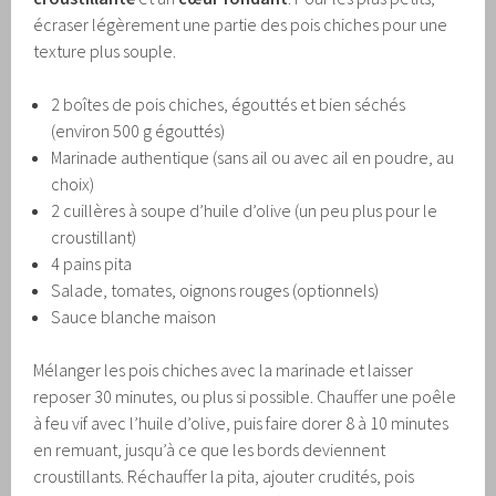
écraser légèrement une partie des pois chiches pour une
texture plus souple.
2 boîtes de pois chiches, égouttés et bien séchés
(environ 500 g égouttés)
Marinade authentique (sans ail ou avec ail en poudre, au
choix)
2 cuillères à soupe d’huile d’olive (un peu plus pour le
croustillant)
4 pains pita
Salade, tomates, oignons rouges (optionnels)
Sauce blanche maison
Mélanger les pois chiches avec la marinade et laisser
reposer 30 minutes, ou plus si possible. Chauffer une poêle
à feu vif avec l’huile d’olive, puis faire dorer 8 à 10 minutes
en remuant, jusqu’à ce que les bords deviennent
croustillants. Réchauffer la pita, ajouter crudités, pois