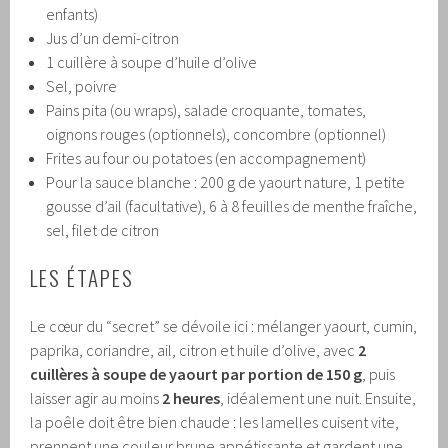
enfants)
Jus d’un demi-citron
1 cuillère à soupe d’huile d’olive
Sel, poivre
Pains pita (ou wraps), salade croquante, tomates,
oignons rouges (optionnels), concombre (optionnel)
Frites au four ou potatoes (en accompagnement)
Pour la sauce blanche : 200 g de yaourt nature, 1 petite
gousse d’ail (facultative), 6 à 8 feuilles de menthe fraîche,
sel, filet de citron
LES ÉTAPES
Le cœur du “secret” se dévoile ici : mélanger yaourt, cumin,
paprika, coriandre, ail, citron et huile d’olive, avec
2
cuillères à soupe de yaourt par portion de 150 g
, puis
laisser agir au moins
2 heures
, idéalement une nuit. Ensuite,
la poêle doit être bien chaude : les lamelles cuisent vite,
prennent une couleur brune appétissante et gardent une