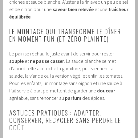
chiches et sauce blanche. Ajuster à la fin avec un peu de sel
et de citron pour une
saveur bien relevée
et une
fraîcheur
équilibrée
.
LE MONTAGE QUI TRANSFORME LE DÎNER
EN MOMENT FUN (ET ZÉRO PLAINTE)
Le pain se réchauffe juste avant de servir pour rester
souple
et
ne pas se casser
. La sauce blanche se met
d’abord : elle accroche la garniture, puis viennent la
salade, la viande ou la version végé, et enfin les tomates.
Pour les enfants, un montage sans oignon et une sauce à
l’ail servie à part permettent de garder une
douceur
agréable, sans renoncer au
parfum
des épices.
ASTUCES PRATIQUES : ADAPTER,
CONSERVER, RECYCLER SANS PERDRE LE
GOÛT