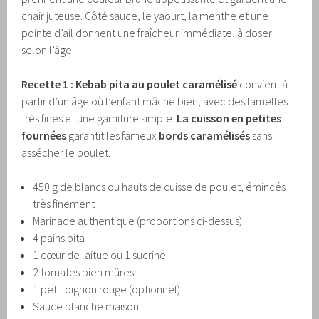
chair juteuse. Côté sauce, le yaourt, la menthe et une
pointe d’ail donnent une fraîcheur immédiate, à doser
selon l’âge.
Recette 1 : Kebab pita au poulet caramélisé
convient à
partir d’un âge où l’enfant mâche bien, avec des lamelles
très fines et une garniture simple.
La cuisson en petites
fournées
garantit les fameux
bords caramélisés
sans
assécher le poulet.
450 g de blancs ou hauts de cuisse de poulet, émincés
très finement
Marinade authentique (proportions ci-dessus)
4 pains pita
1 cœur de laitue ou 1 sucrine
2 tomates bien mûres
1 petit oignon rouge (optionnel)
Sauce blanche maison