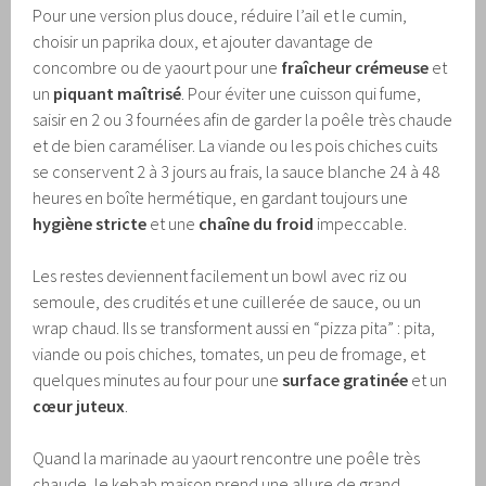
Pour une version plus douce, réduire l’ail et le cumin,
choisir un paprika doux, et ajouter davantage de
concombre ou de yaourt pour une
fraîcheur crémeuse
et
un
piquant maîtrisé
. Pour éviter une cuisson qui fume,
saisir en 2 ou 3 fournées afin de garder la poêle très chaude
et de bien caraméliser. La viande ou les pois chiches cuits
se conservent 2 à 3 jours au frais, la sauce blanche 24 à 48
heures en boîte hermétique, en gardant toujours une
hygiène stricte
et une
chaîne du froid
impeccable.
Les restes deviennent facilement un bowl avec riz ou
semoule, des crudités et une cuillerée de sauce, ou un
wrap chaud. Ils se transforment aussi en “pizza pita” : pita,
viande ou pois chiches, tomates, un peu de fromage, et
quelques minutes au four pour une
surface gratinée
et un
cœur juteux
.
Quand la marinade au yaourt rencontre une poêle très
chaude, le kebab maison prend une allure de grand