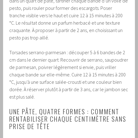
dans un quart de pâte, tartiner chaque bande d’un voile de
pesto, puis rouler pour former des escargots. Poser
tranche visible vers le haut et cuire 12 à 15 minutes à 200
°C. Le résultat donne un parfum herbacé et une texture
craquante. À proposer à partir de 2 ans, en choisissant un
pesto pas trop aillé.
Torsades serrano-parmesan : découper 5 à 6 bandes de 2
cm dans le dernier quart. Recouvrir de serrano, saupoudrer
de parmesan, poivrer légèrement si envie, puis vriller
chaque bande sur elle-même. Cuire 12 à 15 minutes à 200
°C, jusqu’à une surface salée-crousti et une couleur bien
dorée. À réserver plutôt à partir de 3 ans, car le jambon sec
est plus salé.
UNE PÂTE, QUATRE FORMES : COMMENT
RENTABILISER CHAQUE CENTIMÈTRE SANS
PRISE DE TÊTE