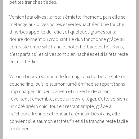
petites tranches tièdes.
Version feta olives : la feta s’émiette finement, puis elle se
mélange aux olives noires et vertes hachées. Une touche
d’herbes apporte du relief, et quelques graines sur la
dorure donnent du croquant. Le duo fonctionne grâce au
contraste entre salé franc et notes herbacées. Dès 3 ans,
c’est parfait si les olives sont bien hachées et si la feta reste
en miettes fines.
Version boursin saumon : le fromage aux herbes s’étale en
couche fine, puis le saumon fumé émincé se répartit sans
trop charger. Un peu d’aneth et un zeste de citron
réveillent l’ensemble, avec un poivre léger. Cette version a
un côté apéro chic, tout en restant simple, grâce à
fraîcheur citronnée et fondant crémeux. Dès 4 ans, elle
convient si le saumon est très fin et si la tranche reste facile
à mâcher.