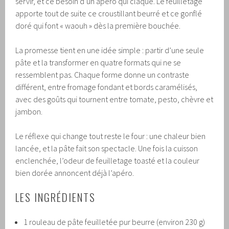
servir, et ce besoin d’un apéro qui claque. Le feuilletage
apporte tout de suite ce croustillant beurré et ce gonflé
doré qui font « waouh » dès la première bouchée.
La promesse tient en une idée simple : partir d’une seule
pâte et la transformer en quatre formats qui ne se
ressemblent pas. Chaque forme donne un contraste
différent, entre fromage fondant et bords caramélisés,
avec des goûts qui tournent entre tomate, pesto, chèvre et
jambon.
Le réflexe qui change tout reste le four : une chaleur bien
lancée, et la pâte fait son spectacle. Une fois la cuisson
enclenchée, l’odeur de feuilletage toasté et la couleur
bien dorée annoncent déjà l’apéro.
LES INGRÉDIENTS
1 rouleau de pâte feuilletée pur beurre (environ 230 g)