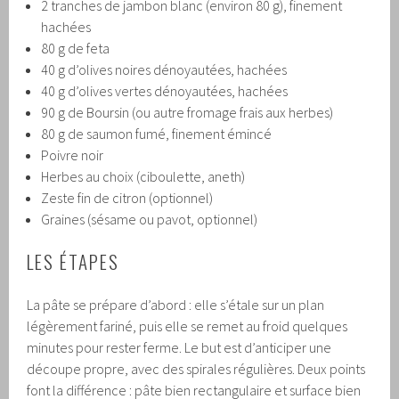
2 tranches de jambon blanc (environ 80 g), finement
hachées
80 g de feta
40 g d’olives noires dénoyautées, hachées
40 g d’olives vertes dénoyautées, hachées
90 g de Boursin (ou autre fromage frais aux herbes)
80 g de saumon fumé, finement émincé
Poivre noir
Herbes au choix (ciboulette, aneth)
Zeste fin de citron (optionnel)
Graines (sésame ou pavot, optionnel)
LES ÉTAPES
La pâte se prépare d’abord : elle s’étale sur un plan
légèrement fariné, puis elle se remet au froid quelques
minutes pour rester ferme. Le but est d’anticiper une
découpe propre, avec des spirales régulières. Deux points
font la différence : pâte bien rectangulaire et surface bien