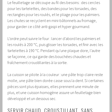
Le feuilletage se découpe au fil des besoins : des cercles
pour les tartelettes, des bandes pour les torsades, des
rectangles pour les roulés, et le pliage pour les palmiers.
Les chutes se recyclent en mini-bâtonnets au fromage,
pour garder ce côté anti-gaspi et hyper gourmand.
L’ordre peut suivre le four : lancer d’abord les palmiers et
les roulés à 200 °C, puis glisser les torsades, et finir avec les
tartelettes à 190 °C. Pendant qu’une plaque dore, l’autre
se façonne, ce qui garde des bouchées chaudes et
fraîchement croustillantes à la sortie.
La cuisson se pilote à la couleur : une pâte trop claire reste
molle, une pâte bien dorée casse sous la dent. Si certaines
pièces sont plus épaisses, elles prennent une minute de
plus, et une cuisson homogène assure un feuilletage bien
développé et un dessous sec.
SERVIR CHAUD, CROUSTILLANT, SANS