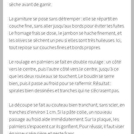
sèche avant de garnir.
La garniture se pose sans détremper : elle se répartit en
couche fine, sans aller jusqu’aux bords pour éviter les fuites.
Le fromage frais se dose, le jambon se hache finement, et
les olives se sèchent un peu si elles sont très huileuses. Ici,
tout repose sur couches fines et bords propres.
Le roulage en palmiers se fait en double roulage : un côté
vers le centre, puis l’autre côté vers le centre, jusqu’à ce
que les deux rouleaux se touchent. Le boudin se serre
bien, puis il passe au froid pour se raffermir. Résultat :
spirales bien dessinées et tranches qui ne s’écrasent pas.
La découpe se fait au couteau bien tranchant, sans scier, en
tranches d’environ 1 cm. Si la pâte colle, un nouveau
passage au froid aide immédiatement. Sur la plaque, les
palmiers s’espacent car ils gonflent. Pour réussir, il faut viser
épaisseur régulière et geste franc.