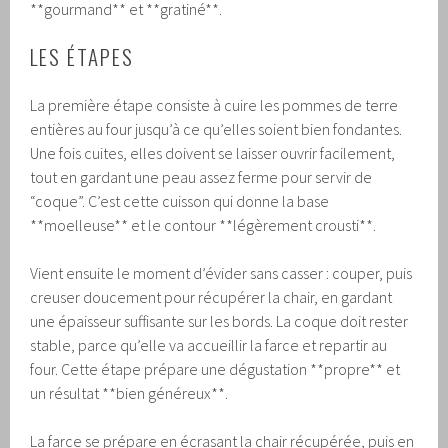
**gourmand** et **gratiné**.
LES ÉTAPES
La première étape consiste à cuire les pommes de terre
entières au four jusqu’à ce qu’elles soient bien fondantes.
Une fois cuites, elles doivent se laisser ouvrir facilement,
tout en gardant une peau assez ferme pour servir de
“coque”. C’est cette cuisson qui donne la base
**moelleuse** et le contour **légèrement crousti**.
Vient ensuite le moment d’évider sans casser : couper, puis
creuser doucement pour récupérer la chair, en gardant
une épaisseur suffisante sur les bords. La coque doit rester
stable, parce qu’elle va accueillir la farce et repartir au
four. Cette étape prépare une dégustation **propre** et
un résultat **bien généreux**.
La farce se prépare en écrasant la chair récupérée, puis en