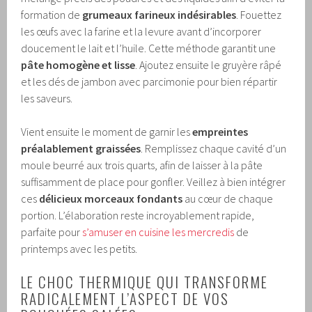
formation de
grumeaux farineux indésirables
. Fouettez
les œufs avec la farine et la levure avant d’incorporer
doucement le lait et l’huile. Cette méthode garantit une
pâte homogène et lisse
. Ajoutez ensuite le gruyère râpé
et les dés de jambon avec parcimonie pour bien répartir
les saveurs.
Vient ensuite le moment de garnir les
empreintes
préalablement graissées
. Remplissez chaque cavité d’un
moule beurré aux trois quarts, afin de laisser à la pâte
suffisamment de place pour gonfler. Veillez à bien intégrer
ces
délicieux morceaux fondants
au cœur de chaque
portion. L’élaboration reste incroyablement rapide,
parfaite pour
s’amuser en cuisine les mercredis
de
printemps avec les petits.
LE CHOC THERMIQUE QUI TRANSFORME
RADICALEMENT L’ASPECT DE VOS