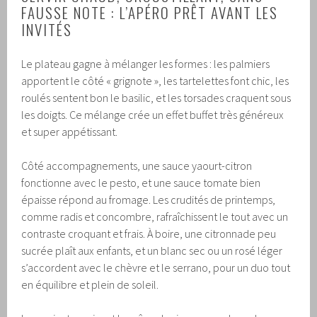
FAUSSE NOTE : L’APÉRO PRÊT AVANT LES
INVITÉS
Le plateau gagne à mélanger les formes : les palmiers
apportent le côté « grignote », les tartelettes font chic, les
roulés sentent bon le basilic, et les torsades craquent sous
les doigts. Ce mélange crée un effet buffet très généreux
et super appétissant.
Côté accompagnements, une sauce yaourt-citron
fonctionne avec le pesto, et une sauce tomate bien
épaisse répond au fromage. Les crudités de printemps,
comme radis et concombre, rafraîchissent le tout avec un
contraste croquant et frais. À boire, une citronnade peu
sucrée plaît aux enfants, et un blanc sec ou un rosé léger
s’accordent avec le chèvre et le serrano, pour un duo tout
en équilibre et plein de soleil.