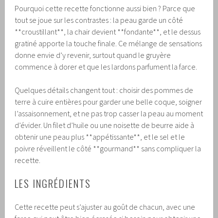
Pourquoi cette recette fonctionne aussi bien ? Parce que
tout se joue sur les contrastes : la peau garde un côté
**croustillant**, la chair devient **fondante**, et le dessus
gratiné apporte la touche finale. Ce mélange de sensations
donne envie d’y revenir, surtout quand le gruyère
commence à dorer et que les lardons parfument la farce.
Quelques détails changent tout : choisir des pommes de
terre à cuire entières pour garder une belle coque, soigner
l’assaisonnement, et ne pas trop casser la peau au moment
d’évider. Un filet d’huile ou une noisette de beurre aide à
obtenir une peau plus **appétissante**, et le sel et le
poivre réveillent le côté **gourmand** sans compliquer la
recette.
LES INGRÉDIENTS
Cette recette peut s’ajuster au goût de chacun, avec une