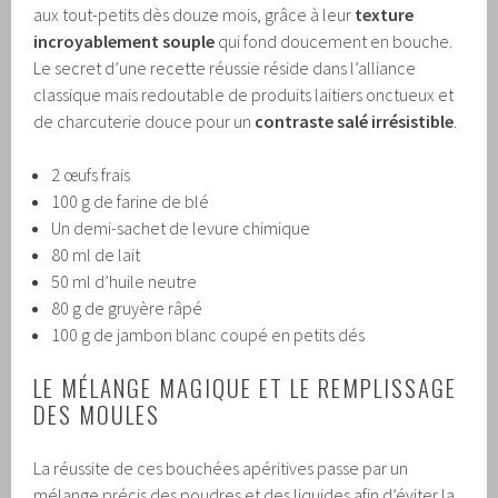
aux tout-petits dès douze mois, grâce à leur
texture
incroyablement souple
qui fond doucement en bouche.
Le secret d’une recette réussie réside dans l’alliance
classique mais redoutable de produits laitiers onctueux et
de charcuterie douce pour un
contraste salé irrésistible
.
2 œufs frais
100 g de farine de blé
Un demi-sachet de levure chimique
80 ml de lait
50 ml d’huile neutre
80 g de gruyère râpé
100 g de jambon blanc coupé en petits dés
LE MÉLANGE MAGIQUE ET LE REMPLISSAGE
DES MOULES
La réussite de ces bouchées apéritives passe par un
mélange précis des poudres et des liquides afin d’éviter la