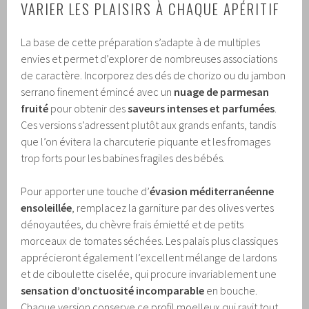
VARIER LES PLAISIRS À CHAQUE APÉRITIF
La base de cette préparation s’adapte à de multiples
envies et permet d’explorer de nombreuses associations
de caractère. Incorporez des dés de chorizo ou du jambon
serrano finement émincé avec un
nuage de parmesan
fruité
pour obtenir des
saveurs intenses et parfumées
.
Ces versions s’adressent plutôt aux grands enfants, tandis
que l’on évitera la charcuterie piquante et les fromages
trop forts pour les babines fragiles des bébés.
Pour apporter une touche d’
évasion méditerranéenne
ensoleillée
, remplacez la garniture par des olives vertes
dénoyautées, du chèvre frais émietté et de petits
morceaux de tomates séchées. Les palais plus classiques
apprécieront également l’excellent mélange de lardons
et de ciboulette ciselée, qui procure invariablement une
sensation d’onctuosité incomparable
en bouche.
Chaque version conserve ce profil moelleux qui ravit tout