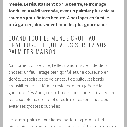
menée. Le résultat sent bon le beurre, le fromage
fondu et la Méditerranée, avec un palmier plus chic au
saumon pour finir en beauté. À partager en famille…
ou à garder jalousement pour les plus gourmands.
QUAND TOUT LE MONDE CROIT AU
TRAITEUR… ET QUE VOUS SORTEZ VOS
PALMIERS MAISON
Au moment du service, l’effet « waouh » vient de deux
choses : un feuilletage bien gonflé et une couleur bien
dorée. Les spirales se voient tout de suite, les bords
croustillent, et l’intérieur reste moelleux grâce à la
garniture. Dès 2 ans, ces palmiers conviennent si la texture
reste souple au centre et si les tranches sont fines pour
éviter les grosses bouchées.
Le format palmier fonctionne partout : apéro, buffet,
pique-nique du week-end, ou goûter salé. Il se mange sans