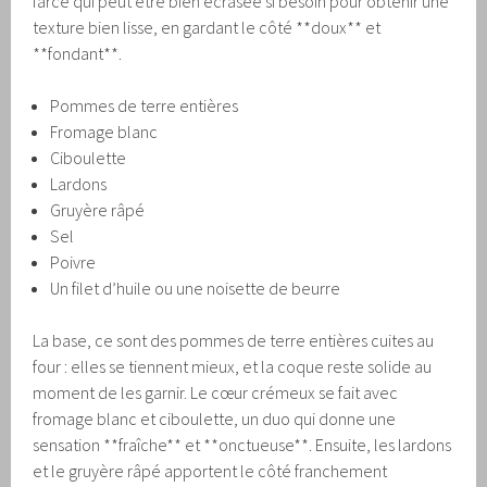
farce qui peut être bien écrasée si besoin pour obtenir une
texture bien lisse, en gardant le côté **doux** et
**fondant**.
Pommes de terre entières
Fromage blanc
Ciboulette
Lardons
Gruyère râpé
Sel
Poivre
Un filet d’huile ou une noisette de beurre
La base, ce sont des pommes de terre entières cuites au
four : elles se tiennent mieux, et la coque reste solide au
moment de les garnir. Le cœur crémeux se fait avec
fromage blanc et ciboulette, un duo qui donne une
sensation **fraîche** et **onctueuse**. Ensuite, les lardons
et le gruyère râpé apportent le côté franchement