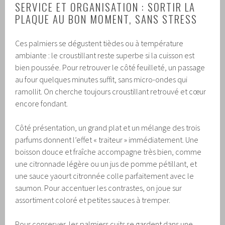
SERVICE ET ORGANISATION : SORTIR LA
PLAQUE AU BON MOMENT, SANS STRESS
Ces palmiers se dégustent tièdes ou à température
ambiante : le croustillant reste superbe si la cuisson est
bien poussée. Pour retrouver le côté feuilleté, un passage
au four quelques minutes suffit, sans micro-ondes qui
ramollit. On cherche toujours croustillant retrouvé et cœur
encore fondant.
Côté présentation, un grand plat et un mélange des trois
parfums donnent l’effet « traiteur » immédiatement. Une
boisson douce et fraîche accompagne très bien, comme
une citronnade légère ou un jus de pomme pétillant, et
une sauce yaourt citronnée colle parfaitement avec le
saumon. Pour accentuer les contrastes, on joue sur
assortiment coloré et petites sauces à tremper.
Pour conserver, les palmiers cuits se gardent dans une