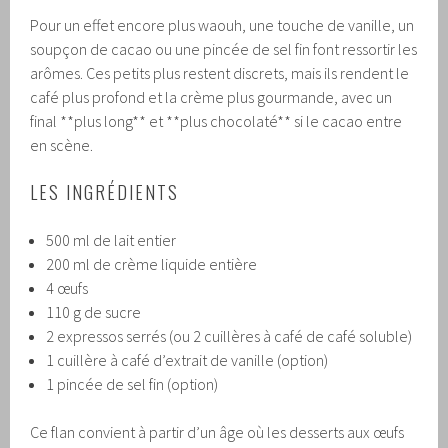
Pour un effet encore plus waouh, une touche de vanille, un
soupçon de cacao ou une pincée de sel fin font ressortir les
arômes. Ces petits plus restent discrets, mais ils rendent le
café plus profond et la crème plus gourmande, avec un
final **plus long** et **plus chocolaté** si le cacao entre
en scène.
LES INGRÉDIENTS
500 ml de lait entier
200 ml de crème liquide entière
4 œufs
110 g de sucre
2 expressos serrés (ou 2 cuillères à café de café soluble)
1 cuillère à café d’extrait de vanille (option)
1 pincée de sel fin (option)
Ce flan convient à partir d’un âge où les desserts aux œufs