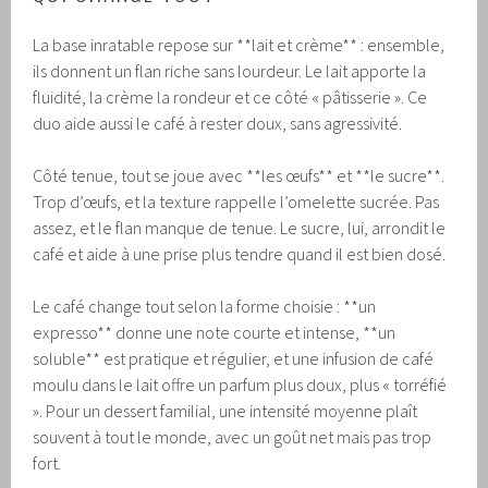
La base inratable repose sur **lait et crème** : ensemble,
ils donnent un flan riche sans lourdeur. Le lait apporte la
fluidité, la crème la rondeur et ce côté « pâtisserie ». Ce
duo aide aussi le café à rester doux, sans agressivité.
Côté tenue, tout se joue avec **les œufs** et **le sucre**.
Trop d’œufs, et la texture rappelle l’omelette sucrée. Pas
assez, et le flan manque de tenue. Le sucre, lui, arrondit le
café et aide à une prise plus tendre quand il est bien dosé.
Le café change tout selon la forme choisie : **un
expresso** donne une note courte et intense, **un
soluble** est pratique et régulier, et une infusion de café
moulu dans le lait offre un parfum plus doux, plus « torréfié
». Pour un dessert familial, une intensité moyenne plaît
souvent à tout le monde, avec un goût net mais pas trop
fort.