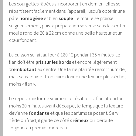
Les courgettes râpées s’incorporent en dernier : elles se
répartissent facilement dans l’appareil, jusqu’à obtenir une
pâte
homogène
et bien
souple
. Le moule se graisse
soigneusement, puis la préparation se verse sans tasser. Un
moule rond de 20 à 22 cm donne une belle hauteur et un
cœur fondant.
La cuisson se fait au four à 180 °C pendant 35 minutes. Le
flan doit être
pris sur les bords
et encore légèrement
tremblotant
au centre. Une lame plantée ressort humide,
mais sans liquide. Trop cuire donne une texture plus sèche,
moins « flan ».
Le repos transforme vraiment le résultat : le flan attend au
moins 20 minutes avant découpe, le temps que la texture
devienne
fondante
et que les parfums se posent. Servi
tiède ou froid, il garde ce côté
crémeux
qui déroute
toujours au premier morceau.