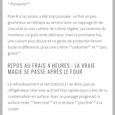
**fondante**.
Plan B si la cuisson a été trop poussée : un flan un peu
grumeleux se rattrape au service avec un nappage fin de
chocolat ou une cuillère de crème légère, qui redonne du
moelleux. Le goût reste délicieux, mais la prochaine fois,
une cuisson plus douce et ce geste de protection feront
toute la différence, pour une crème **uniforme** et **sans
grains**.
REPOS AU FRAIS 4 HEURES : LA VRAIE
MAGIE SE PASSE APRÈS LE FOUR
Le refroidissement se fait d’abord à l’air libre, puis au
réfrigérateur. Une mise au froid trop rapide peut créer de la
condensation en surface. Avec un passage progressif, la
surface reste **bien lisse** et la texture **plus fine** à la
coupe.