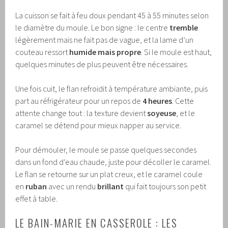
La cuisson se fait à feu doux pendant 45 à 55 minutes selon
le diamètre du moule. Le bon signe : le centre
tremble
légèrement mais ne fait pas de vague, et la lame d’un
couteau ressort
humide mais propre
. Si le moule est haut,
quelques minutes de plus peuvent être nécessaires.
Une fois cuit, le flan refroidit à température ambiante, puis
part au réfrigérateur pour un repos de
4 heures
. Cette
attente change tout : la texture devient
soyeuse
, et le
caramel se détend pour mieux napper au service.
Pour démouler, le moule se passe quelques secondes
dans un fond d’eau chaude, juste pour décoller le caramel.
Le flan se retourne sur un plat creux, et le caramel coule
en
ruban
avec un rendu
brillant
qui fait toujours son petit
effet à table.
LE BAIN-MARIE EN CASSEROLE : LES