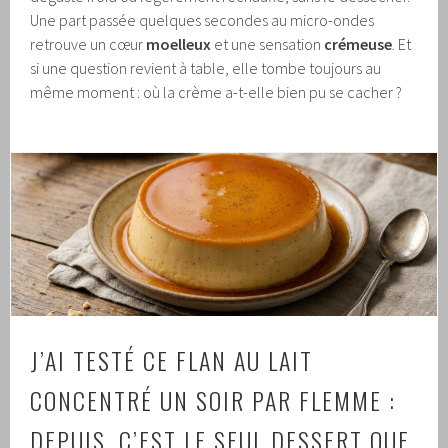
Une part passée quelques secondes au micro-ondes
retrouve un cœur
moelleux
et une sensation
crémeuse
. Et
si une question revient à table, elle tombe toujours au
même moment : où la crème a-t-elle bien pu se cacher ?
J’AI TESTÉ CE FLAN AU LAIT
CONCENTRÉ UN SOIR PAR FLEMME :
DEPUIS, C’EST LE SEUL DESSERT QUE