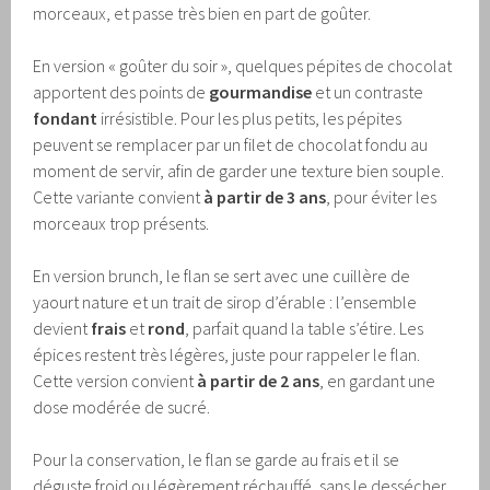
morceaux, et passe très bien en part de goûter.
En version « goûter du soir », quelques pépites de chocolat
apportent des points de
gourmandise
et un contraste
fondant
irrésistible. Pour les plus petits, les pépites
peuvent se remplacer par un filet de chocolat fondu au
moment de servir, afin de garder une texture bien souple.
Cette variante convient
à partir de 3 ans
, pour éviter les
morceaux trop présents.
En version brunch, le flan se sert avec une cuillère de
yaourt nature et un trait de sirop d’érable : l’ensemble
devient
frais
et
rond
, parfait quand la table s’étire. Les
épices restent très légères, juste pour rappeler le flan.
Cette version convient
à partir de 2 ans
, en gardant une
dose modérée de sucré.
Pour la conservation, le flan se garde au frais et il se
déguste froid ou légèrement réchauffé, sans le dessécher.