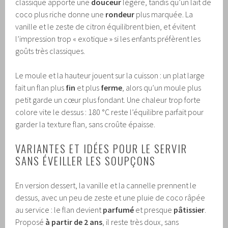
classique apporte une
douceur
légère, tandis qu’un lait de
coco plus riche donne une
rondeur
plus marquée. La
vanille et le zeste de citron équilibrent bien, et évitent
l’impression trop « exotique » si les enfants préfèrent les
goûts très classiques.
Le moule et la hauteur jouent sur la cuisson : un plat large
fait un flan plus
fin
et plus
ferme
, alors qu’un moule plus
petit garde un cœur plus fondant. Une chaleur trop forte
colore vite le dessus : 180 °C reste l’équilibre parfait pour
garder la texture flan, sans croûte épaisse.
VARIANTES ET IDÉES POUR LE SERVIR
SANS ÉVEILLER LES SOUPÇONS
En version dessert, la vanille et la cannelle prennent le
dessus, avec un peu de zeste et une pluie de coco râpée
au service : le flan devient
parfumé
et presque
pâtissier
.
Proposé
à partir de 2 ans
, il reste très doux, sans