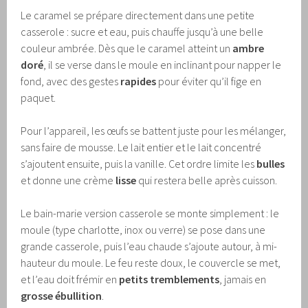
Le caramel se prépare directement dans une petite
casserole : sucre et eau, puis chauffe jusqu’à une belle
couleur ambrée. Dès que le caramel atteint un
ambre
doré
, il se verse dans le moule en inclinant pour napper le
fond, avec des gestes
rapides
pour éviter qu’il fige en
paquet.
Pour l’appareil, les œufs se battent juste pour les mélanger,
sans faire de mousse. Le lait entier et le lait concentré
s’ajoutent ensuite, puis la vanille. Cet ordre limite les
bulles
et donne une crème
lisse
qui restera belle après cuisson.
Le bain-marie version casserole se monte simplement : le
moule (type charlotte, inox ou verre) se pose dans une
grande casserole, puis l’eau chaude s’ajoute autour, à mi-
hauteur du moule. Le feu reste doux, le couvercle se met,
et l’eau doit frémir en
petits tremblements
, jamais en
grosse ébullition
.