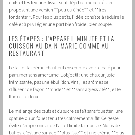
cuits et les textures lisses sont déjà bien acceptés, en
proposant une version **peu caféinée** et **très
fondante**. Pour les plus petits, l’idée consiste à réduire le
café et à privilégier une part bien froide, bien souple.
LES ÉTAPES : L’APPAREIL MINUTE ET LA
CUISSON AU BAIN-MARIE COMME AU
RESTAURANT
Le lait et la crème chauffent ensemble avec le café pour
parfumer sans amertume. L’objectif : une chaleur juste
frémissante, pas une ébullition. Ainsi, les arômes se
diffusent de façon **ronde** et **sans agressivité**, et le
flan reste doux.
Le mélange des œufs et du sucre se fait sans fouetter : une
spatule ou un fouet tenu très calmement suffit. Ce geste
évite d’emprisonner de l’air et limite la mousse. Moins de
bulles, c’est une surface **plus lisse** et une crème **plus