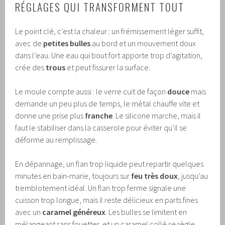
RÉGLAGES QUI TRANSFORMENT TOUT
Le point clé, c’est la chaleur : un frémissement léger suffit,
avec de
petites bulles
au bord et un mouvement doux
dans l’eau. Une eau qui bout fort apporte trop d’agitation,
crée des
trous
et peut fissurer la surface.
Le moule compte aussi : le verre cuit de façon
douce
mais
demande un peu plus de temps, le métal chauffe vite et
donne une prise plus
franche
. Le silicone marche, mais il
faut le stabiliser dans la casserole pour éviter qu’il se
déforme au remplissage.
En dépannage, un flan trop liquide peut repartir quelques
minutes en bain-marie, toujours sur
feu très doux
, jusqu’au
tremblotement idéal. Un flan trop ferme signale une
cuisson trop longue, mais il reste délicieux en parts fines
avec un
caramel généreux
. Les bulles se limitent en
mélangeant sans fouetter, et un caramel collé se règle