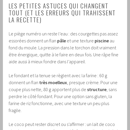
LES PETITES ASTUCES QUI CHANGENT
TOUT (ET LES ERREURS QUI TRAHISSENT
LA RECETTE)
Le piège numéro un reste l’eau : des courgettes pas assez
essorées donnent un flan
pâle
et une texture
piscine
au
fond du moule. La pression dans le torchon doit vraiment
être énergique, quitte à le faire en deux fois. Une râpe fine
aide aussi à mieux fondre dans l’appareil.
Le fondant et la tenue se règlent avec la farine : 60 g
donnent un flan
très moelleux
, presque crème. Pour une
coupe plus nette, 80 g apportent plus de
structure
, sans
perdre le côté fondant. Pour une option sans gluten, la
farine de riz fonctionne, avec une texture un peu plus
fragile.
Le coco peut rester discret ou s’affirmer : un lait de coco