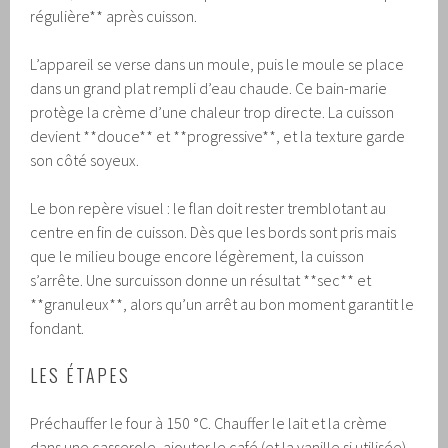
régulière** après cuisson.
L’appareil se verse dans un moule, puis le moule se place
dans un grand plat rempli d’eau chaude. Ce bain-marie
protège la crème d’une chaleur trop directe. La cuisson
devient **douce** et **progressive**, et la texture garde
son côté soyeux.
Le bon repère visuel : le flan doit rester tremblotant au
centre en fin de cuisson. Dès que les bords sont pris mais
que le milieu bouge encore légèrement, la cuisson
s’arrête. Une surcuisson donne un résultat **sec** et
**granuleux**, alors qu’un arrêt au bon moment garantit le
fondant.
LES ÉTAPES
Préchauffer le four à 150 °C. Chauffer le lait et la crème
dans une casserole, ajouter le café (et la vanille si utilisée)