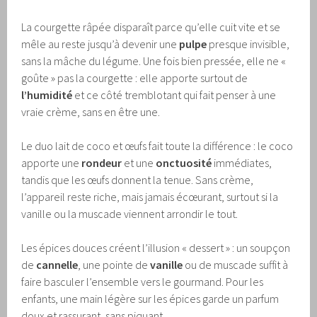
La courgette râpée disparaît parce qu’elle cuit vite et se
mêle au reste jusqu’à devenir une
pulpe
presque invisible,
sans la mâche du légume. Une fois bien pressée, elle ne «
goûte » pas la courgette : elle apporte surtout de
l’humidité
et ce côté tremblotant qui fait penser à une
vraie crème, sans en être une.
Le duo lait de coco et œufs fait toute la différence : le coco
apporte une
rondeur
et une
onctuosité
immédiates,
tandis que les œufs donnent la tenue. Sans crème,
l’appareil reste riche, mais jamais écœurant, surtout si la
vanille ou la muscade viennent arrondir le tout.
Les épices douces créent l’illusion « dessert » : un soupçon
de
cannelle
, une pointe de
vanille
ou de muscade suffit à
faire basculer l’ensemble vers le gourmand. Pour les
enfants, une main légère sur les épices garde un parfum
doux et rassurant, sans piquant.