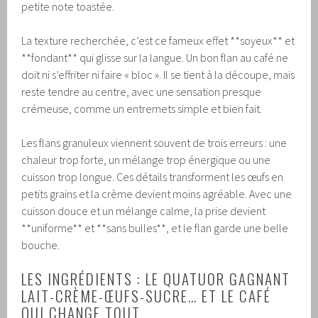
petite note toastée.
La texture recherchée, c’est ce fameux effet **soyeux** et
**fondant** qui glisse sur la langue. Un bon flan au café ne
doit ni s’effriter ni faire « bloc ». Il se tient à la découpe, mais
reste tendre au centre, avec une sensation presque
crémeuse, comme un entremets simple et bien fait.
Les flans granuleux viennent souvent de trois erreurs : une
chaleur trop forte, un mélange trop énergique ou une
cuisson trop longue. Ces détails transforment les œufs en
petits grains et la crème devient moins agréable. Avec une
cuisson douce et un mélange calme, la prise devient
**uniforme** et **sans bulles**, et le flan garde une belle
bouche.
LES INGRÉDIENTS : LE QUATUOR GAGNANT
LAIT-CRÈME-ŒUFS-SUCRE… ET LE CAFÉ
QUI CHANGE TOUT