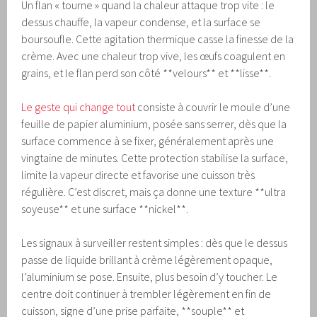
Un flan « tourne » quand la chaleur attaque trop vite : le
dessus chauffe, la vapeur condense, et la surface se
boursoufle. Cette agitation thermique casse la finesse de la
crème. Avec une chaleur trop vive, les œufs coagulent en
grains, et le flan perd son côté **velours** et **lisse**.
Le geste qui change tout
consiste à couvrir le moule d’une
feuille de papier aluminium, posée sans serrer, dès que la
surface commence à se fixer, généralement après une
vingtaine de minutes. Cette protection stabilise la surface,
limite la vapeur directe et favorise une cuisson très
régulière. C’est discret, mais ça donne une texture **ultra
soyeuse** et une surface **nickel**.
Les signaux à surveiller restent simples : dès que le dessus
passe de liquide brillant à crème légèrement opaque,
l’aluminium se pose. Ensuite, plus besoin d’y toucher. Le
centre doit continuer à trembler légèrement en fin de
cuisson, signe d’une prise parfaite, **souple** et