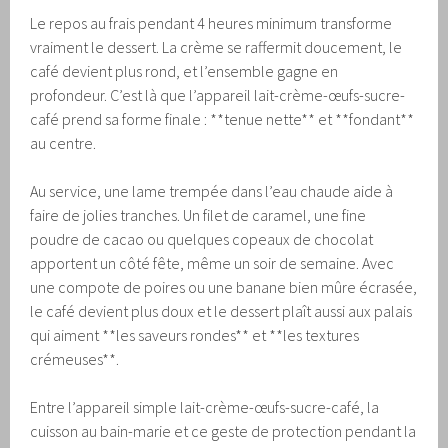
Le repos au frais pendant 4 heures minimum transforme
vraiment le dessert. La crème se raffermit doucement, le
café devient plus rond, et l’ensemble gagne en
profondeur. C’est là que l’appareil lait-crème-œufs-sucre-
café prend sa forme finale : **tenue nette** et **fondant**
au centre.
Au service, une lame trempée dans l’eau chaude aide à
faire de jolies tranches. Un filet de caramel, une fine
poudre de cacao ou quelques copeaux de chocolat
apportent un côté fête, même un soir de semaine. Avec
une compote de poires ou une banane bien mûre écrasée,
le café devient plus doux et le dessert plaît aussi aux palais
qui aiment **les saveurs rondes** et **les textures
crémeuses**.
Entre l’appareil simple lait-crème-œufs-sucre-café, la
cuisson au bain-marie et ce geste de protection pendant la