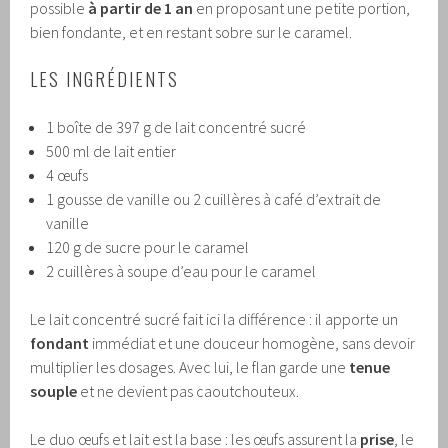
possible
à partir de 1 an
en proposant une petite portion,
bien fondante, et en restant sobre sur le caramel.
LES INGRÉDIENTS
1 boîte de 397 g de lait concentré sucré
500 ml de lait entier
4 œufs
1 gousse de vanille ou 2 cuillères à café d’extrait de
vanille
120 g de sucre pour le caramel
2 cuillères à soupe d’eau pour le caramel
Le lait concentré sucré fait ici la différence : il apporte un
fondant
immédiat et une douceur homogène, sans devoir
multiplier les dosages. Avec lui, le flan garde une
tenue
souple
et ne devient pas caoutchouteux.
Le duo œufs et lait est la base : les œufs assurent la
prise
, le