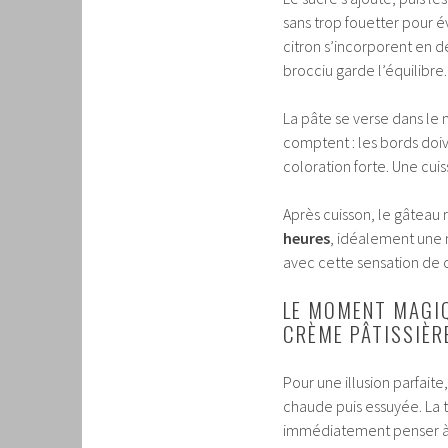
sans trop fouetter pour év
citron s’incorporent en d
brocciu garde l’équilibre.
La pâte se verse dans le 
comptent : les bords doi
coloration forte. Une cui
Après cuisson, le gâteau 
heures
, idéalement une n
avec cette sensation de c
LE MOMENT MAGIQU
CRÈME PÂTISSIÈR
Pour une illusion parfait
chaude puis essuyée. La 
immédiatement penser à un