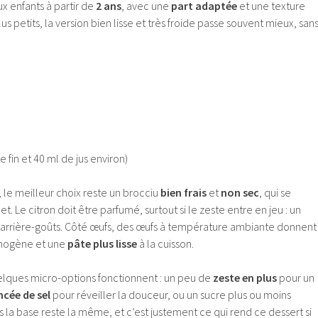
x enfants à partir de
2 ans
, avec une
part adaptée
et une texture
us petits, la version bien lisse et très froide passe souvent mieux, san
te fin et 40 ml de jus environ)
 le meilleur choix reste un brocciu
bien frais
et
non sec
, qui se
. Le citron doit être parfumé, surtout si le zeste entre en jeu : un
es arrière-goûts. Côté œufs, des œufs à température ambiante donnent
omogène et une
pâte plus lisse
à la cuisson.
uelques micro-options fonctionnent : un peu de
zeste en plus
pour un
ncée de sel
pour réveiller la douceur, ou un sucre plus ou moins
s la base reste la même, et c’est justement ce qui rend ce dessert si