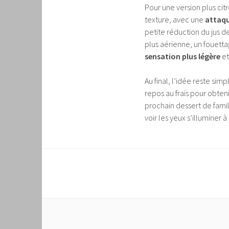
Pour une version plus cit
texture, avec une
attaqu
petite réduction du jus de
plus aérienne, un fouett
sensation plus légère
et
Au final, l’idée reste simp
repos au frais pour obteni
prochain dessert de famill
voir les yeux s’illuminer à