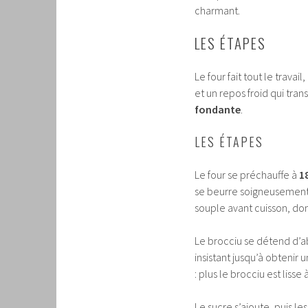
charmant.
LES ÉTAPES
Le four fait tout le trava
et un repos froid qui tra
fondante
.
LES ÉTAPES
Le four se préchauffe à
1
se beurre soigneusemen
souple avant cuisson, do
Le brocciu se détend d’ab
insistant jusqu’à obtenir 
: plus le brocciu est lisse
Le sucre s’ajoute, puis l