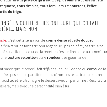
t quatre, tous simples, tous familiers. Et pourtant, l’effet
rtie du frigo.
ONGÉ LA CUILLÈRE, ILS ONT JURÉ QUE C’ÉTAIT
SIÈRE… MAIS NON
onde
, c’est cette sensation de
crème dense
et cette
douceur
s éclairs ou les tartes de boulangerie. Ici, pas de pâte, pas de lait à
ne à surveiller. Le cœur de la recette, c’est un flan corse au brocciu, u
e une
texture veloutée
et une
rondeur
très gourmande.
ent parce que le brocciu fait déjà beaucoup : il donne du
corps
, de la
ctée qui se marie parfaitement au citron. Les œufs structurent sans
 l’acidité, et le citron signe le dessert avec un parfum net. Résultat : u
ssière, mais avec une personnalité bien à lui.