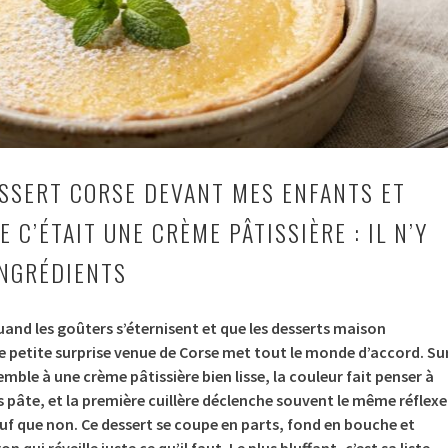
DESSERT CORSE DEVANT MES ENFANTS ET
E C’ÉTAIT UNE CRÈME PÂTISSIÈRE : IL N’Y
INGRÉDIENTS
quand les goûters s’éternisent et que les desserts maison
e petite surprise venue de Corse met tout le monde d’accord. Su
semble à une crème pâtissière bien lisse, la couleur fait penser à
s pâte, et la première cuillère déclenche souvent le même réflexe 
Sauf que non. Ce dessert se coupe en parts, fond en bouche et
 qui réveille juste ce qu’il faut. Le plus bluffant, c’est sa liste