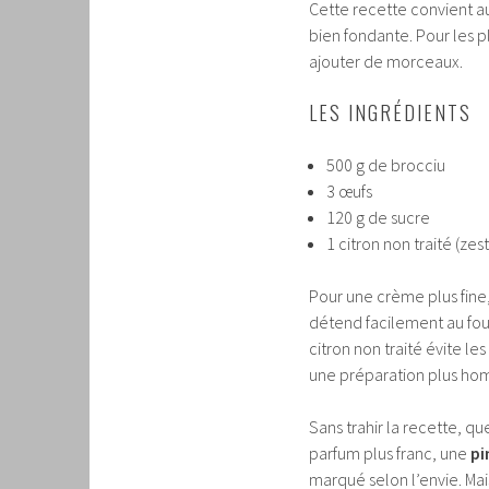
Cette recette convient au
bien fondante. Pour les pl
ajouter de morceaux.
LES INGRÉDIENTS
500 g de brocciu
3 œufs
120 g de sucre
1 citron non traité (zes
Pour une crème plus fine,
détend facilement au fouet
citron non traité évite l
une préparation plus h
Sans trahir la recette, q
parfum plus franc, une
pi
marqué selon l’envie. Mai