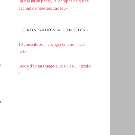
j’ai osé lui en parler, j’ai compris ce qui se
cachait derrière ses cadeaux
NOS GUIDES & CONSEILS
10 conseils pour voyager en avion avec
bébé
n
Guide d’achat !
Siège-auto i-Size… Kézako
?
n