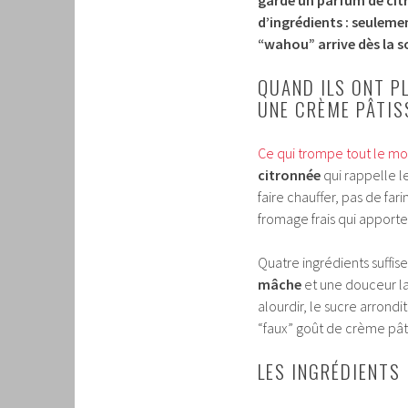
d’ingrédients : seulemen
“wahou” arrive dès la so
QUAND ILS ONT PL
UNE CRÈME PÂTIS
Ce qui trompe tout le m
citronnée
qui rappelle le
faire chauffer, pas de fari
fromage frais qui apport
Quatre ingrédients suffis
mâche
et une douceur la
alourdir, le sucre arrondit
“faux” goût de crème pâti
LES INGRÉDIENTS