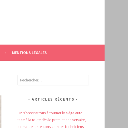
E
MENTIONS LÉGALES
Rechercher :
ARTICLES RÉCENTS
On s’obstine tous à tourner le siège auto
face à la route dès le premier anniversaire,
alors que cette consigne des techniciens