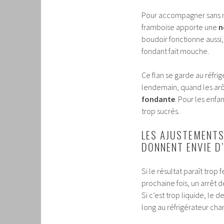
Pour accompagner sans ma
framboise apporte une
n
boudoir fonctionne aussi,
fondant fait mouche.
Ce flan se garde au réfri
lendemain, quand les arô
fondante
. Pour les enfa
trop sucrés.
LES AJUSTEMENTS
DONNENT ENVIE D
Si le résultat paraît trop
prochaine fois, un arrêt 
Si c’est trop liquide, le 
long au réfrigérateur cha