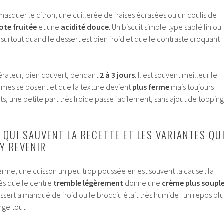
squer le citron, une cuillerée de fraises écrasées ou un coulis de
ote fruitée
et une
acidité douce
. Un biscuit simple type sablé fin ou
 surtout quand le dessert est bien froid et que le contraste croquant
gérateur, bien couvert, pendant
2 à 3 jours
. Il est souvent meilleur le
mes se posent et que la texture devient
plus ferme
mais toujours
nts, une petite part très froide passe facilement, sans ajout de topping
 QUI SAUVENT LA RECETTE ET LES VARIANTES QU
’Y REVENIR
 ferme, une cuisson un peu trop poussée en est souvent la cause : la
dès que le centre
tremble légèrement
donne une
crème plus soupl
dessert a manqué de froid ou le brocciu était très humide : un repos plu
nge tout.