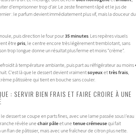
iter d’emprisonner trop d’air. Le zeste finement râpé et le jus de
ernier : le parfum devient immédiatement plus vif, mais la douceur du
moule, puis direction le four pour
35 minutes
. Les repères visuels
vent être
pris
, le centre encore très légèrement tremblotant, sans
sson trop longue donne un résultat plus ferme et moins “crème”.
refroidit à température ambiante, puis part au réfrigérateur au moins
uit. C’est là que le dessert devient vraiment
soyeux
et
très frais
,
rème pâtissière qui tient en bouche sans couler.
E : SERVIR BIEN FRAIS ET FAIRE CROIRE À UNE
E
e, le dessert se coupe en parts fines, avec une lame passée sous l’eau
tranche révèle une
chair pâle
et une
tenue crémeuse
qui fait
 flan de pâtissier, mais avec une fraîcheur de citron plus nette.