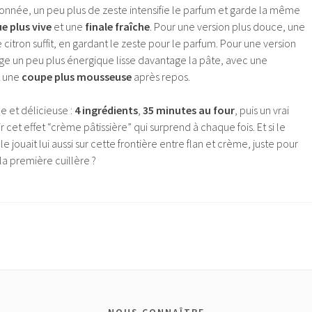
ronnée, un peu plus de zeste intensifie le parfum et garde la même
e plus vive
et une
finale fraîche
. Pour une version plus douce, une
 citron suffit, en gardant le zeste pour le parfum. Pour une version
age un peu plus énergique lisse davantage la pâte, avec une
 une
coupe plus mousseuse
après repos.
le et délicieuse :
4 ingrédients
,
35 minutes au four
, puis un vrai
r cet effet “crème pâtissière” qui surprend à chaque fois. Et si le
e jouait lui aussi sur cette frontière entre flan et crème, juste pour
 la première cuillère ?
NOUS CONNAÎTRE