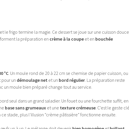
il, et le frigo termine la magie. Ce dessert se joue sur une cuisson douce
nsforment la préparation en
crème à la coupe
et en
bouchée
80 °C
. Un moule rond de 20 à 22 cm se chemise de papier cuisson, ou
t pour un
démoulage net
et un
bord régulier
. La préparation reste
nc un moule bien préparé change tout au service.
ord seul dans un grand saladier. Un fouet ou une fourchette suffit, en
une
base sans grumeaux
et une
texture crémeuse
. C’est le geste cl
 à ce stade, plus l’illusion “crème pâtissière” fonctionne ensuite.
es œufs un à un. Le mélange doit devenir
bien homogène
et
brillant
,