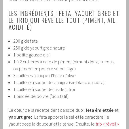
LES INGRÉDIENTS : FETA, YAOURT GREC ET
LE TRIO QUI RÉVEILLE TOUT (PIMENT, AIL,
ACIDITÉ)
200 g de feta
250 g de yaourt grec nature
1 petite gousse d’ail
1 à 2 cuillères à café de piment (piment doux, flocons,
ou piment en poudre selon l’âge)
3 cuillères à soupe d’huile d’olive
1 cuillère à soupe de vinaigre (vin blanc ou cidre)
1 cuillère à soupe de jus de citron
1 pincée de poivre (facultatif)
Le cœur de la recette tient dans ce duo :
feta émiettée
et
yaourt grec
. La feta apporte le sel et le caractère, le
yaourt pose la douceur et la tenue. Ensuite, le
trio « réveil »