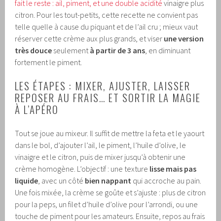
fait le reste : ail, piment, et une double acidité
vinaigre plus
citron. Pour les tout-petits, cette recette ne convient pas
telle quelle à cause du piquant et de l’ail cru ; mieux vaut
réserver cette crème aux plus grands, et viser
une version
très douce
seulement
à partir de 3 ans
, en diminuant
fortement le piment.
LES ÉTAPES : MIXER, AJUSTER, LAISSER
REPOSER AU FRAIS… ET SORTIR LA MAGIE
À L’APÉRO
Tout se joue au mixeur. Il suffit de mettre la feta et le yaourt
dans le bol, d’ajouter l’ail, le piment, l’huile d’olive, le
vinaigre et le citron, puis de mixer jusqu’à obtenir une
crème homogène. L’objectif : une texture
lisse mais pas
liquide
, avec un côté
bien nappant
qui accroche au pain.
Une fois mixée, la crème se goûte et s’ajuste : plus de citron
pour la peps, un filet d’huile d’olive pour l’arrondi, ou une
touche de piment pour les amateurs. Ensuite, repos au frais