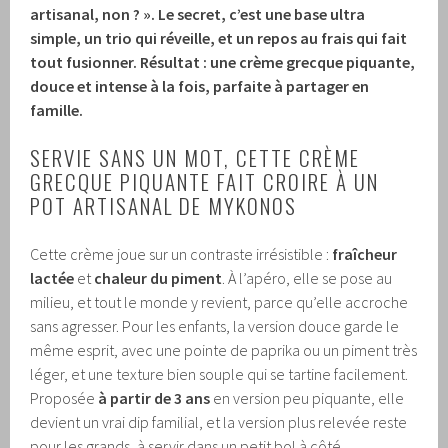
artisanal, non ? ». Le secret, c’est une base ultra
simple, un trio qui réveille, et un repos au frais qui fait
tout fusionner. Résultat : une crème grecque piquante,
douce et intense à la fois, parfaite à partager en
famille.
SERVIE SANS UN MOT, CETTE CRÈME
GRECQUE PIQUANTE FAIT CROIRE À UN
POT ARTISANAL DE MYKONOS
Cette crème joue sur un contraste irrésistible :
fraîcheur
lactée
et
chaleur du piment
. À l’apéro, elle se pose au
milieu, et tout le monde y revient, parce qu’elle accroche
sans agresser. Pour les enfants, la version douce garde le
même esprit, avec une pointe de paprika ou un piment très
léger, et une texture bien souple qui se tartine facilement.
Proposée
à partir de 3 ans
en version peu piquante, elle
devient un vrai dip familial, et la version plus relevée reste
pour les grands, à servir dans un petit bol à côté.