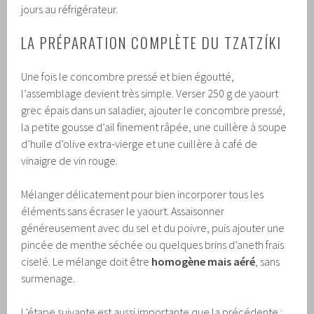
jours au réfrigérateur.
LA PRÉPARATION COMPLÈTE DU TZATZÍKI
Une fois le concombre pressé et bien égoutté,
l’assemblage devient très simple. Verser 250 g de yaourt
grec épais dans un saladier, ajouter le concombre pressé,
la petite gousse d’ail finement râpée, une cuillère à soupe
d’huile d’olive extra-vierge et une cuillère à café de
vinaigre de vin rouge.
Mélanger délicatement pour bien incorporer tous les
éléments sans écraser le yaourt. Assaisonner
généreusement avec du sel et du poivre, puis ajouter une
pincée de menthe séchée ou quelques brins d’aneth frais
ciselé. Le mélange doit être
homogène mais aéré
, sans
surmenage.
L’étape suivante est aussi importante que la précédente :