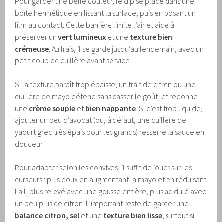
Pour garder une belle couleur, le dip se place dans une
boîte hermétique en lissant la surface, puis en posant un
film au contact. Cette barrière limite l’air et aide à
préserver un
vert lumineux
et une
texture bien
crémeuse
. Au frais, il se garde jusqu’au lendemain, avec un
petit coup de cuillère avant service.
Si la texture paraît trop épaisse, un trait de citron ou une
cuillère de mayo détend sans casser le goût, et redonne
une
crème souple
et
bien nappante
. Si c’est trop liquide,
ajouter un peu d’avocat (ou, à défaut, une cuillère de
yaourt grec très épais pour les grands) resserre la sauce en
douceur.
Pour adapter selon les convives, il suffit de jouer sur les
curseurs : plus doux en augmentant la mayo et en réduisant
l’ail, plus relevé avec une gousse entière, plus acidulé avec
un peu plus de citron. L’important reste de garder une
balance citron, sel
et une
texture bien lisse
, surtout si