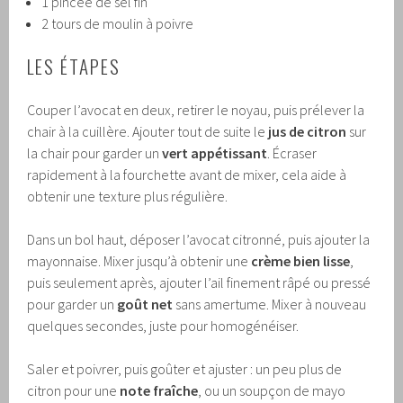
1 pincée de sel fin
2 tours de moulin à poivre
LES ÉTAPES
Couper l’avocat en deux, retirer le noyau, puis prélever la
chair à la cuillère. Ajouter tout de suite le
jus de citron
sur
la chair pour garder un
vert appétissant
. Écraser
rapidement à la fourchette avant de mixer, cela aide à
obtenir une texture plus régulière.
Dans un bol haut, déposer l’avocat citronné, puis ajouter la
mayonnaise. Mixer jusqu’à obtenir une
crème bien lisse
,
puis seulement après, ajouter l’ail finement râpé ou pressé
pour garder un
goût net
sans amertume. Mixer à nouveau
quelques secondes, juste pour homogénéiser.
Saler et poivrer, puis goûter et ajuster : un peu plus de
citron pour une
note fraîche
, ou un soupçon de mayo