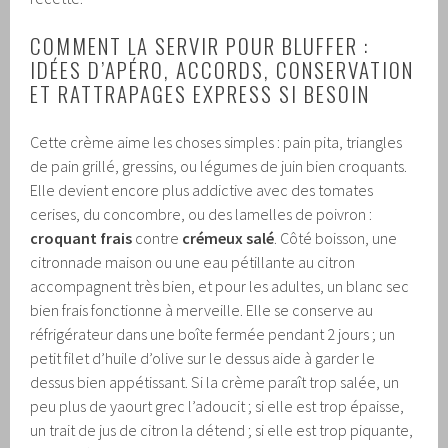
COMMENT LA SERVIR POUR BLUFFER :
IDÉES D’APÉRO, ACCORDS, CONSERVATION
ET RATTRAPAGES EXPRESS SI BESOIN
Cette crème aime les choses simples : pain pita, triangles
de pain grillé, gressins, ou légumes de juin bien croquants.
Elle devient encore plus addictive avec des tomates
cerises, du concombre, ou des lamelles de poivron :
croquant frais
contre
crémeux salé
. Côté boisson, une
citronnade maison ou une eau pétillante au citron
accompagnent très bien, et pour les adultes, un blanc sec
bien frais fonctionne à merveille. Elle se conserve au
réfrigérateur dans une boîte fermée pendant 2 jours ; un
petit filet d’huile d’olive sur le dessus aide à garder le
dessus bien appétissant. Si la crème paraît trop salée, un
peu plus de yaourt grec l’adoucit ; si elle est trop épaisse,
un trait de jus de citron la détend ; si elle est trop piquante,