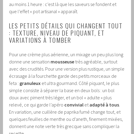
au moins 1 heure : c’est là que les saveurs se fondent et
que l’effet « pot artisanal » apparaît.
LES PETITS DÉTAILS QUI CHANGENT TOUT
: TEXTURE, NIVEAU DE PIQUANT, ET
VARIATIONS À TOMBER
Pour une crème plus aérienne, un mixage un peu plus long
donne une sensation
mousseuse
très agréable, surtout
avec des crudités. Pour une version plus rustique, un simple
écrasage à la fourchette garde des petits morceaux de
feta :
granuleux
et ultra gourmand. Côté piquant, le plus
simple consiste à séparer la base en deux bols : un bol
doux avec piment très léger, et un bol « adulte » plus
relevé, ce qui garde l’apéro
convivial
et
adapté à tous
.
En variation, une cuillère de paprika fumé change tout, et
quelques feuilles de menthe ou d’aneth, finement mixées,
donnent une note verte très grecque sans compliquer la
recette.