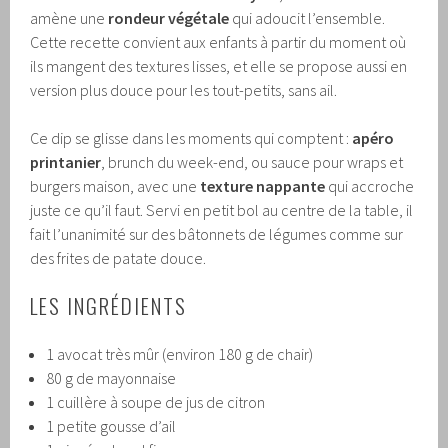
amène une
rondeur végétale
qui adoucit l’ensemble.
Cette recette convient aux enfants à partir du moment où
ils mangent des textures lisses, et elle se propose aussi en
version plus douce pour les tout-petits, sans ail.
Ce dip se glisse dans les moments qui comptent :
apéro
printanier
, brunch du week-end, ou sauce pour wraps et
burgers maison, avec une
texture nappante
qui accroche
juste ce qu’il faut. Servi en petit bol au centre de la table, il
fait l’unanimité sur des bâtonnets de légumes comme sur
des frites de patate douce.
LES INGRÉDIENTS
1 avocat très mûr (environ 180 g de chair)
80 g de mayonnaise
1 cuillère à soupe de jus de citron
1 petite gousse d’ail