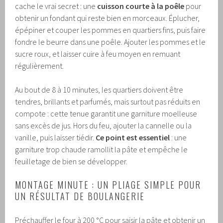
cache le vrai secret : une
cuisson courte à la poêle
pour
obtenir un fondant qui reste bien en morceaux. Éplucher,
épépiner et couper les pommes en quartiers fins, puis faire
fondre le beurre dans une poêle. Ajouter les pommes et le
sucre roux, et laisser cuire à feu moyen en remuant
régulièrement.
Au bout de 8 à 10 minutes, les quartiers doivent être
tendres, brillants et parfumés, mais surtout pas réduits en
compote : cette tenue garantit une garniture moelleuse
sans excès de jus. Hors du feu, ajouter la cannelle ou la
vanille, puis laisser tiédir.
Ce point est essentiel
: une
garniture trop chaude ramollit la pâte et empêche le
feuilletage de bien se développer.
MONTAGE MINUTE : UN PLIAGE SIMPLE POUR
UN RÉSULTAT DE BOULANGERIE
Préchauffer le four à 200 °C pour saisir la pâte et obtenir un