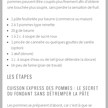
pommes peuvent être coupés plus finement afin d’obtenir
une bouchée plus souple, sans perdre la sensation de fruit.
1 pâte feuilletée pur beurre (commerce ou maison)
2 à 3 pommes type reinette
20 g de beurre
1 à 2 c. à soupe de sucre roux
1 pincée de cannelle ou quelques gouttes de vanille
(option)
1 œuf (dorure)
1 c. à soupe d’eau ou de lait (pour détendre la dorure)
Un peu de farine (plan de travail)
LES ÉTAPES
CUISSON EXPRESS DES POMMES : LE SECRET
DU FONDANT SANS DÉTREMPER LA PÂTE
Les pommes se préparent d’abord, car c’est là que se