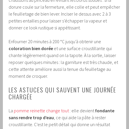
chaussons au pinceau en évitant les bords soudés : si la
dorure coule sur la fermeture, elle colle et peut empêcher
le feuilletage de bien lever. Inciser le dessus avec 2 à 3
petites entailles pour laisser s’échapper la vapeur et
donner ce look rustique si appétissant.
Enfourner 20 minutes à 200 °C jusqu’à obtenir une
coloration bien dorée
et une surface croustillante qui
chante légèrement quand on la tapote. À la sortie, laisser
reposer quelques minutes : la garniture est très chaude, et
cette attente améliore aussi la tenue du feuilletage au
moment de croquer.
LES ASTUCES QUI SAUVENT UNE JOURNÉE
CHARGÉE
La
pomme reinette change tout
: elle devient
fondante
sans rendre trop d’eau
, ce qui aide la pâte à rester
croustillante. C’est le petit détail qui donne un résultat