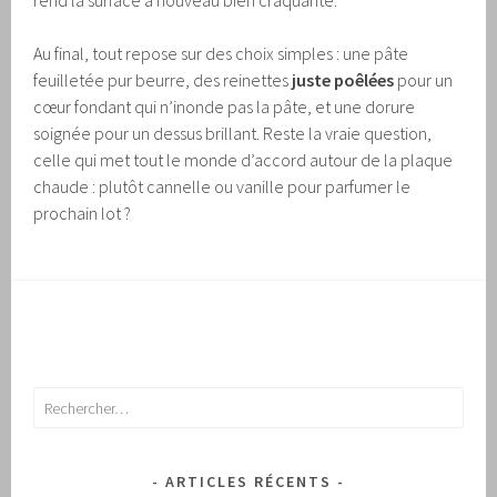
rend la surface à nouveau bien craquante.
Au final, tout repose sur des choix simples : une pâte
feuilletée pur beurre, des reinettes
juste poêlées
pour un
cœur fondant qui n’inonde pas la pâte, et une dorure
soignée pour un dessus brillant. Reste la vraie question,
celle qui met tout le monde d’accord autour de la plaque
chaude : plutôt cannelle ou vanille pour parfumer le
prochain lot ?
Rechercher :
ARTICLES RÉCENTS