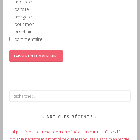
mon site
dans le
navigateur
pour mon
prochain
commentaire.
Rechercher :
ARTICLES RÉCENTS
J’ai passé tous les repas de mon bébé au mixeur jusqu’à ses 11
mois : la pédiatre m’a montré ce que je repoussais sans m’en rendre