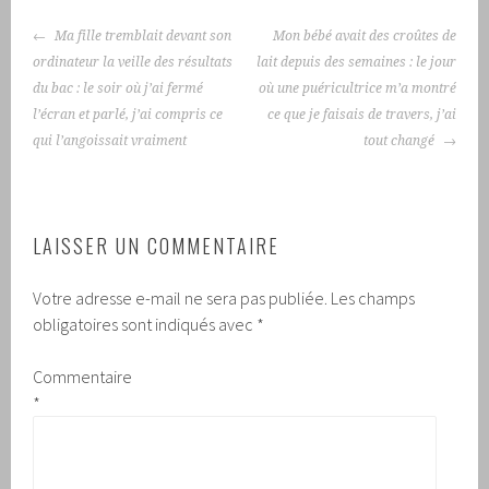
NAVIGATION
Ma fille tremblait devant son
Mon bébé avait des croûtes de
DES
ordinateur la veille des résultats
lait depuis des semaines : le jour
ARTICLES
du bac : le soir où j’ai fermé
où une puéricultrice m’a montré
l’écran et parlé, j’ai compris ce
ce que je faisais de travers, j’ai
qui l’angoissait vraiment
tout changé
LAISSER UN COMMENTAIRE
Votre adresse e-mail ne sera pas publiée.
Les champs
obligatoires sont indiqués avec
*
Commentaire
*