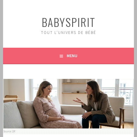
Aller
au
BABYSPIRIT
contenu
principal
TOUT L'UNIVERS DE BÉBÉ
MENU
Source: DR