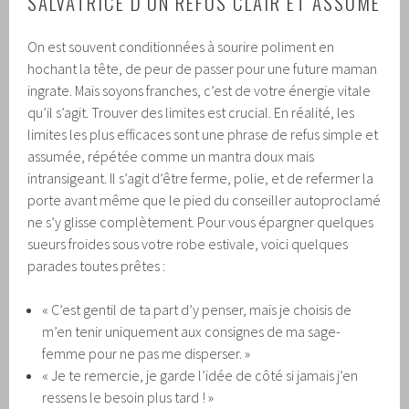
SALVATRICE D’UN REFUS CLAIR ET ASSUMÉ
On est souvent conditionnées à sourire poliment en
hochant la tête, de peur de passer pour une future maman
ingrate. Mais soyons franches, c’est de votre énergie vitale
qu’il s’agit. Trouver des limites est crucial. En réalité, les
limites les plus efficaces sont une phrase de refus simple et
assumée, répétée comme un mantra doux mais
intransigeant. Il s’agit d’être ferme, polie, et de refermer la
porte avant même que le pied du conseiller autoproclamé
ne s’y glisse complètement. Pour vous épargner quelques
sueurs froides sous votre robe estivale, voici quelques
parades toutes prêtes :
« C’est gentil de ta part d’y penser, mais je choisis de
m’en tenir uniquement aux consignes de ma sage-
femme pour ne pas me disperser. »
« Je te remercie, je garde l’idée de côté si jamais j’en
ressens le besoin plus tard ! »