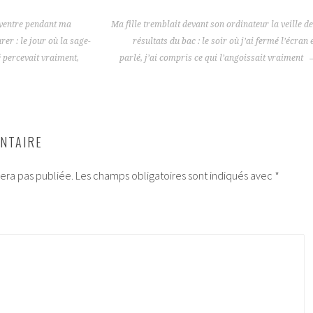
 ventre pendant ma
Ma fille tremblait devant son ordinateur la veille d
er : le jour où la sage-
résultats du bac : le soir où j’ai fermé l’écran 
 percevait vraiment,
parlé, j’ai compris ce qui l’angoissait vraiment
NTAIRE
era pas publiée.
Les champs obligatoires sont indiqués avec
*