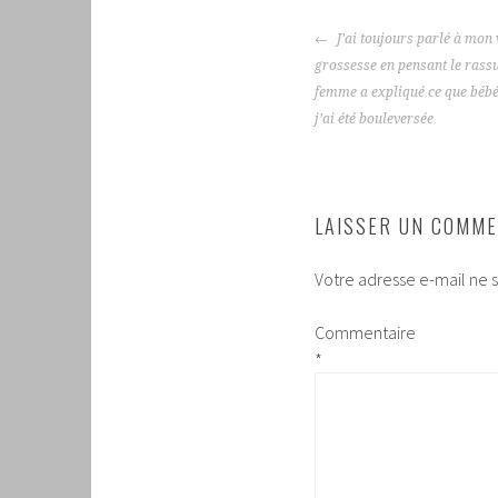
NAVIGATION
J’ai toujours parlé à mon
DES
grossesse en pensant le rassur
ARTICLES
femme a expliqué ce que bébé
j’ai été bouleversée
LAISSER UN COMME
Votre adresse e-mail ne s
Commentaire
*