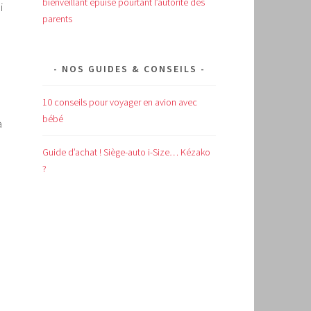
bienveillant épuise pourtant l’autorité des
i
parents
NOS GUIDES & CONSEILS
10 conseils pour voyager en avion avec
bébé
à
Guide d’achat !
Siège-auto i-Size… Kézako
?