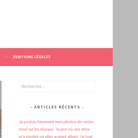
E
MENTIONS LÉGALES
Rechercher :
ARTICLES RÉCENTS
Je postais fièrement mes photos de ventre
rond sur les réseaux : le jour où une amie
m’a montré où elles avaient atterri, j’ai tout