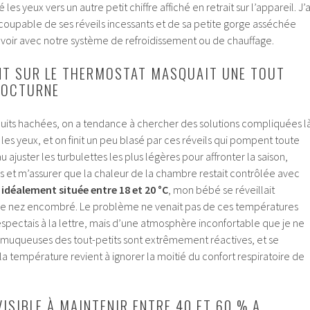
 les yeux vers un autre petit chiffre affiché en retrait sur l’appareil. J’a
 coupable de ses réveils incessants et de sa petite gorge asséchée
 voir avec notre système de refroidissement ou de chauffage.
T SUR LE THERMOSTAT MASQUAIT UNE TOUT
NOCTURNE
its hachées, on a tendance à chercher des solutions compliquées l
les yeux, et on finit un peu blasé par ces réveils qui pompent toute
u ajuster les turbulettes les plus légères pour affronter la saison,
s et m’assurer que la chaleur de la chambre restait contrôlée avec
idéalement située entre 18 et 20 °C
, mon bébé se réveillait
e nez encombré. Le problème ne venait pas de ces températures
ectais à la lettre, mais d’une atmosphère inconfortable que je ne
s muqueuses des tout-petits sont extrêmement réactives, et se
la température revient à ignorer la moitié du confort respiratoire de
ISIBLE À MAINTENIR ENTRE 40 ET 60 % A