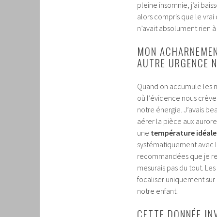
pleine insomnie, j’ai baissé
alors compris que le vrai
n’avait absolument rien à
MON ACHARNEMEN
AUTRE URGENCE 
Quand on accumule les nu
où l’évidence nous crève 
notre énergie. J’avais bea
aérer la pièce aux aurore
une
température idéale 
systématiquement avec l
recommandées que je resp
mesurais pas du tout. Le
focaliser uniquement sur 
notre enfant.
CETTE DONNÉE INV