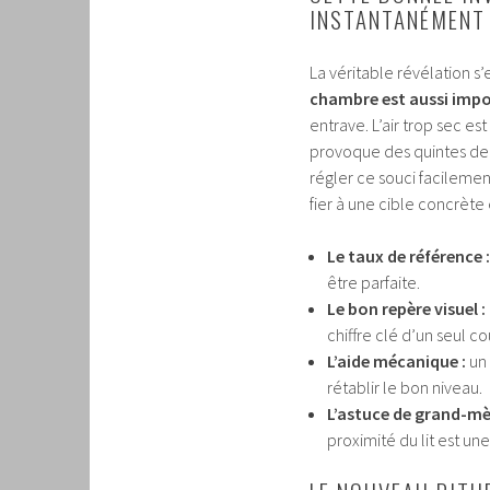
INSTANTANÉMENT 
La véritable révélation s
chambre est aussi impo
entrave. L’air trop sec es
provoque des quintes de 
régler ce souci facilement 
fier à une cible concrète 
Le taux de référence :
être parfaite.
Le bon repère visuel :
chiffre clé d’un seul co
L’aide mécanique :
un 
rétablir le bon niveau.
L’astuce de grand-mè
proximité du lit est une