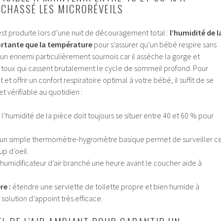
CHASSÉ LES MICRORÉVEILS
’est produite lors d’une nuit de découragement total :
l’humidité de l
rtante que la température
pour s’assurer qu’un bébé respire sans
t un ennemi particulièrement sournois car il assèche la gorge et
toux qui cassent brutalement le cycle de sommeil profond. Pour
et offrir un confort respiratoire optimal à votre bébé, il suffit de se
et vérifiable au quotidien :
l’humidité de la pièce doit toujours se situer entre 40 et 60 % pour
un simple thermomètre-hygromètre basique permet de surveiller c
up d’oeil.
humidificateur d’air branché une heure avant le coucher aide à
re :
étendre une serviette de toilette propre et bien humide à
 solution d’appoint très efficace.