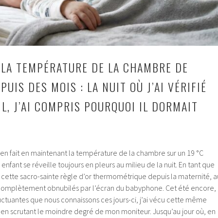
S LA TEMPÉRATURE DE LA CHAMBRE DE
UIS DES MOIS : LA NUIT OÙ J’AI VÉRIFIÉ
L, J’AI COMPRIS POURQUOI IL DORMAIT
ien fait en maintenant la température de la chambre sur un 19 °C
e enfant se réveille toujours en pleurs au milieu de la nuit. En tant que
 cette sacro-sainte règle d’or thermométrique depuis la maternité, a
 complètement obnubilés par l’écran du babyphone. Cet été encore,
uctuantes que nous connaissons ces jours-ci, j’ai vécu cette même
en scrutant le moindre degré de mon moniteur. Jusqu’au jour où, en