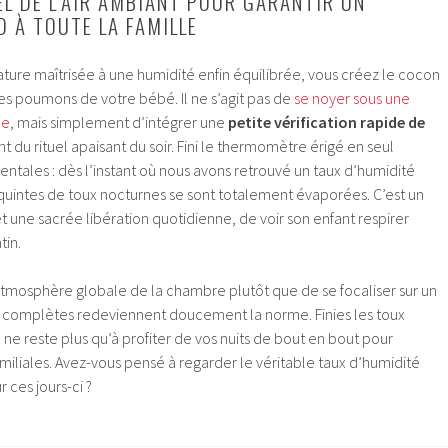
EL DE L’AIR AMBIANT POUR GARANTIR UN
 À TOUTE LA FAMILLE
ture maîtrisée à une humidité enfin équilibrée, vous créez le cocon
les poumons de votre bébé. Il ne s’agit pas de
se noyer sous une
le
, mais simplement d’intégrer une
petite vérification rapide de
du rituel apaisant du soir. Fini le thermomètre érigé en seul
rentales : dès l’instant où nous avons retrouvé un taux d’humidité
 quintes de toux nocturnes se sont totalement évaporées. C’est un
une sacrée libération quotidienne, de voir son enfant respirer
tin.
tmosphère globale de la chambre plutôt que de se focaliser sur un
uits complètes redeviennent doucement la norme. Finies les toux
 il ne reste plus qu’à profiter de vos nuits de bout en bout pour
amiliales. Avez-vous pensé à regarder le véritable taux d’humidité
 ces jours-ci ?