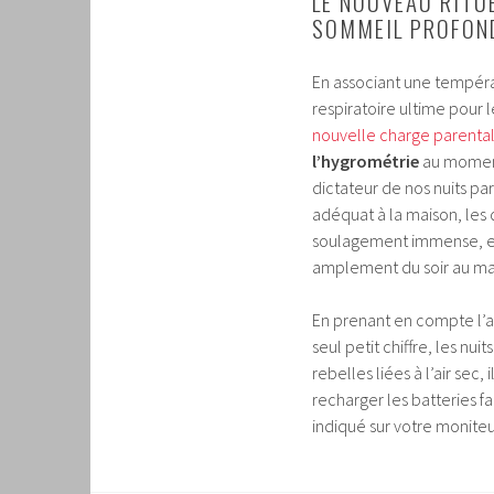
LE NOUVEAU RITU
SOMMEIL PROFOND
En associant une tempéra
respiratoire ultime pour 
nouvelle charge parenta
l’hygrométrie
au moment 
dictateur de nos nuits pa
adéquat à la maison, les
soulagement immense, et 
amplement du soir au ma
En prenant en compte l’a
seul petit chiffre, les n
rebelles liées à l’air sec,
recharger les batteries f
indiqué sur votre moniteur