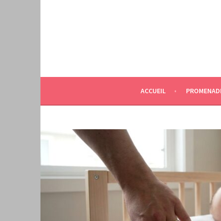
Aller
au
contenu
principal
ACCUEIL
PROMENAD