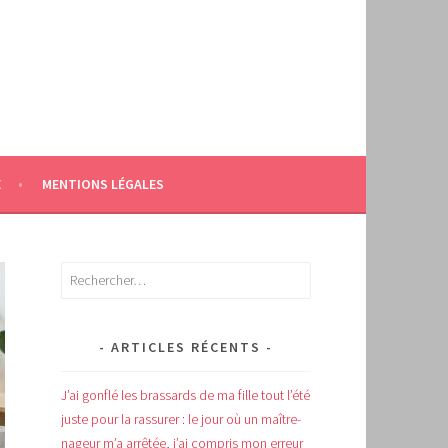
E
MENTIONS LÉGALES
Rechercher :
ARTICLES RÉCENTS
J’ai gonflé les brassards de ma fille tout l’été
juste pour la rassurer : le jour où un maître-
nageur m’a arrêtée, j’ai compris mon erreur