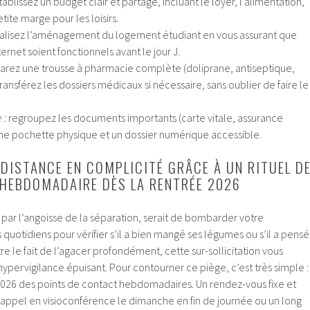
ablissez un budget clair et partagé, incluant le loyer, l’alimentation,
tite marge pour les loisirs.
nalisez l’aménagement du logement étudiant en vous assurant que
nternet soient fonctionnels avant le jour J.
rez une trousse à pharmacie complète (doliprane, antiseptique,
ansférez les dossiers médicaux si nécessaire, sans oublier de faire le
 :
regroupez les documents importants (carte vitale, assurance
 une pochette physique et un dossier numérique accessible.
DISTANCE EN COMPLICITÉ GRÂCE À UN RITUEL D
HEBDOMADAIRE DÈS LA RENTRÉE 2026
e par l’angoisse de la séparation, serait de bombarder votre
uotidiens pour vérifier s’il a bien mangé ses légumes ou s’il a pensé
tre le fait de l’agacer profondément, cette sur-sollicitation vous
hypervigilance épuisant. Pour contourner ce piège, c’est très simple :
 2026 des points de contact hebdomadaires. Un rendez-vous fixe et
n appel en visioconférence le dimanche en fin de journée ou un long