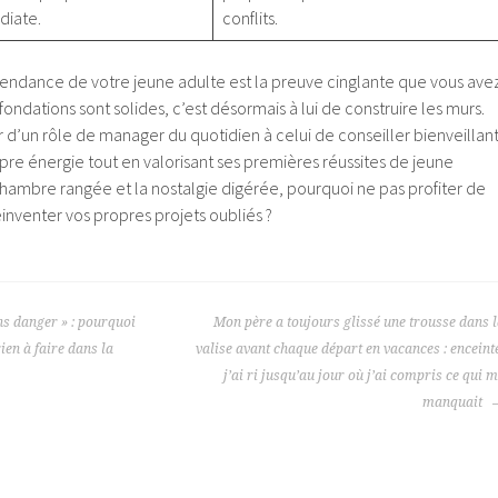
iate.
conflits.
pendance de votre jeune adulte est la preuve cinglante que vous ave
s fondations sont solides, c’est désormais à lui de construire les murs.
d’un rôle de manager du quotidien à celui de conseiller bienveillant
re énergie tout en valorisant ses premières réussites de jeune
a chambre rangée et la nostalgie digérée, pourquoi ne pas profiter de
inventer vos propres projets oubliés ?
ans danger » : pourquoi
Mon père a toujours glissé une trousse dans 
ien à faire dans la
valise avant chaque départ en vacances : enceint
j’ai ri jusqu’au jour où j’ai compris ce qui 
manquait