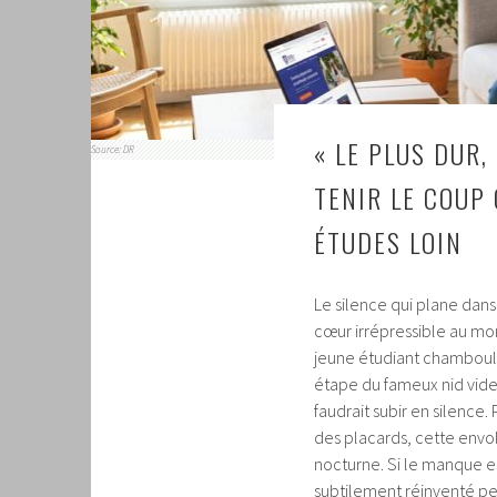
« LE PLUS DUR,
Source: DR
TENIR LE COUP
ÉTUDES LOIN
Le silence qui plane dan
cœur irrépressible au mom
jeune étudiant chamboul
étape du fameux nid vide
faudrait subir en silence
des placards, cette envol
nocturne. Si le manque es
subtilement réinventé pe