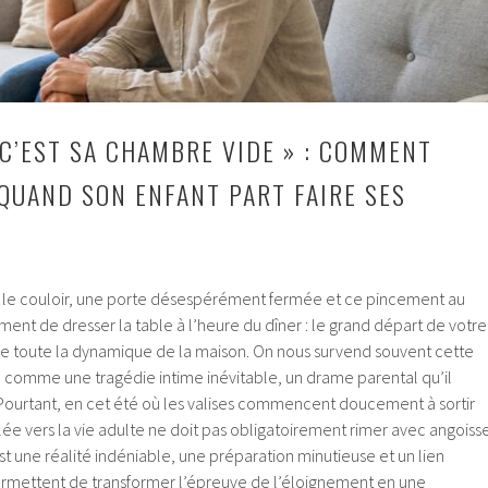
 C’EST SA CHAMBRE VIDE » : COMMENT
 QUAND SON ENFANT PART FAIRE SES
s le couloir, une porte désespérément fermée et ce pincement au
ent de dresser la table à l’heure du dîner : le grand départ de votre
e toute la dynamique de la maison. On nous survend souvent cette
 comme une tragédie intime inévitable, un drame parental qu’il
. Pourtant, en cet été où les valises commencent doucement à sortir
ée vers la vie adulte ne doit pas obligatoirement rimer avec angoiss
t une réalité indéniable, une préparation minutieuse et un lien
rmettent de transformer l’épreuve de l’éloignement en une