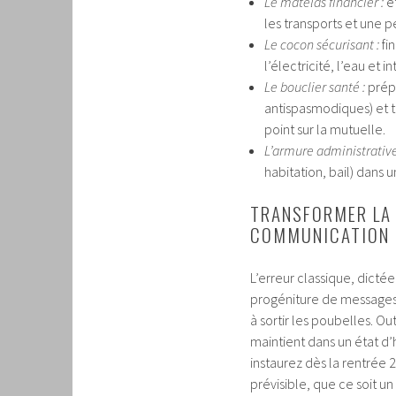
Le matelas financier :
ét
les transports et une pe
Le cocon sécurisant :
fi
l’électricité, l’eau et i
Le bouclier santé :
prépa
antispasmodiques) et tr
point sur la mutuelle.
L’armure administrative
habitation, bail) dans
TRANSFORMER LA 
COMMUNICATION 
L’erreur classique, dicté
progéniture de messages q
à sortir les poubelles. Ou
maintient dans un état d’
instaurez dès la rentrée
prévisible, que ce soit u