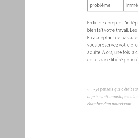
problème
imméd
En fin de compte, l’indé
bien fait votre travail. Le
En acceptant de basculer 
vous préservez votre prop
adulte. Alors, une fois l
cet espace libéré pour ré
NAVIGATION
« Je pensais que c’était s
DES
la prise anti-moustiques n’a r
ARTICLES
chambre d’un nourrisson