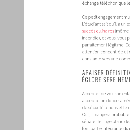
échange téléphonique le 
Ce petit engagement mutu
L’étudiant sait qu’il a u
succès culinaires
(même s’
incendie), et vous, vous 
parfaitement légitime. C
attention concentrée et d
constante vers une compli
APAISER DÉFINIT
ÉCLORE SEREINEM
Accepter de voir son enfa
acceptation douce-amère q
de sécurité tendus et le 
Oui, il mangera probablem
séparer le linge blanc d
font partie intégrante du