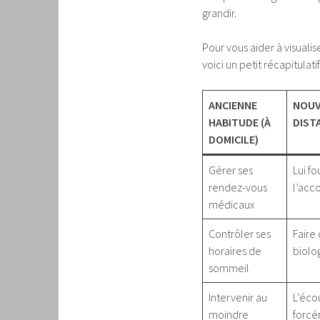
grandir.
Pour vous aider à visuali
voici un petit récapitula
ANCIENNE
NOUV
HABITUDE (À
DIST
DOMICILE)
Gérer ses
Lui fo
rendez-vous
l’acc
médicaux
Contrôler ses
Faire
horaires de
biolog
sommeil
Intervenir au
L’éco
moindre
forcé