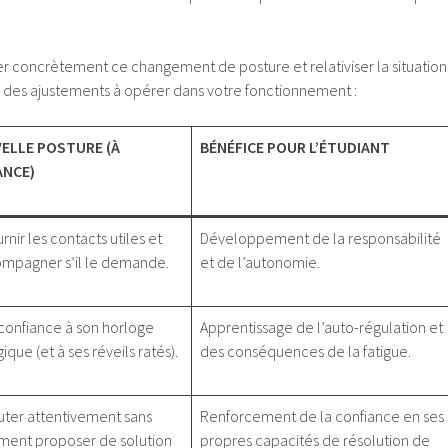
ser concrètement ce changement de posture et relativiser la situation
tif des ajustements à opérer dans votre fonctionnement :
ELLE POSTURE (À
BÉNÉFICE POUR L’ÉTUDIANT
ANCE)
urnir les contacts utiles et
Développement de la responsabilité
ompagner s’il le demande.
et de l’autonomie.
 confiance à son horloge
Apprentissage de l’auto-régulation et
ique (et à ses réveils ratés).
des conséquences de la fatigue.
uter attentivement sans
Renforcement de la confiance en ses
ment proposer de solution
propres capacités de résolution de