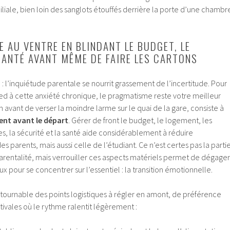
liale, bien loin des sanglots étouffés derrière la porte d’une chambr
 AU VENTRE EN BLINDANT LE BUDGET, LE
SANTÉ AVANT MÊME DE FAIRE LES CARTONS
ce : l’inquiétude parentale se nourrit grassement de l’incertitude. Pour
ied à cette anxiété chronique, le pragmatisme reste votre meilleur
ien avant de verser la moindre larme sur le quai de la gare, consiste à
nt avant le départ
. Gérer de front le budget, le logement, les
, la sécurité et la santé aide considérablement à réduire
s parents, mais aussi celle de l’étudiant. Ce n’est certes pas la parti
parentalité, mais verrouiller ces aspects matériels permet de dégager
 pour se concentrer sur l’essentiel : la transition émotionnelle.
ntournable des points logistiques à régler en amont, de préférence
ivales où le rythme ralentit légèrement :