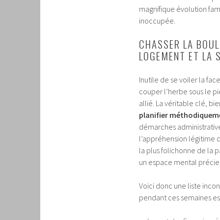
magnifique évolution fami
inoccupée.
CHASSER LA BOULE
LOGEMENT ET LA 
Inutile de se voiler la fa
couper l’herbe sous le p
allié. La véritable clé, b
planifier méthodiqueme
démarches administratives
l’appréhension légitime de
la plus folichonne de la 
un espace mental précieux
Voici donc une liste inco
pendant ces semaines est