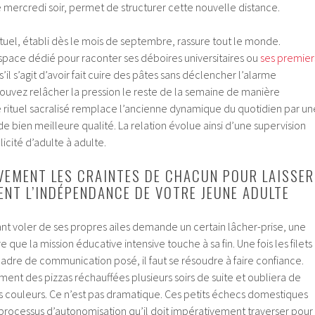
mercredi soir, permet de structurer cette nouvelle distance.
el, établi dès le mois de septembre, rassure tout le monde.
n espace dédié pour raconter ses déboires universitaires ou
ses premier
il s’agit d’avoir fait cuire des pâtes sans déclencher l’alarme
pouvez relâcher la pression le reste de la semaine de manière
e rituel sacralisé remplace l’ancienne dynamique du quotidien par un
e bien meilleure qualité. La relation évolue ainsi d’une supervision
cité d’adulte à adulte.
IVEMENT LES CRAINTES DE CHACUN POUR LAISSER
ENT L’INDÉPENDANCE DE VOTRE JEUNE ADULTE
nt voler de ses propres ailes demande un certain lâcher-prise, une
ue la mission éducative intensive touche à sa fin. Une fois les filets
cadre de communication posé, il faut se résoudre à faire confiance.
ent des pizzas réchauffées plusieurs soirs de suite et oubliera de
es couleurs. Ce n’est pas dramatique. Ces petits échecs domestiques
 processus d’autonomisation qu’il doit impérativement traverser pour