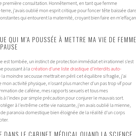
e première consultation. Honnêtement, en tant que femme
-terre, j’avais oublié mon esprit critique pour foncer tête baissée dan
constantes qui entourent la maternité, croyant bien faire en m’effaçan
QUE QUI M’A POUSSÉE À METTRE MA VIE DE FEMM
 PAUSE
le est tombée, un instinct de protection immédiat et irrationnel s’est
e poussant à la
création d’une liste drastique d’interdits auto-
la moindre secousse mettrait en péril cet équilibre si fragile, j’ai
e mon activité physique, n’osant plus marcher d’un pas trop vif pour
ommation de caféine, mes rapports sexuels et tous mes
à l’index par simple précaution pour conjurer le mauvais sort.
rotéger à l’extrême cette vie naissante, j’en avais oublié la mienne,
de paranoïa domestique bien éloignée de la réalité d’un corps
pter.
E DANS LE CABINET MÉDICAL QUAND LA SCIENCE