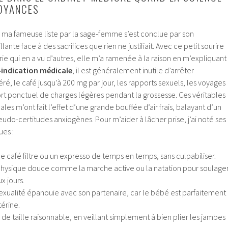
ROYANCES
 ma fameuse liste par la sage-femme s’est conclue par son
nte face à des sacrifices que rien ne justifiait. Avec ce petit sourire
ie qui en a vu d’autres, elle m’a ramenée à la raison en m’expliquant
-indication médicale
, il est généralement inutile d’arrêter
é, le café jusqu’à 200 mg par jour, les rapports sexuels, les voyages
ort ponctuel de charges légères pendant la grossesse. Ces véritables
 m’ont fait l’effet d’une grande bouffée d’air frais, balayant d’un
udo-certitudes anxiogènes. Pour m’aider à lâcher prise, j’ai noté ses
es :
e café filtre ou un expresso de temps en temps, sans culpabiliser.
 physique douce comme la marche active ou la natation pour soulage
x jours.
sexualité épanouie avec son partenaire, car le bébé est parfaitement
térine.
de taille raisonnable, en veillant simplement à bien plier les jambes