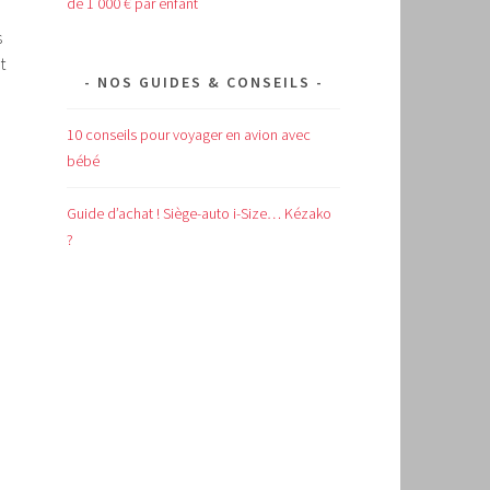
de 1 000 € par enfant
s
t
NOS GUIDES & CONSEILS
10 conseils pour voyager en avion avec
E
bébé
Guide d’achat !
Siège-auto i-Size… Kézako
?