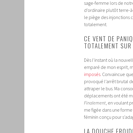
sage-femme lors de notr
d’ordinaire plutôt terre-à
le piège des injonctions 
totalement.
CE VENT DE PANI
TOTALEMENT SUR
Dès l’instant où la nouvel
emparé de mon esprit, m
imposés
. Convaincue que 
provoqué l’arrêt brutal d
attraper le bus. Ma cons
déplacements ont été mis 
Finalement
, en voulant p
me figée dans une forme 
féminin conçu pour s’ada
LA DOUCHE FROID