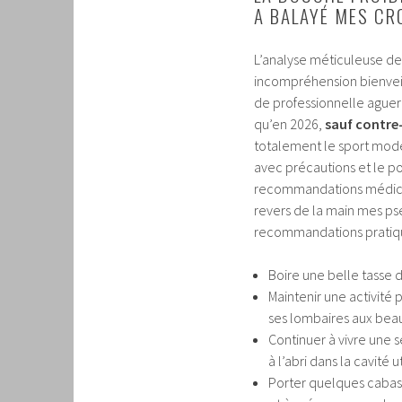
A BALAYÉ MES C
L’analyse méticuleuse de
incompréhension bienveilla
de professionnelle aguerr
qu’en 2026,
sauf contre
totalement le sport modér
avec précautions et le p
recommandations médicales
revers de la main mes pse
recommandations pratiqu
Boire une belle tasse d
Maintenir une activité
ses lombaires aux beau
Continuer à vivre une 
à l’abri dans la cavité u
Porter quelques cabas 