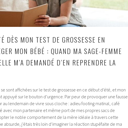
ÊTÉ DÈS MON TEST DE GROSSESSE EN
GER MON BÉBÉ : QUAND MA SAGE-FEMME
 ELLE M’A DEMANDÉ D’EN REPRENDRE LA
 se sont affichées sur le test de grossesse en ce début d’été, et mon
t appuyé sur le bouton d’urgence. Par peur de provoquer une fausse
ur au lendemain de vivre sous cloche : adieu footing matinal, café
ité avec mon partenaire et même port de mes propres sacs de
opter le noble comportement de la mère idéale à travers cette
ue absurde, j’étais très loin d’imaginer la réaction stupéfaite de ma