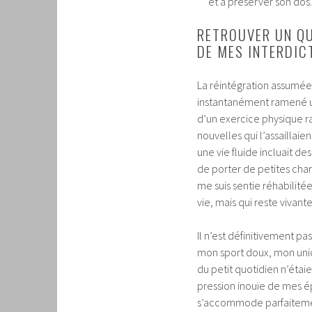
et à préserver son dos.
RETROUVER UN QU
DE MES INTERDIC
La réintégration assumée
instantanément ramené un
d’un exercice physique r
nouvelles qui l’assaillaie
une vie fluide incluait 
de porter de petites char
me suis sentie réhabilité
vie, mais qui reste vivante
Il n’est définitivement p
mon sport doux, mon uni
du petit quotidien n’étai
pression inouïe de mes ép
s’accommode parfaitement 