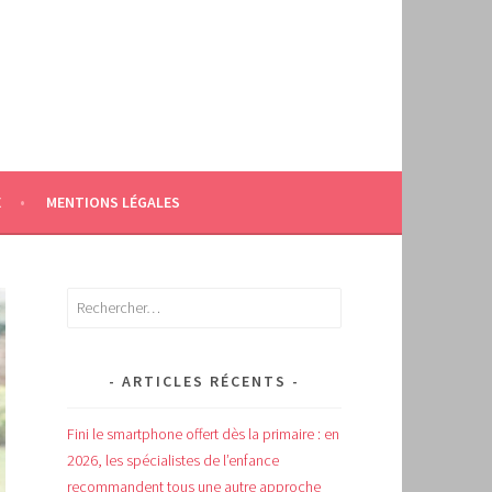
E
MENTIONS LÉGALES
Rechercher :
ARTICLES RÉCENTS
Fini le smartphone offert dès la primaire : en
2026, les spécialistes de l’enfance
recommandent tous une autre approche