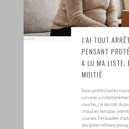
J’AI TOUT ARR
Source: DR
PENSANT PROTÉ
A LU MA LISTE,
MOITIÉ
Deux petites barres roses
cerveau a instantanémen
couche, j’ai décidé du jo
chaud en terrasse, intim
courses. Persuadée d’ad
discipline militaire presq