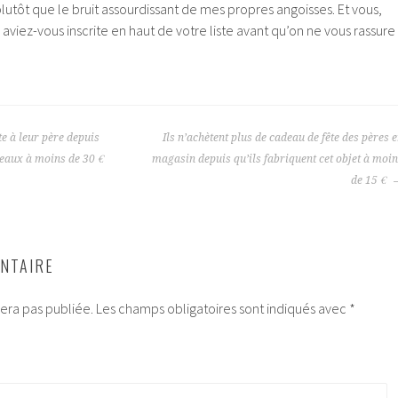
lutôt que le bruit assourdissant de mes propres angoisses. Et vous,
 aviez-vous inscrite en haut de votre liste avant qu’on ne vous rassure
te à leur père depuis
Ils n’achètent plus de cadeau de fête des pères 
deaux à moins de 30 €
magasin depuis qu’ils fabriquent cet objet à moi
de 15 €
NTAIRE
era pas publiée.
Les champs obligatoires sont indiqués avec
*