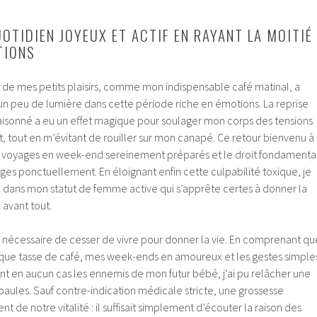
OTIDIEN JOYEUX ET ACTIF EN RAYANT LA MOITIÉ
TIONS
 de mes petits plaisirs, comme mon indispensable café matinal, a
 peu de lumière dans cette période riche en émotions. La reprise
aisonné a eu un effet magique pour soulager mon corps des tensions
nt, tout en m’évitant de rouiller sur mon canapé. Ce retour bienvenu à
des voyages en week-end sereinement préparés et le droit fondamenta
ges ponctuellement. En éloignant enfin cette culpabilité toxique, je
e dans mon statut de femme active qui s’apprête certes à donner la
 avant tout.
as nécessaire de cesser de vivre pour donner la vie. En comprenant qu
que tasse de café, mes week-ends en amoureux et les gestes simple
ent en aucun cas les ennemis de mon futur bébé, j’ai pu relâcher une
aules. Sauf contre-indication médicale stricte, une grossesse
de notre vitalité : il suffisait simplement d’écouter la raison des