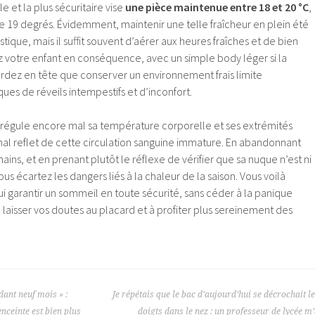
et la plus sécuritaire vise
une pièce maintenue entre 18 et 20 °C
,
 de 19 degrés. Évidemment, maintenir une telle fraîcheur en plein été
istique, mais il suffit souvent d’aérer aux heures fraîches et de bien
ez votre enfant en conséquence, avec un simple body léger si la
gardez en tête que conserver un environnement frais limite
ues de réveils intempestifs et d’inconfort.
 régule encore mal sa température corporelle et ses extrémités
nal reflet de cette circulation sanguine immature. En abandonnant
mains, et en prenant plutôt le réflexe de vérifier que sa nuque n’est ni
s écartez les dangers liés à la chaleur de la saison. Vous voilà
i garantir un sommeil en toute sécurité, sans céder à la panique
à laisser vos doutes au placard et à profiter plus sereinement des
ant neuf mois » :
Je répétais que le bac d’aujourd’hui se décrochait l
nceinte est bien plus
doigts dans le nez : un professeur de lycée m