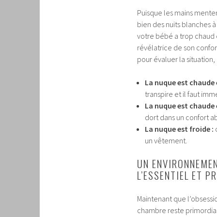
Puisque les mains mentent,
bien des nuits blanches à 
votre bébé a trop chaud c
révélatrice de son confor
pour évaluer la situation,
La nuque est chaude 
transpire et il faut im
La nuque est chaude e
dort dans un confort a
La nuque est froide :
c
un vêtement.
UN ENVIRONNEMEN
L’ESSENTIEL ET P
Maintenant que l’obsessio
chambre reste primordial