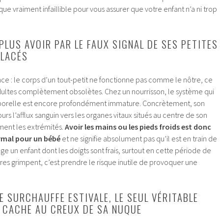
ue vraiment infaillible pour vous assurer que votre enfant n’a ni trop
PLUS AVOIR PAR LE FAUX SIGNAL DE SES PETITES
GLACÉS
dence : le corps d’un tout-petit ne fonctionne pas comme le nôtre, ce
dultes complètement obsolètes. Chez un nourrisson, le système qui
porelle est encore profondément immature. Concrètement, son
urs l’afflux sanguin vers les organes vitaux situés au centre de son
ment les extrémités.
Avoir les mains ou les pieds froids est donc
mal pour un bébé
et ne signifie absolument pas qu’il est en train de
ge un enfant dont les doigts sont frais, surtout en cette période de
es grimpent, c’est prendre le risque inutile de provoquer une
E SURCHAUFFE ESTIVALE, LE SEUL VÉRITABLE
 CACHE AU CREUX DE SA NUQUE