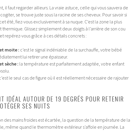
 il faut regarder ailleurs. La vraie astuce, celle qui vous sauvera de
cogiter, se trouve juste sous la racine de ses cheveux. Pour savoir si
et été, fiez-vous exclusivement à sa nuque. C’est la zone la plus
t thermique. Glissez simplement deux doigts à l’arrière de son cou
 et repérez-vous grâce à ces détails concrets :
et moite :
c’est le signal indéniable de la surchauffe, votre bébé
médiatement lui retirer une épaisseur.
t sèche :
la température est parfaitement adaptée, votre enfant
bsolu.
’est le seul cas de figure où il est réellement nécessaire de rajouter
T IDÉAL AUTOUR DE 19 DEGRÉS POUR RETENIR
ROTÉGER SES NUITS
n des mains froides est écartée, la question de la température de la
e, même quand le thermomètre extérieur s’affole en journée. La