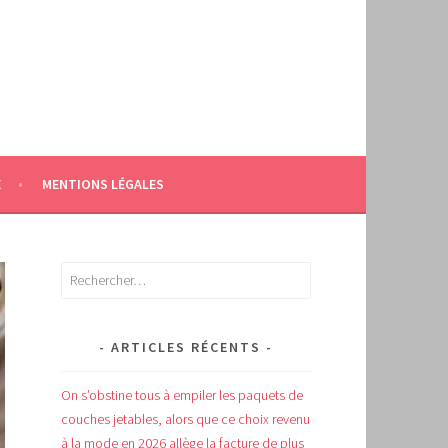
E
MENTIONS LÉGALES
Rechercher :
ARTICLES RÉCENTS
On s’obstine tous à empiler les paquets de
couches jetables, alors que ce choix revenu
à la mode en 2026 allège la facture de plus