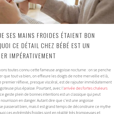
UE SES MAINS FROIDES ÉTAIENT BON
QUOI CE DÉTAIL CHEZ BÉBÉ EST UN
FIER IMPÉRATIVEMENT
vons toutes connu cette fameuse angoisse nocturne : on se penche
er que tout va bien, on effleure les doigts de notre merveille et là,
. Le premier réflexe, presque viscéral, est de rajouter immédiatement
igoteuse plus épaisse. Pourtant, avec l’
arrivée des fortes chaleurs
 geste plein de bonnes intentions est un classique qui peut
nourrisson en danger. Autant dire que c’est une angoisse
e passerait bien, mais il est grand temps de déconstruire ce mythe
oi ces extrémités froides sont en réalité très trompeuses et