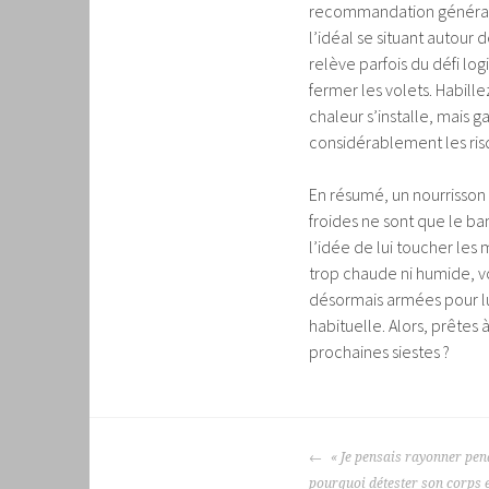
recommandation générale 
l’idéal se situant autour
relève parfois du défi log
fermer les volets. Habill
chaleur s’installe, mais 
considérablement les risq
En résumé, un nourrisson
froides ne sont que le ba
l’idée de lui toucher les 
trop chaude ni humide, vou
désormais armées pour lu
habituelle. Alors, prêtes 
prochaines siestes ?
NAVIGATION
« Je pensais rayonner pend
DES
pourquoi détester son corps e