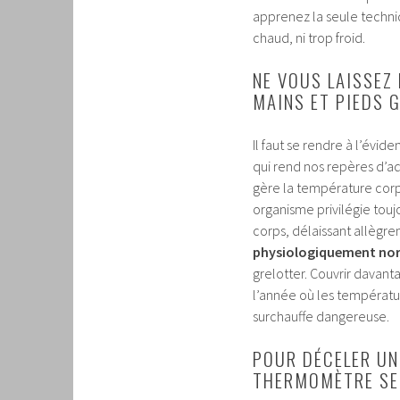
apprenez la seule techniq
chaud, ni trop froid.
NE VOUS LAISSEZ 
MAINS ET PIEDS 
Il faut se rendre à l’évi
qui rend nos repères d’a
gère la température cor
organisme privilégie toujo
corps, délaissant allègre
physiologiquement nor
grelotter. Couvrir davanta
l’année où les températur
surchauffe dangereuse.
POUR DÉCELER UN
THERMOMÈTRE SE