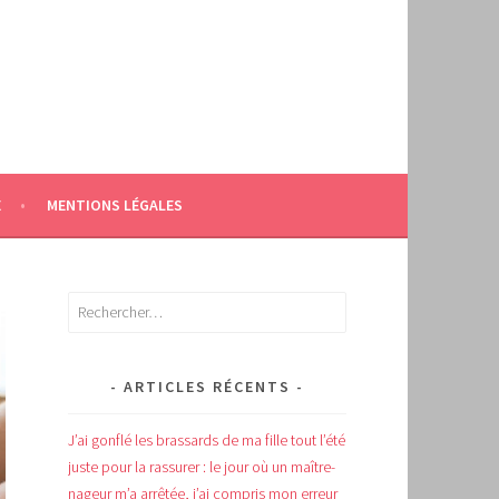
E
MENTIONS LÉGALES
Rechercher :
ARTICLES RÉCENTS
J’ai gonflé les brassards de ma fille tout l’été
juste pour la rassurer : le jour où un maître-
nageur m’a arrêtée, j’ai compris mon erreur