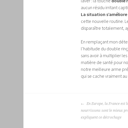
laver : la touche
double 
aucun résidu irritant capt
La situation s’améliore
cette nouvelle routine. 
disparaître totalement, a
En remplaçant mon déterg
l’habitude du double rin
sans avoir à multiplier 
matière de santé pour nos
notre meilleure arme pré
qui se cache vraiment au 
NAVIGATION
En Europe, la France est lo
DES
nourrissons sont le mieux pr
ARTICLES
expliquent ce décrochage