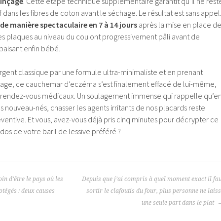
rinçage
. Cette étape technique supplémentaire garantit qu’il ne rest
if dans les fibres de coton avant le séchage. Le résultat est sans appel
 de manière spectaculaire en 7 à 14 jours
après la mise en place d
Les plaques au niveau du cou ont progressivement pâli avant de
paisant enfin bébé.
ent classique par une formule ultra-minimaliste et en prenant
çage, ce cauchemar d’eczéma s’est finalement effacé de lui-même,
les rendez-vous médicaux. Un soulagement immense qui rappelle qu’e
 nouveau-nés, chasser les agents irritants de nos placards reste
ventive. Et vous, avez-vous déjà pris cinq minutes pour décrypter ce
dos de votre baril de lessive préféré ?
in d’être le pays où les
Depuis que j’ai compris à quel moment exact il fa
otégés : deux causes
sortir le clafoutis du four, plus personne ne lais
une seule part dans le plat