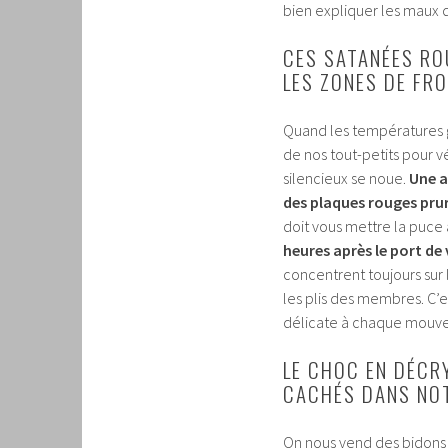
bien expliquer les maux d
CES SATANÉES RO
LES ZONES DE FR
Quand les températures g
de nos tout-petits pour vé
silencieux se noue.
Une a
des plaques rouges pru
doit vous mettre la puce à
heures après le port d
concentrent toujours sur
les plis des membres. C’es
délicate à chaque mouv
LE CHOC EN DÉCR
CACHÉS DANS NOT
On nous vend des bidons 