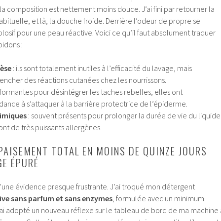
e la composition est nettement moins douce. J’ai fini par retourner la
bituelle, et là, la douche froide. Derrière l’odeur de propre se
plosif pour une peau réactive. Voici ce qu’il faut absolument traquer
bidons :
hèse
: ils sont totalement inutiles à l’efficacité du lavage, mais
ncher des réactions cutanées chez les nourrissons.
rformantes pour désintégrer les taches rebelles, elles ont
nce à s’attaquer à la barrière protectrice de l’épiderme.
himiques
: souvent présents pour prolonger la durée de vie du liquide
sont de très puissants allergènes.
APAISEMENT TOTAL EN MOINS DE QUINZE JOURS
GE ÉPURÉ
d’une évidence presque frustrante. J’ai troqué mon détergent
sive sans parfum et sans enzymes
, formulée avec un minimum
j’ai adopté un nouveau réflexe sur le tableau de bord de ma machine 