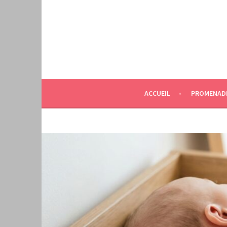
Aller
au
contenu
principal
ACCUEIL
PROMENAD