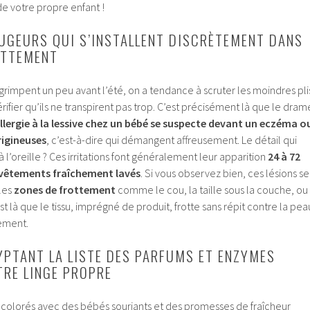
e votre propre enfant !
UGEURS QUI S’INSTALLENT DISCRÈTEMENT DANS
OTTEMENT
rimpent un peu avant l’été, on a tendance à scruter les moindres pli
rifier qu’ils ne transpirent pas trop. C’est précisément là que le dram
llergie à la lessive chez un bébé se suspecte devant un eczéma o
rigineuses
, c’est-à-dire qui démangent affreusement. Le détail qui
 l’oreille ? Ces irritations font généralement leur apparition
24 à 72
e vêtements fraîchement lavés
. Si vous observez bien, ces lésions se
 les
zones de frottement
comme le cou, la taille sous la couche, ou
t là que le tissu, imprégné de produit, frotte sans répit contre la pea
ement.
YPTANT LA LISTE DES PARFUMS ET ENZYMES
RE LINGE PROPRE
colorés avec des bébés souriants et des promesses de fraîcheur