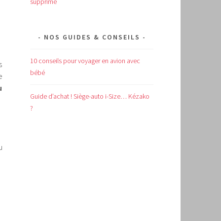
supprimé
NOS GUIDES & CONSEILS
10 conseils pour voyager en avion avec
s
bébé
e
u
Guide d’achat !
Siège-auto i-Size… Kézako
?
u