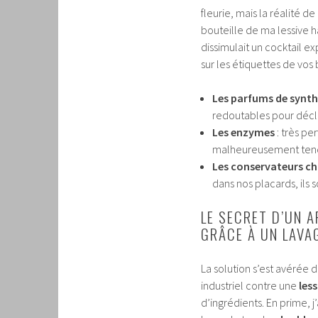
fleurie, mais la réalité d
bouteille de ma lessive ha
dissimulait un cocktail ex
sur les étiquettes de vos 
Les parfums de synt
redoutables pour décle
Les enzymes
: très pe
malheureusement tenda
Les conservateurs c
dans nos placards, ils 
LE SECRET D’UN 
GRÂCE À UN LAVA
La solution s’est avérée 
industriel contre une
les
d’ingrédients. En prime, 