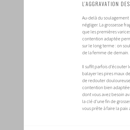
L’AGGRAVATION DE
Au-delà du soulagement i
négliger. La grossesse fr
que les premières varices
contention adaptée permet
sur le long terme : on so
de la femme de demain.
Il suffit parfois d’écoute
balayer les pires maux de
de redouter douloureuse
contention bien adaptée, 
dont vous avez besoin ava
la clé d’une fin de gross
vous prête à faire la paix 