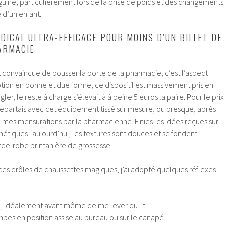
sanguine, particulièrement lors de la prise de poids et des changements
e d’un enfant.
DICAL ULTRA-EFFICACE POUR MOINS D’UN BILLET DE
ARMACIE
 convaincue de pousser la porte de la pharmacie, c’est l’aspect
iption en bonne et due forme, ce dispositif est massivement pris en
r, le reste à charge s’élevait à à peine 5 euros la paire. Pour le prix
 repartais avec cet équipement tissé sur mesure, ou presque, après
 mes mensurations par la pharmacienne. Finies les idées reçues sur
thétiques : aujourd’hui, les textures sont douces et se fondent
de-robe printanière de grossesse.
 ces drôles de chaussettes magiques, j’ai adopté quelques réflexes
eil, idéalement avant même de me lever du lit.
ambes en position assise au bureau ou sur le canapé.