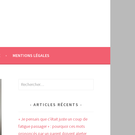
E
MENTIONS LÉGALES
Rechercher :
ARTICLES RÉCENTS
« Je pensais que c’était juste un coup de
fatigue passager » : pourquoi ces mots
prononcés par un parent doivent alerter