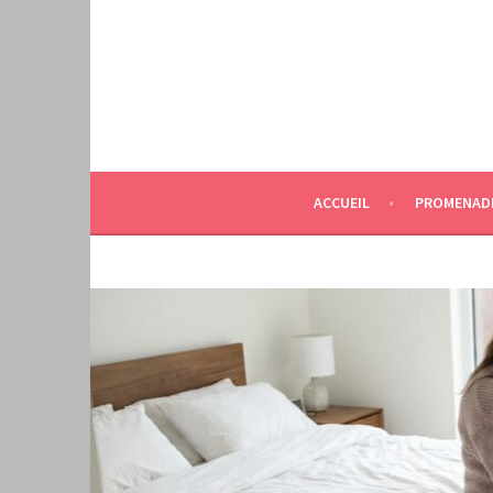
Aller
au
contenu
principal
ACCUEIL
PROMENAD