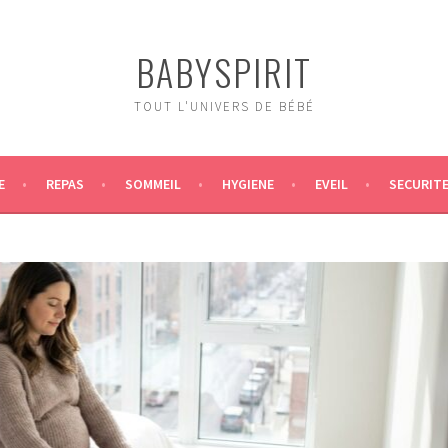
BABYSPIRIT
TOUT L'UNIVERS DE BÉBÉ
E
REPAS
SOMMEIL
HYGIENE
EVEIL
SECURIT