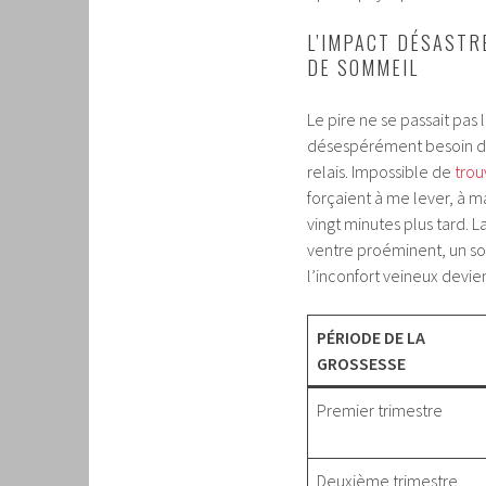
L’IMPACT DÉSASTR
DE SOMMEIL
Le pire ne se passait pas 
désespérément besoin de 
relais. Impossible de
trou
forçaient à me lever, à 
vingt minutes plus tard. 
ventre proéminent, un sou
l’inconfort veineux devie
PÉRIODE DE LA
GROSSESSE
Premier trimestre
Deuxième trimestre