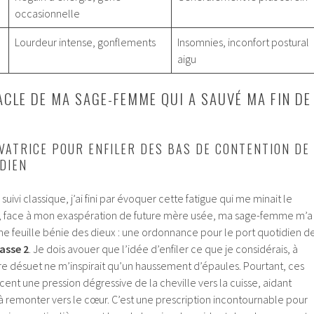
occasionnelle
Lourdeur intense, gonflements
Insomnies, inconfort postural
aigu
ACLE DE MA SAGE-FEMME QUI A SAUVÉ MA FIN DE
VATRICE POUR ENFILER DES BAS DE CONTENTION DE
IDIEN
uivi classique, j’ai fini par évoquer cette fatigue qui me minait le
é, face à mon exaspération de future mère usée, ma sage-femme m’a
e feuille bénie des dieux : une ordonnance pour le port quotidien d
asse 2
. Je dois avouer que l’idée d’enfiler ce que je considérais, à
e désuet ne m’inspirait qu’un haussement d’épaules. Pourtant, ces
cent une pression dégressive de la cheville vers la cuisse, aidant
remonter vers le cœur. C’est une prescription incontournable pour