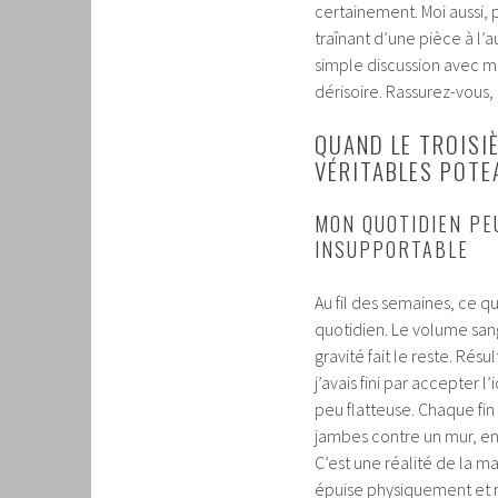
certainement. Moi aussi, 
traînant d’une pièce à l’
simple discussion avec 
dérisoire. Rassurez-vous,
QUAND LE TROISI
VÉRITABLES POT
MON QUOTIDIEN PE
INSUPPORTABLE
Au fil des semaines, ce 
quotidien. Le volume sang
gravité fait le reste. Rés
j’avais fini par accepte
peu flatteuse. Chaque fin
jambes contre un mur, en 
C’est une réalité de la m
épuise physiquement et