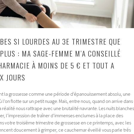
MBES SI LOURDES AU 3E TRIMESTRE QUE
 PLUS : MA SAGE-FEMME M’A CONSEILLÉ
HARMACIE À MOINS DE 5 € ET TOUT A
X JOURS
nt la grossesse comme une période d’épanouissement absolu, une
’on flotte sur un petit nuage. Mais, entre nous, quand on arrive dans
la réalité nous rattrape avec une brutalité navrante. Les nuits blanches
ner, l’impression de traîner d’immenses enclumes à la place des
s votre troisième trimestre de grossesse en ce printemps, avec les
cent doucement à grimper, ce cauchemar éveillé vous parle très