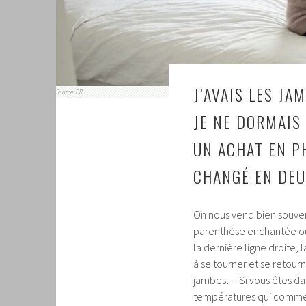
J’AVAIS LES JA
Source: DR
JE NE DORMAIS
UN ACHAT EN P
CHANGÉ EN DEU
On nous vend bien souve
parenthèse enchantée où l
la dernière ligne droite, 
à se tourner et se retour
jambes… Si vous êtes dan
températures qui commen