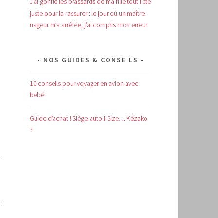
J’ai gonflé les brassards de ma fille tout l’été
juste pour la rassurer : le jour où un maître-
nageur m’a arrêtée, j’ai compris mon erreur
NOS GUIDES & CONSEILS
10 conseils pour voyager en avion avec
bébé
Guide d’achat !
Siège-auto i-Size… Kézako
?
,
i