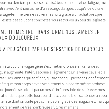
pour ma dernière grossesse, j’étais à bout de nerfs et de fatigue, me
autre avec l’enthousiasme d’un escargot fatigué. Jusqu’à ce qu’une
ma sage-femme vienne sauver mes nuits grâce à un achat presque
 il existe des solutions concrètes pour retrouver un peu de légèreté.
ÈME TRIMESTRE TRANSFORME NOS JAMBES EN
EAUX DOULOUREUX
U À PEU GÂCHÉ PAR UNE SENSATION DE LOURDEUR
qui n’était qu’une vague gêne s’est métamorphosé en un fardeau
uin augmente, l’utérus appuie allègrement sur la veine cave, et la
ultat ? Des jambes qui gonflent, qui tirent et qui picotent. Honnêtement
r l’idée que mon corps devait simplement subir cette métamorphose
 de journée se soldait par un besoin irrépressible de surélever mes
attendant que cette lourdeur diffuse veuille bien s’atténuer un peu.
aternité dont on parle peu sur le papier glacé des magazines, mais qu
 moralement de très nombreuses futures mamans.