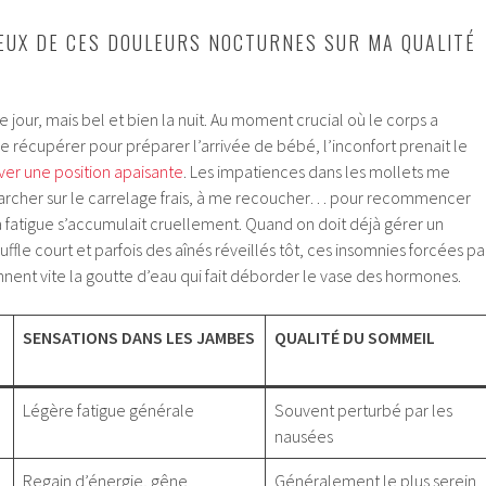
EUX DE CES DOULEURS NOCTURNES SUR MA QUALITÉ
le jour, mais bel et bien la nuit. Au moment crucial où le corps a
récupérer pour préparer l’arrivée de bébé, l’inconfort prenait le
ver une position apaisante
. Les impatiences dans les mollets me
marcher sur le carrelage frais, à me recoucher… pour recommencer
La fatigue s’accumulait cruellement. Quand on doit déjà gérer un
ffle court et parfois des aînés réveillés tôt, ces insomnies forcées pa
nnent vite la goutte d’eau qui fait déborder le vase des hormones.
SENSATIONS DANS LES JAMBES
QUALITÉ DU SOMMEIL
Légère fatigue générale
Souvent perturbé par les
nausées
Regain d’énergie, gêne
Généralement le plus serein