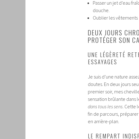
Passer un jet d’eau fra
douche.
Oublier les vêtements o
DEUX JOURS CHRO
PROTÉGER SON CA
UNE LÉGÈRETÉ RET
ESSAYAGES
Je suis d’une nature asse
doutes. En deux jours seu
premier soir, mes chevil
sensation brûlante dans l
dans tous les sens
. Cette 
fin de parcours, prépare
en arrière-plan.
LE REMPART INDIS