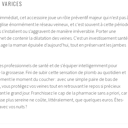
S VARICES
mmédiat, cet accessoire joue un rôle préventif majeur qui n’est pas 
agilise énormément le réseau veineux, et c’est souvent à cette périod
 s’installent ou s’aggravent de manière irréversible. Porter une
 de contenir la dilatation des veines. C’est un investissement santé
ulage la maman épuisée d’aujourd’hui, tout en préservant les jambes
r les professionnels de santé et de s’équiper intelligemment pour
 la grossesse. Fini de subir cette sensation de plomb au quotidien et
ment le moment du coucher : avec une simple paire de bas de
vous protégez vos veines tout en retrouvant le repos si précieux
nt le grand jour. Franchissez le cap de la pharmacie sans a priori, car
esse plus sereine ne coûte, littéralement, que quelques euros. Êtes-
avec vos nuits ?