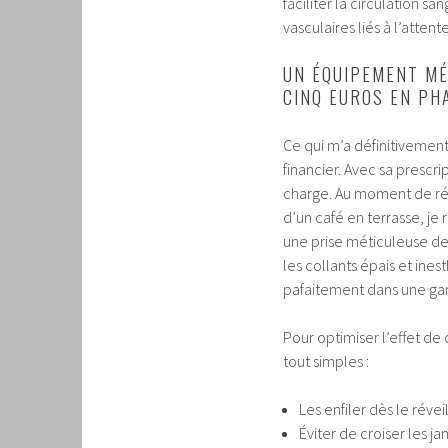
faciliter la circulation 
vasculaires liés à l’attent
UN ÉQUIPEMENT MÉ
CINQ EUROS EN PH
Ce qui m’a définitivement
financier. Avec sa prescr
charge. Au moment de régle
d’un café en terrasse, je
une prise méticuleuse de
les collants épais et ines
pafaitement dans une gar
Pour optimiser l’effet de
tout simples :
Les enfiler dès le rév
Éviter de croiser les j