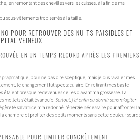
îche, en remontant des chevilles vers les cuisses, à la fin de ma
u sous-vêtements trop serrés à la taille.
NO POUR RETROUVER DES NUITS PAISIBLES ET
PITAL VEINEUX
ROUVÉE EN UN TEMPS RECORD APRÈS LES PREMIERS
z pragmatique, pour ne pas dire sceptique, mais je dus ravaler mes
lement, le changement fut spectaculaire. En retirant mes bas le
les étaient presque redevenues celles d’avant ma grossesse. La
es mollets s’était évanouie.
Surtout, j’ai enfin pu dormir sans m’agiter
légèreté salvatrice m’a redonné l’énergie nécessaire pour affronter la
r la chambre et profiter des petits moments sans cette douleur sourd
PENSABLE POUR LIMITER CONCRÈTEMENT