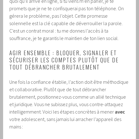
quoi qu’il arrive en ligne, si tu viens m’en parler, je te
promets que je ne te confisquerai pas ton téléphone. On
gérera le problème, pas l’objet. Cette promesse
solennelle est la clé capable de déverrouiller la parole.
C’est un contrat moral : tu me donnes l’accès à ta
souffrance, je te garantis le maintien de ton lien social.
AGIR ENSEMBLE : BLOQUER, SIGNALER ET
SÉCURISER LES COMPTES PLUTÔT QUE DE
TOUT DÉBRANCHER BRUTALEMENT
Une fois la confiance établie, l’action doit être méthodique
et collaborative. Plutôt que de tout débrancher
brutalement, positionnez-vous comme un allié technique
et juridique. Vous ne subissez plus, vous contre-attaquez
intelligemment. Voici les étapes concrètes à mener
avec
votre adolescent, sans jamais lui arracher l’appareil des
mains :