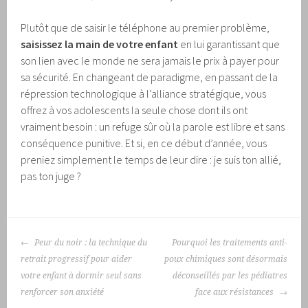
Plutôt que de saisir le téléphone au premier problème,
saisissez la main de votre enfant
en lui garantissant que
son lien avec le monde ne sera jamais le prix à payer pour
sa sécurité. En changeant de paradigme, en passant de la
répression technologique à l’alliance stratégique, vous
offrez à vos adolescents la seule chose dont ils ont
vraiment besoin : un refuge sûr où la parole est libre et sans
conséquence punitive. Et si, en ce début d’année, vous
preniez simplement le temps de leur dire : je suis ton allié,
pas ton juge ?
NAVIGATION
Peur du noir : la technique du
Pourquoi les traitements anti-
DES
retrait progressif pour aider
poux chimiques sont désormais
ARTICLES
votre enfant à dormir seul sans
déconseillés par les pédiatres
renforcer son anxiété
face aux résistances