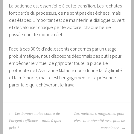
La patience est essentielle à cette transition. Les rechutes
font partie du processus, ce ne sont pas des échecs, mais
des étapes. L’important est de maintenir le dialogue ouvert
et de valoriser chaque petite victoire, chaque heure
passée dans le monde réel.
Face à ces 30 % d’adolescents concernés par un usage
problématique, nous disposons désormais des outils pour
empêcher le virtuel de grignoter toute la place. Le
protocole de l’Assurance Maladie nous donne la légitimité
et la méthode, mais c’est l’engagement et la présence
parentale qui achèveront le travail.
NAVIGATION
Les bonnes notes contre de
Les meilleurs magazines pour
DES
l’argent : efficace… mais à quel
vivre la maternité avec plus de
ARTICLES
prix ?
conscience