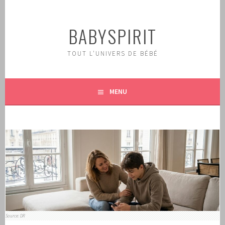
Aller
au
BABYSPIRIT
contenu
principal
TOUT L'UNIVERS DE BÉBÉ
MENU
Source: DR