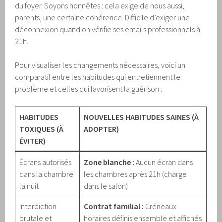
du foyer. Soyons honnêtes : cela exige de nous aussi,
parents, une certaine cohérence. Difficile d’exiger une
déconnexion quand on vérifie ses emails professionnels à
21h.
Pour visualiser les changements nécessaires, voici un
comparatif entre les habitudes qui entretiennent le
problème et celles qui favorisent la guérison :
HABITUDES
NOUVELLES HABITUDES SAINES (À
TOXIQUES (À
ADOPTER)
ÉVITER)
Écrans autorisés
Zone blanche :
Aucun écran dans
dans la chambre
les chambres après 21h (charge
la nuit
dans le salon)
Interdiction
Contrat familial :
Créneaux
brutale et
horaires définis ensemble et affichés