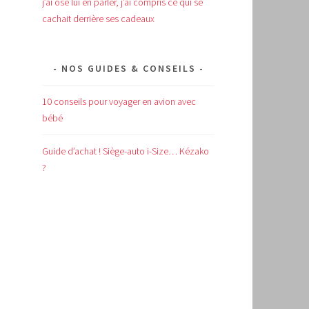
j’ai osé lui en parler, j’ai compris ce qui se
cachait derrière ses cadeaux
NOS GUIDES & CONSEILS
10 conseils pour voyager en avion avec
bébé
Guide d’achat !
Siège-auto i-Size… Kézako
?