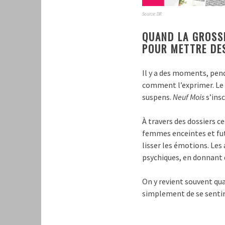
Source: DR
QUAND LA GROSS
POUR METTRE DES
Il y a des moments, pend
comment l’exprimer. Le 
suspens.
Neuf Mois
s’ins
À travers des dossiers c
femmes enceintes et fu
lisser les émotions. Les
psychiques, en donnant d
On y revient souvent qu
simplement de se sentir 