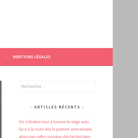
E
MENTIONS LÉGALES
Rechercher :
ARTICLES RÉCENTS
On s’obstine tous à tourner le siège auto
face à la route dès le premier anniversaire,
alors que cette consigne des techniciens