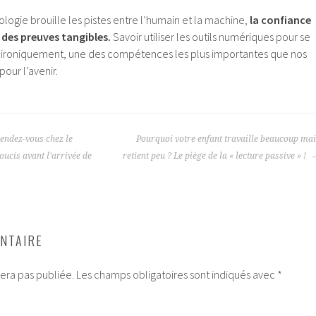
logie brouille les pistes entre l’humain et la machine,
la confiance
 des preuves tangibles.
Savoir utiliser les outils numériques pour se
, ironiquement, une des compétences les plus importantes que nos
our l’avenir.
endez-vous chez le
Pourquoi votre enfant travaille beaucoup ma
soucis avant l’arrivée de
retient peu ? Le piège de la « lecture passive » !
NTAIRE
era pas publiée.
Les champs obligatoires sont indiqués avec
*