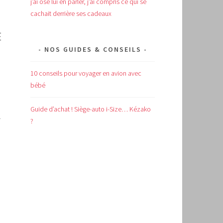
j’ai osé lui en parler, j’ai compris ce qui se
cachait derrière ses cadeaux
E
NOS GUIDES & CONSEILS
10 conseils pour voyager en avion avec
bébé
Guide d’achat !
Siège-auto i-Size… Kézako
r
?