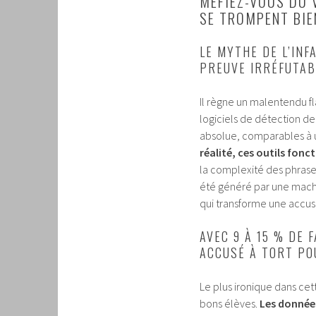
MÉFIEZ-VOUS DU V
SE TROMPENT BIE
LE MYTHE DE L’INF
PREUVE IRRÉFUTAB
Il règne un malentendu fla
logiciels de détection de p
absolue, comparables à u
réalité, ces outils fonc
la complexité des phrases
été généré par une machin
qui transforme une accus
AVEC 9 À 15 % DE 
ACCUSÉ À TORT PO
Le plus ironique dans cet
bons élèves.
Les données