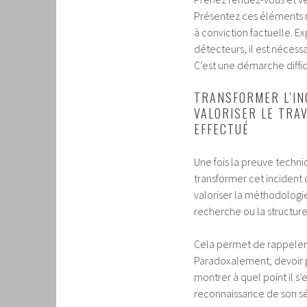
Présentez ces éléments 
à conviction factuelle. 
détecteurs, il est nécessa
C’est une démarche diffi
TRANSFORMER L’IN
VALORISER LE TRA
EFFECTUÉ
Une fois la preuve techni
transformer cet incident 
valoriser la méthodologie
recherche ou la structure 
Cela permet de rappeler q
Paradoxalement, devoir pr
montrer à quel point il s’
reconnaissance de son sé