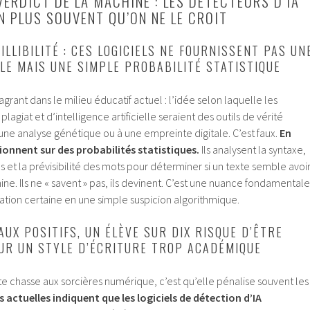
ERDICT DE LA MACHINE : LES DÉTECTEURS D’IA
N PLUS SOUVENT QU’ON NE LE CROIT
AILLIBILITÉ : CES LOGICIELS NE FOURNISSENT PAS UN
LE MAIS UNE SIMPLE PROBABILITÉ STATISTIQUE
grant dans le milieu éducatif actuel : l’idée selon laquelle les
lagiat et d’intelligence artificielle seraient des outils de vérité
ne analyse génétique ou à une empreinte digitale. C’est faux.
En
tionnent sur des probabilités statistiques.
Ils analysent la syntaxe,
 et la prévisibilité des mots pour déterminer si un texte semble avoi
e. Ils ne « savent » pas, ils devinent. C’est une nuance fondamentale
ation certaine en une simple suspicion algorithmique.
FAUX POSITIFS, UN ÉLÈVE SUR DIX RISQUE D’ÊTRE
UR UN STYLE D’ÉCRITURE TROP ACADÉMIQUE
te chasse aux sorcières numérique, c’est qu’elle pénalise souvent les
 actuelles indiquent que les logiciels de détection d’IA