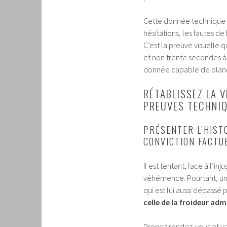
Cette donnée technique d
hésitations, les fautes de
C’est la preuve visuelle q
et non trente secondes 
donnée capable de blanc
RÉTABLISSEZ LA 
PREUVES TECHNIQ
PRÉSENTER L’HIST
CONVICTION FACTU
Il est tentant, face à l’i
véhémence. Pourtant, une
qui est lui aussi dépass
celle de la froideur adm
Prenez rendez-vous et ve