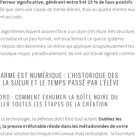
erreur significative, générant entre 9 et 15 % de faux positifs.
ie que dans une classe de trente élèves, trois ou quatre d’entre eux
ent accusés.
algorithmes tiquent souvent face à un style d’écriture très structuré,
ochable et un peu formel, soit exactement ce que le système
ne depuis des décennies. Un élève qui applique scrupuleusement les
 classique risque, paradoxalement, de voir son travail signalé comme
 ARME EST NUMÉRIQUE : L’HISTORIQUE DES
LA SUEUR ET LE TEMPS PASSÉ PAR L’ÉLÈVE
ORD : COMMENT EXHUMER LA BOÎTE NOIRE DU
ÉLER TOUTES LES ÉTAPES DE LA CRÉATION
 la technologie, la défense doit l’être tout autant.
Oubliez les
; la preuve irréfutable réside dans les métadonnées de votre
st une solution technique méconnue mais redoutable : la fourniture