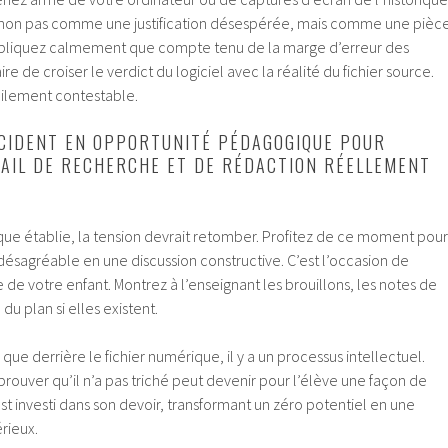
non pas comme une justification désespérée, mais comme une pièc
Expliquez calmement que compte tenu de la marge d’erreur des
ire de croiser le verdict du logiciel avec la réalité du fichier source.
cilement contestable.
CIDENT EN OPPORTUNITÉ PÉDAGOGIQUE POUR
VAIL DE RECHERCHE ET DE RÉDACTION RÉELLEMENT
que établie, la tension devrait retomber. Profitez de ce moment pour
désagréable en une discussion constructive. C’est l’occasion de
 de votre enfant. Montrez à l’enseignant les brouillons, les notes de
du plan si elles existent.
ue derrière le fichier numérique, il y a un processus intellectuel.
ouver qu’il n’a pas triché peut devenir pour l’élève une façon de
est investi dans son devoir, transformant un zéro potentiel en une
rieux.