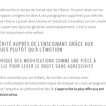
émontre le temps de travail réel de l’élève. On peut observer les
 frappe corrigées en direct, les paragraphes supprimés puis réécrits.
ue l’élève a passé deux heures un mardi soir à travailler sur son clavier
à copier une réponse générée automatiquement. C’est la seule
hir totalement votre enfant.
VÉRITÉ AUPRÈS DE L’ENSEIGNANT GRÂCE AUX
UES PLUTÔT QU’À L’ÉMOTION
ORIQUE DES MODIFICATIONS COMME UNE PIÈCE À
ELLE POUR LEVER LE DOUTE SANS AGRESSIVITÉ
njustice ressentie par son enfant, de monter au créneau avec
 confrontation émotionnelle risque de braquer le corps enseignant
é par l’ampleur du phénomène des IA.
L’approche la plus efficace est
inistrative.
nez armé de votre ordinateur ou de captures d’écran de l’historique