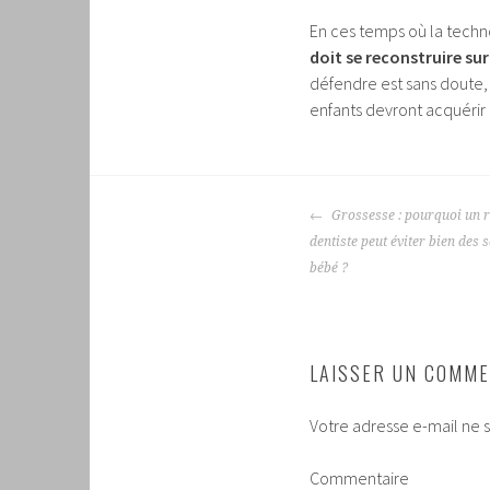
En ces temps où la techno
doit se reconstruire sur
défendre est sans doute
enfants devront acquérir p
NAVIGATION
Grossesse : pourquoi un r
DES
dentiste peut éviter bien des 
ARTICLES
bébé ?
LAISSER UN COMME
Votre adresse e-mail ne s
Commentaire