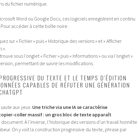
ons du fichier numérique.
Microsoft Word ou Google Docs, ces logiciels enregistrent en continu
Pour accéder à cette boîte noire :
uez sur « Fichier » puis « Historique des versions » et « Afficher
s ».
trouve sous l’onglet « Fichier » puis « Informations » ou via l’onglet «
version, permettant de suivre les modifications.
PROGRESSIVE DU TEXTE ET LE TEMPS D’ÉDITION
DONNÉES CAPABLES DE RÉFUTER UNE GÉNÉRATION
 CHATGPT
e saute aux yeux.
Une triche via une IA se caractérise
pier-coller massif : un gros bloc de texte apparaît
 document. À l’inverse, l’historique des versions d’un travail honnête
abeur. On y voit la construction progressive du texte, phrase par