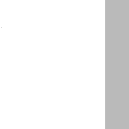
,
,
.