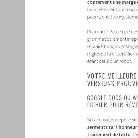
conservent une marge d’
Concrètement, cela signif
pourraient être injustem
Pourquoi ? Parce que ces 
grammaticalement irrépr
scolaire français enseig
règles de la dissertation
étant celui d’un robot.
VOTRE MEILLEURE
VERSIONS PROUVE 
GOOGLE DOCS OU W
FICHIER POUR RÉV
Si l’accusation repose sur
serments sur l’honneur 
traitement de texte.
C’e