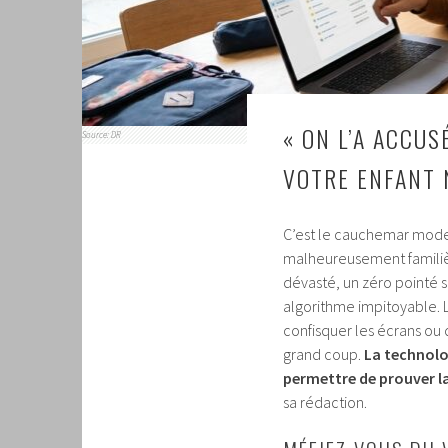
« ON L’A ACCU
Source: DR
VOTRE ENFANT N
C’est le cauchemar moder
malheureusement familière 
dévasté, un zéro pointé s
algorithme impitoyable. Le
confisquer les écrans ou 
grand coup.
La technolog
permettre de prouver l
sa rédaction.