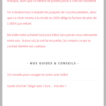
manqué, alors que ce réflexe de parent passe à côté de l’essentiel
On s’obstine tous à empiler les paquets de couches jetables, alors
que ce choix revenu à la mode en 2026 allège la facture de plus de
1 000 € par enfant
Ma belle-mère achetait tout pour bébé sans jamais nous demander
notre avis : le jour où j’ai osé lui en parler, j’ai compris ce qui se
cachait derrière ses cadeaux
NOS GUIDES & CONSEILS
10 conseils pour voyager en avion avec bébé
Guide d’achat !
Siège-auto i-Size… Kézako ?