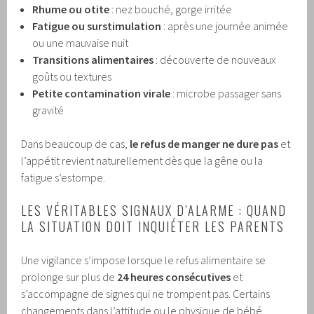
Rhume ou otite
: nez bouché, gorge irritée
Fatigue ou surstimulation
: après une journée animée
ou une mauvaise nuit
Transitions alimentaires
: découverte de nouveaux
goûts ou textures
Petite contamination virale
: microbe passager sans
gravité
Dans beaucoup de cas,
le refus de manger ne dure pas
et
l’appétit revient naturellement dès que la gêne ou la
fatigue s’estompe.
LES VÉRITABLES SIGNAUX D’ALARME : QUAND
LA SITUATION DOIT INQUIÉTER LES PARENTS
Une vigilance s’impose lorsque le refus alimentaire se
prolonge sur plus de
24 heures consécutives
et
s’accompagne de signes qui ne trompent pas. Certains
changements dans l’attitude ou le physique de bébé