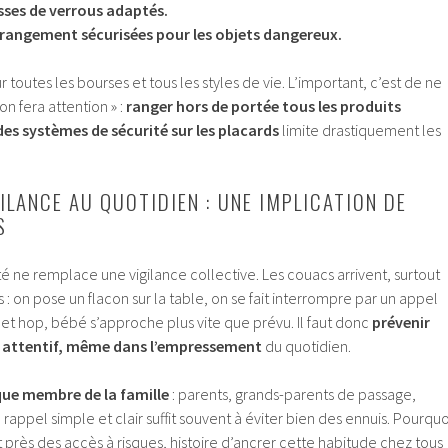
sses de verrous adaptés.
e rangement sécurisées pour les objets dangereux.
r toutes les bourses et tous les styles de vie. L’important, c’est de ne
on fera attention » :
ranger hors de portée tous les produits
 des systèmes de sécurité sur les placards
limite drastiquement les
ILANCE AU QUOTIDIEN : UNE IMPLICATION DE
S
 ne remplace une vigilance collective. Les couacs arrivent, surtout
 : on pose un flacon sur la table, on se fait interrompre par un appel
et hop, bébé s’approche plus vite que prévu. Il faut donc
prévenir
er attentif, même dans l’empressement
du quotidien.
ue membre de la famille
: parents, grands-parents de passage,
rappel simple et clair suffit souvent à éviter bien des ennuis. Pourquo
 près des accès à risques, histoire d’ancrer cette habitude chez tous