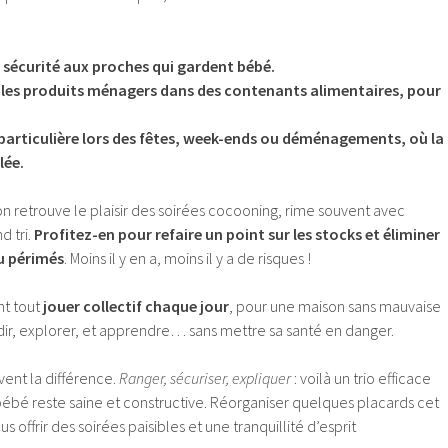
e sécurité aux proches qui gardent bébé.
 les produits ménagers dans des contenants alimentaires, pour
 particulière lors des fêtes, week-ends ou déménagements, où la
lée.
n retrouve le plaisir des soirées cocooning, rime souvent avec
d tri.
Profitez-en pour refaire un point sur les stocks et éliminer
u périmés
. Moins il y en a, moins il y a de risques !
nt tout
jouer collectif chaque jour
, pour une maison sans mauvaise
dir, explorer, et apprendre… sans mettre sa santé en danger.
vent la différence.
Ranger, sécuriser, expliquer
: voilà un trio efficace
bébé reste saine et constructive. Réorganiser quelques placards cet
 offrir des soirées paisibles et une tranquillité d’esprit