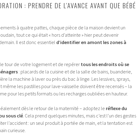
ORATION : PRENDRE DE L’AVANCE AVANT QUE BÉBÉ
ements à quatre pattes, chaque pièce de la maison devient un
Soudain, tout ce qui était « hors d’atteinte » hier peut devenir
demain. Il est donc essentiel
d’identifier en amont les zones à
 le tour de votre logement et de repérer
tous les endroits où se
ménagers
: placards de la cuisine et de la salle de bains, buanderie,
re la machine à laver ou près du bac à linge. Les lessives, sprays,
t même les pastilles pour lave-vaisselle doivent être recensés – la
me pour les petits formats ou les recharges oubliées en hauteur.
idéalement dès le retour de la maternité – adoptez le
réflexe du
u sous clé
. Cela prend quelques minutes, mais c’est l’un des gestes
iter l’accident : un seul produit à portée de main, et la tentation est
ain curieuse.