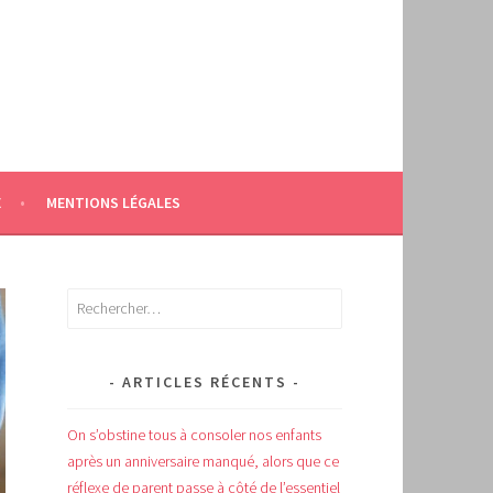
E
MENTIONS LÉGALES
Rechercher :
ARTICLES RÉCENTS
On s’obstine tous à consoler nos enfants
après un anniversaire manqué, alors que ce
réflexe de parent passe à côté de l’essentiel