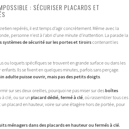
IMPOSSIBLE : SÉCURISER PLACARDS ET
ÉS
ntretien repérés, il est temps d’agir concrètement. Même avec la
nde, personne n’est à l’abri d’une minute d’inattention. La parade la
es systèmes de sécurité sur les portes et tiroirs
contenant les
us ou loquets spécifiques se trouvent en grande surface ou dans les
 enfants. Ils se fixent en quelques minutes, parfois sans perçage.
n adulte puisse ouvrir, mais pas des petits doigts
.
ormir sur ses deux oreilles, pourquoi ne pas miser sur des
boîtes
u à clé, ou sur un
placard dédié, fermé à clé
, où rassembler tous ces
p : un placard en hauteur, voire sur une étagère hors de portée, pour
uits ménagers dans des placards en hauteur ou fermés à clé.