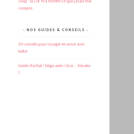
coup : la CAF m’a montré ce que j’avais mal
compris
NOS GUIDES & CONSEILS
10 conseils pour voyager en avion avec
bébé
Guide d’achat !
Siège-auto i-Size… Kézako
?