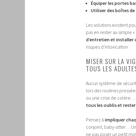
Équiper les portes ba
Utiliser des boîtes d
Les solutions existent pou
pas en rester au simple « 
d’entretien et installer
risques d’intoxication.
MISER SUR LA VIG
TOUS LES ADULTE
Aucun système de sécurité
lors des routines pressées
ou une crise de colère… 
tous les oublis et rest
Pensez à
impliquer chaq
conjoint, baby-sitter… Un 
ne pas poser un petit mot