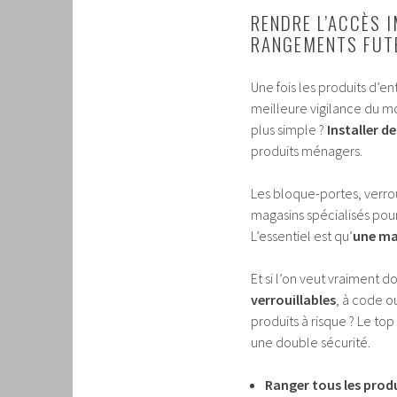
RENDRE L’ACCÈS 
RANGEMENTS FUT
Une fois les produits d’e
meilleure vigilance du mo
plus simple ?
Installer d
produits ménagers.
Les bloque-portes, verro
magasins spécialisés pour
L’essentiel est qu’
une mai
Et si l’on veut vraiment d
verrouillables
, à code o
produits à risque ? Le to
une double sécurité.
Ranger tous les prod