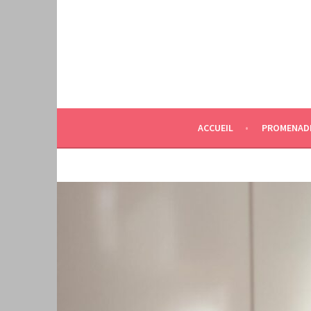
Aller
au
contenu
principal
ACCUEIL
PROMENAD