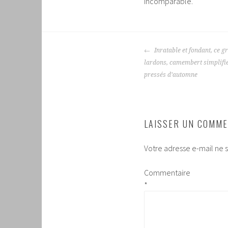
incomparable.
NAVIGATION
Inratable et fondant, ce g
DES
lardons, camembert simplifie
ARTICLES
pressés d’automne
LAISSER UN COMME
Votre adresse e-mail ne s
Commentaire
*