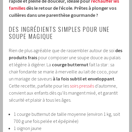
rapide et pleine de douceur, idéale pour
réchauffer les
familles
dès le retour de l’école. Prêtes à plonger vos
cuillères dans une parenthèse gourmande ?
DES INGRÉDIENTS SIMPLES POUR UNE
SOUPE MAGIQUE
Rien de plus agréable que de rassembler autour de soi
des
produits frais
pour composer une soupe douce au palais
et légère à digérer. La
courge butternut
fait la star : sa
chair fondante se marie à merveille au lait de coco, pour
un mariage de saveurs
à la fois subtil et enveloppant
.
Cette recette, parfaite pour les
soirs pressés
d’automne,
convient aux enfants dès qu’ils mangent mixé, et garantit
sécurité et plaisir à tous les âges.
1 courge butternut de taille moyenne (environ 1 kg, soit
700 g une fois pelée et épépinée)
1 oignon jaune