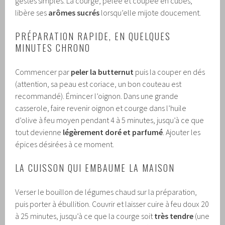
gestes simples. La courge, pelée et coupée en cubes,
libère ses
arômes sucrés
lorsqu’elle mijote doucement.
PRÉPARATION RAPIDE, EN QUELQUES
MINUTES CHRONO
Commencer par
peler la butternut
puis la couper en dés
(attention, sa peau est coriace, un bon couteau est
recommandé). Émincer l’oignon. Dans une grande
casserole, faire revenir oignon et courge dans l’huile
d’olive à feu moyen pendant 4 à 5 minutes, jusqu’à ce que
tout devienne
légèrement doré et parfumé
. Ajouter les
épices désirées à ce moment.
LA CUISSON QUI EMBAUME LA MAISON
Verser le bouillon de légumes chaud sur la préparation,
puis porter à ébullition. Couvrir et laisser cuire à feu doux 20
à 25 minutes, jusqu’à ce que la courge soit
très tendre
(une