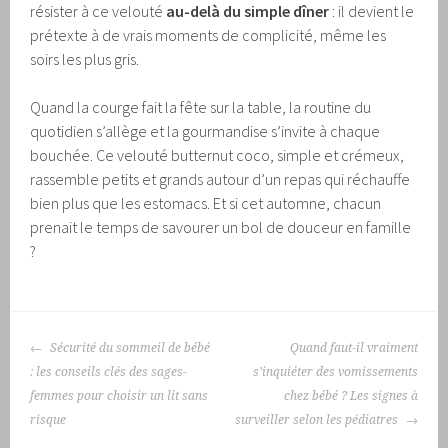
résister à ce velouté
au-delà du simple dîner
: il devient le
prétexte à de vrais moments de complicité, même les
soirs les plus gris.
Quand la courge fait la fête sur la table, la routine du
quotidien s’allège et la gourmandise s’invite à chaque
bouchée. Ce velouté butternut coco, simple et crémeux,
rassemble petits et grands autour d’un repas qui réchauffe
bien plus que les estomacs. Et si cet automne, chacun
prenait le temps de savourer un bol de douceur en famille
?
NAVIGATION
Sécurité du sommeil de bébé
Quand faut-il vraiment
DES
: les conseils clés des sages-
s’inquiéter des vomissements
ARTICLES
femmes pour choisir un lit sans
chez bébé ? Les signes à
risque
surveiller selon les pédiatres