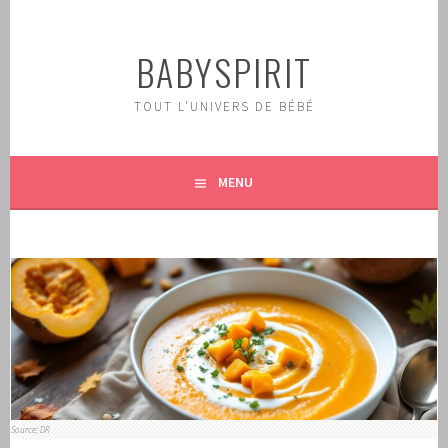
Aller
au
BABYSPIRIT
contenu
principal
TOUT L'UNIVERS DE BÉBÉ
MENU
Source: DR