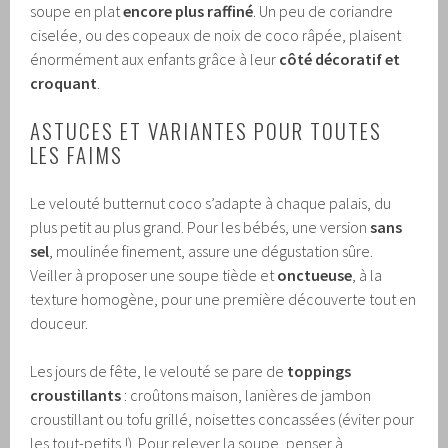
soupe en plat
encore plus raffiné
. Un peu de coriandre
ciselée, ou des copeaux de noix de coco râpée, plaisent
énormément aux enfants grâce à leur
côté décoratif et
croquant
.
ASTUCES ET VARIANTES POUR TOUTES
LES FAIMS
Le velouté butternut coco s’adapte à chaque palais, du
plus petit au plus grand. Pour les bébés, une version
sans
sel
, moulinée finement, assure une dégustation sûre.
Veiller à proposer une soupe tiède et
onctueuse
, à la
texture homogène, pour une première découverte tout en
douceur.
Les jours de fête, le velouté se pare de
toppings
croustillants
: croûtons maison, lanières de jambon
croustillant ou tofu grillé, noisettes concassées (éviter pour
les tout-petits !). Pour relever la soupe, penser à