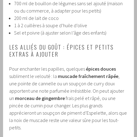
700 ml de bouillon de légumes sans sel ajouté (maison
ou du commerce, à adapter pour les petits)
200 ml de lait de coco
1 à 2 cuillères à soupe d’huile d’olive
Sel et poivre (à ajuster selon l’âge des enfants)
LES ALLIÉS DU GOÛT : ÉPICES ET PETITS
EXTRAS À AJOUTER
Pour enchanter les papilles, quelques
épices douces
subliment le velouté : la
muscade fraîchement râpée
,
une pointe de cannelle ou un soupçon de curry doux
apportent une note parfumée irrésistible. On peut ajouter
un
morceau de gingembre
frais pelé et râpé, ou une
pincée de cumin pour changer. Les plus grands
apprécieront un soupçon de piment d’Espelette, alors que
la noix de muscade reste une valeur sûre pour les tout-
petits.