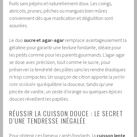
fruits sans pépins et naturellement doux. Les coings,
abricots, prunes, pêches ou mangues bien mûres
conviennent dès que mastication et déglutition sont
assurées.
Le duo
sucre et agar-agar
remplace avantageusement la
gélatine pour garantir une texture fondante, idéale pour
les petits comme pour les parents gourmands. L’agar-agar
se dose avec précision, tout comme le sucre, pour
préserver la tendreté des pâtes sans les rendre élastiques
ni trop compactes. Un soupçon de citron apporte la
petite
note acidulée
qui équilibre la douceur, tandis qu’une
pincée de vanille, un zeste d’orange ou quelques épices
douces réveillent les papilles.
RÉUSSIR LA CUISSON DOUCE : LE SECRET
D’UNE TENDRESSE INÉGALÉE
Pour obtenir ces fameux carrés fondants, la
cuisson lente