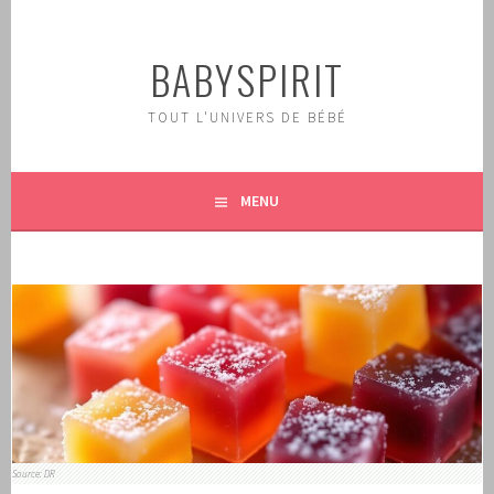
Aller
au
BABYSPIRIT
contenu
principal
TOUT L'UNIVERS DE BÉBÉ
MENU
Source: DR