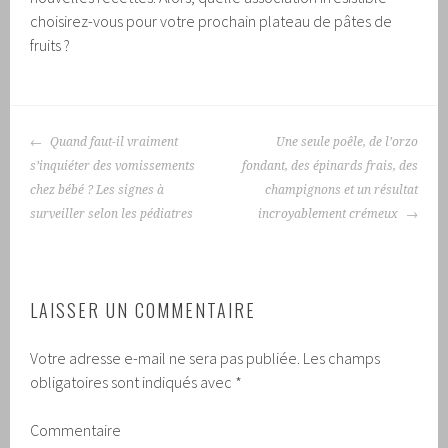
choisirez-vous pour votre prochain plateau de pâtes de
fruits ?
NAVIGATION
Quand faut-il vraiment
Une seule poêle, de l’orzo
DES
s’inquiéter des vomissements
fondant, des épinards frais, des
ARTICLES
chez bébé ? Les signes à
champignons et un résultat
surveiller selon les pédiatres
incroyablement crémeux
LAISSER UN COMMENTAIRE
Votre adresse e-mail ne sera pas publiée.
Les champs
obligatoires sont indiqués avec
*
Commentaire