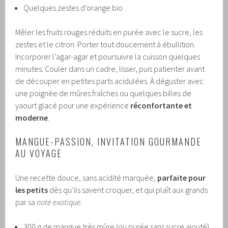
Quelques zestes d’orange bio
Mêler les fruits rouges réduits en purée avec le sucre, les
zestes et le citron. Porter tout doucement à ébullition.
Incorporer l’agar-agar et poursuivre la cuisson quelques
minutes. Couler dans un cadre, lisser, puis patienter avant
de découper en petites parts acidulées. À déguster avec
une poignée de mûres fraîches ou quelques billes de
yaourt glacé pour une expérience
réconfortante et
moderne
.
MANGUE-PASSION, INVITATION GOURMANDE
AU VOYAGE
Une recette douce, sans acidité marquée,
parfaite pour
les petits
dès qu’ils savent croquer, et qui plaît aux grands
par sa
note exotique
.
300 g de mangue très mûre (ou purée sans sucre ajouté)