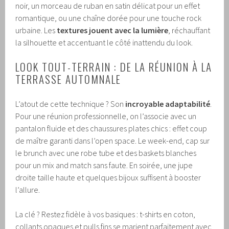
noir, un morceau de ruban en satin délicat pour un effet
romantique, ou une chaîne dorée pour une touche rock
urbaine. Les
textures jouent avec la lumière
, réchauffant
la silhouette et accentuant le côté inattendu du look.
LOOK TOUT-TERRAIN : DE LA RÉUNION À LA
TERRASSE AUTOMNALE
L’atout de cette technique ? Son
incroyable adaptabilité
.
Pour une réunion professionnelle, on l’associe avec un
pantalon fluide et des chaussures plates chics : effet coup
de maître garanti dans l’open space. Le week-end, cap sur
le brunch avec une robe tube et des baskets blanches
pour un mix and match sans faute. En soirée, une jupe
droite taille haute et quelques bijoux suffisent à booster
l’allure.
La clé ? Restez fidèle à vos basiques : t-shirts en coton,
collants opaques et pulls fins se marient parfaitement avec