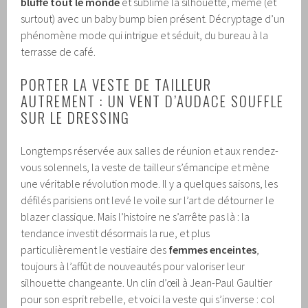
bluffe tout le monde
et sublime la silhouette, même (et
surtout) avec un baby bump bien présent. Décryptage d’un
phénomène mode qui intrigue et séduit, du bureau à la
terrasse de café.
PORTER LA VESTE DE TAILLEUR
AUTREMENT : UN VENT D’AUDACE SOUFFLE
SUR LE DRESSING
Longtemps réservée aux salles de réunion et aux rendez-
vous solennels, la veste de tailleur s’émancipe et mène
une véritable révolution mode. Il y a quelques saisons, les
défilés parisiens ont levé le voile sur l’art de détourner le
blazer classique. Mais l’histoire ne s’arrête pas là : la
tendance investit désormais la rue, et plus
particulièrement le vestiaire des
femmes enceintes
,
toujours à l’affût de nouveautés pour valoriser leur
silhouette changeante. Un clin d’œil à Jean-Paul Gaultier
pour son esprit rebelle, et voici la veste qui s’inverse : col