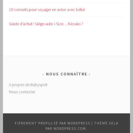
10 conseils pour voyager en avion avec bébé
Guide d’achat !
Siège-auto i-Size… Kézako ?
NOUS CONNAÎTRE
A propos de Babyspirit
Nous contacter
FIÈREMENT PROPULSÉ PAR WORDPRESS
|
THÈME SELA
PAR
WORDPRESS.COM
.