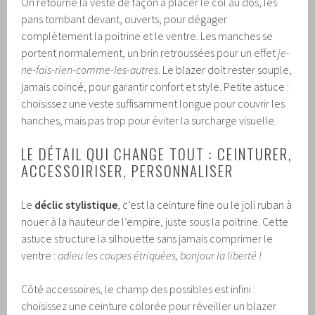
On retourne la veste de façon à placer le col au dos, les
pans tombant devant, ouverts, pour dégager
complètement la poitrine et le ventre. Les manches se
portent normalement, un brin retroussées pour un effet
je-
ne-fais-rien-comme-les-autres
. Le blazer doit rester souple,
jamais coincé, pour garantir confort et style. Petite astuce :
choisissez une veste suffisamment longue pour couvrir les
hanches, mais pas trop pour éviter la surcharge visuelle.
LE DÉTAIL QUI CHANGE TOUT : CEINTURER,
ACCESSOIRISER, PERSONNALISER
Le
déclic stylistique
, c’est la ceinture fine ou le joli ruban à
nouer à la hauteur de l’empire, juste sous la poitrine. Cette
astuce structure la silhouette sans jamais comprimer le
ventre :
adieu les coupes étriquées, bonjour la liberté !
Côté accessoires, le champ des possibles est infini :
choisissez une ceinture colorée pour réveiller un blazer