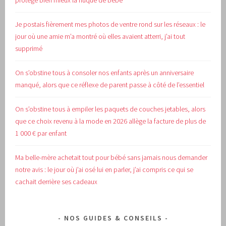
protège bien mieux la nuque de bébé
Je postais fièrement mes photos de ventre rond sur les réseaux : le
jour où une amie m’a montré où elles avaient atterri, j’ai tout
supprimé
On s’obstine tous à consoler nos enfants après un anniversaire
manqué, alors que ce réflexe de parent passe à côté de l’essentiel
On s’obstine tous à empiler les paquets de couches jetables, alors
que ce choix revenu à la mode en 2026 allège la facture de plus de
1 000 € par enfant
Ma belle-mère achetait tout pour bébé sans jamais nous demander
notre avis : le jour où j’ai osé lui en parler, j’ai compris ce qui se
cachait derrière ses cadeaux
NOS GUIDES & CONSEILS