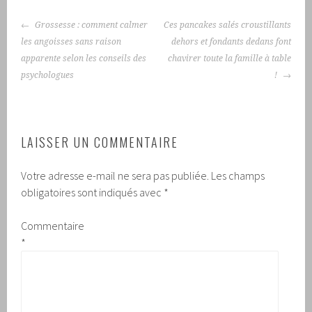
NAVIGATION
Grossesse : comment calmer
Ces pancakes salés croustillants
DES
les angoisses sans raison
dehors et fondants dedans font
ARTICLES
apparente selon les conseils des
chavirer toute la famille à table
psychologues
!
LAISSER UN COMMENTAIRE
Votre adresse e-mail ne sera pas publiée.
Les champs
obligatoires sont indiqués avec
*
Commentaire
*