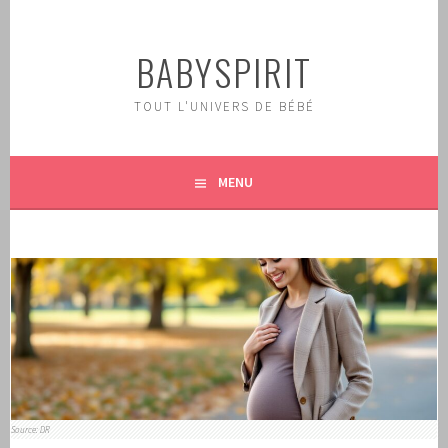
Aller
au
BABYSPIRIT
contenu
principal
TOUT L'UNIVERS DE BÉBÉ
MENU
Source: DR