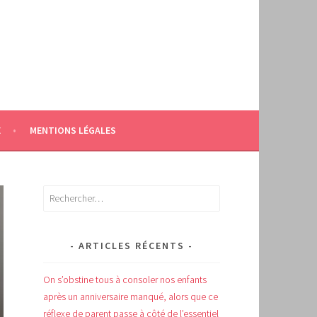
E
MENTIONS LÉGALES
Rechercher :
ARTICLES RÉCENTS
On s’obstine tous à consoler nos enfants
après un anniversaire manqué, alors que ce
réflexe de parent passe à côté de l’essentiel