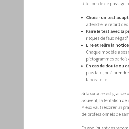
tête lors de ce passage pa
Choisir un test adapt
attendre le retard des 
Faire le test avec la
risques de faux négatif.
Lire et relire la notice
Chaque modèle a ses règ
pictogrammes parfois di
En cas de doute ou de
plus tard, ou à prendr
laboratoire.
Si la surprise est grande 
Souvent, la tentation de mu
Mieux vaut respirer un gr
de professionnels de santé
En appliquant ces recom