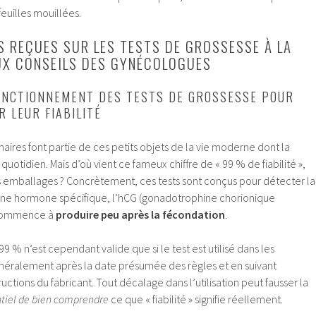
feuilles mouillées.
ES REÇUES SUR LES TESTS DE GROSSESSE À LA
UX CONSEILS DES GYNÉCOLOGUES
ONCTIONNEMENT DES TESTS DE GROSSESSE POUR
 LEUR FIABILITÉ
naires font partie de ces petits objets de la vie moderne dont la
 quotidien. Mais d’où vient ce fameux chiffre de « 99 % de fiabilité »,
es emballages ? Concrètement, ces tests sont conçus pour détecter la
une hormone spécifique, l’hCG (gonadotrophine chorionique
 commence à
produire peu après la fécondation
.
 99 % n’est cependant valide que si le test est utilisé dans les
énéralement après la date présumée des règles et en suivant
ctions du fabricant. Tout décalage dans l’utilisation peut fausser la
tiel de bien comprendre
ce que « fiabilité » signifie réellement.