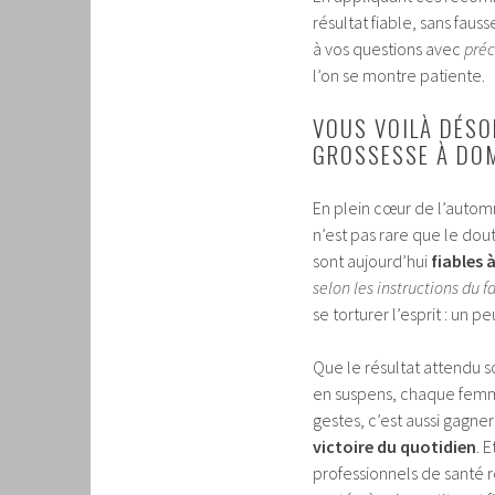
résultat fiable, sans faus
à vos questions avec
préc
l’on se montre patiente.
VOUS VOILÀ DÉSO
GROSSESSE À DOM
En plein cœur de l’autom
n’est pas rare que le dout
sont aujourd’hui
fiables 
selon les instructions du f
se torturer l’esprit : un 
Que le résultat attendu s
en suspens, chaque femm
gestes, c’est aussi gagner
victoire du quotidien
. 
professionnels de santé re