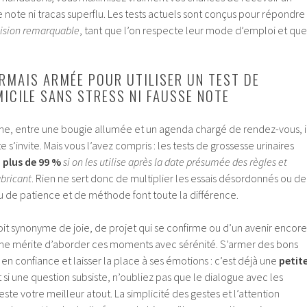
se note ni tracas superflu. Les tests actuels sont conçus pour répondre
ision remarquable
, tant que l’on respecte leur mode d’emploi et que
RMAIS ARMÉE POUR UTILISER UN TEST DE
ICILE SANS STRESS NI FAUSSE NOTE
ne, entre une bougie allumée et un agenda chargé de rendez-vous, i
e s’invite. Mais vous l’avez compris : les tests de grossesse urinaires
à plus de 99 %
si on les utilise après la date présumée des règles et
abricant
. Rien ne sert donc de multiplier les essais désordonnés ou de
peu de patience et de méthode font toute la différence.
oit synonyme de joie, de projet qui se confirme ou d’un avenir encore
e mérite d’aborder ces moments avec sérénité. S’armer des bons
 en confiance et laisser la place à ses émotions : c’est déjà une
petit
Et si une question subsiste, n’oubliez pas que le dialogue avec les
ste votre meilleur atout. La simplicité des gestes et l’attention