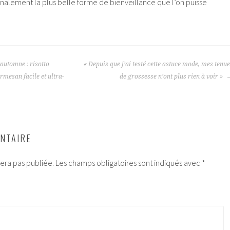
finalement la plus belle forme de bienveillance que l’on puisse
automne : risotto
« Depuis que j’ai testé cette astuce mode, mes tenu
mesan facile et ultra-
de grossesse n’ont plus rien à voir »
NTAIRE
era pas publiée.
Les champs obligatoires sont indiqués avec
*