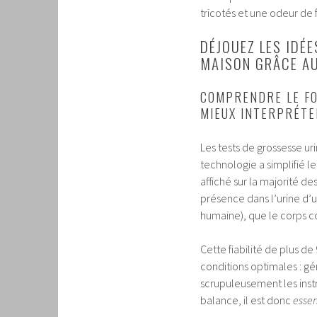
tricotés et une odeur de 
DÉJOUEZ LES IDÉ
MAISON GRÂCE A
COMPRENDRE LE F
MIEUX INTERPRÉTER
Les tests de grossesse uri
technologie a simplifié le
affiché sur la majorité d
présence dans l’urine d’
humaine), que le corps
Cette fiabilité de plus de
conditions optimales : g
scrupuleusement les instru
balance, il est donc
essen