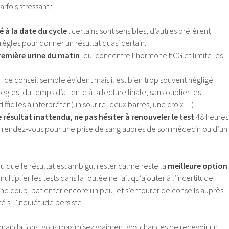
rfois stressant :
é à la date du cycle
: certains sont sensibles, d’autres préfèrent
règles pour donner un résultat quasi certain.
 première urine du matin
, qui concentre l’hormone hCG et limite les
: ce conseil semble évident mais il est bien trop souvent négligé !
les, du temps d’attente à la lecture finale, sans oublier les
fficiles à interpréter (un sourire, deux barres, une croix…)
 résultat inattendu, ne pas hésiter à renouveler le test
48 heures
e rendez-vous pour une prise de sang auprès de son médecin ou d’un
ou que le résultat est ambigu, rester calme reste la
meilleure option
.
ltiplier les tests dans la foulée ne fait qu’ajouter à l’incertitude.
and coup, patienter encore un peu, et s’entourer de conseils auprès
 si l’inquiétude persiste.
mandations, vous maximisez vraiment vos chances de recevoir un