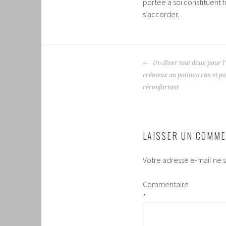
portée à soi constituent 
s’accorder.
NAVIGATION
Un dîner tout doux pour l’
DES
crémeux au potimarron et par
ARTICLES
réconfortant
LAISSER UN COMME
Votre adresse e-mail ne s
Commentaire
*