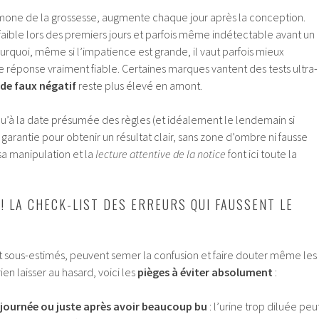
mone de la grossesse, augmente chaque jour après la conception.
 faible lors des premiers jours et parfois même indétectable avant un
ourquoi, même si l’impatience est grande, il vaut parfois mieux
 réponse vraiment fiable. Certaines marques vantent des tests ultra-
 de faux négatif
reste plus élevé en amont.
qu’à la date présumée des règles (et idéalement le lendemain si
 garantie pour obtenir un résultat clair, sans zone d’ombre ni fausse
sa manipulation et la
lecture attentive de la notice
font ici toute la
 ! LA CHECK-LIST DES ERREURS QUI FAUSSENT LE
nt sous-estimés, peuvent semer la confusion et faire douter même les
ien laisser au hasard, voici les
pièges à éviter absolument
:
ne journée ou juste après avoir beaucoup bu
: l’urine trop diluée peu