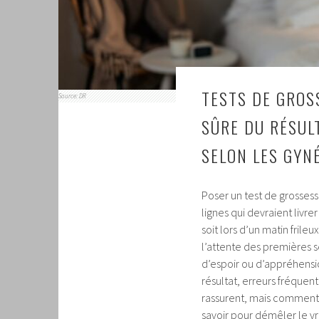
TESTS DE GROS
Source: DR
SÛRE DU RÉSUL
SELON LES GYN
Poser un test de grossess
lignes qui devraient livre
soit lors d’un matin frileu
l’attente des premières s
d’espoir ou d’appréhensio
résultat, erreurs fréquen
rassurent, mais comment
savoir pour démêler le vra