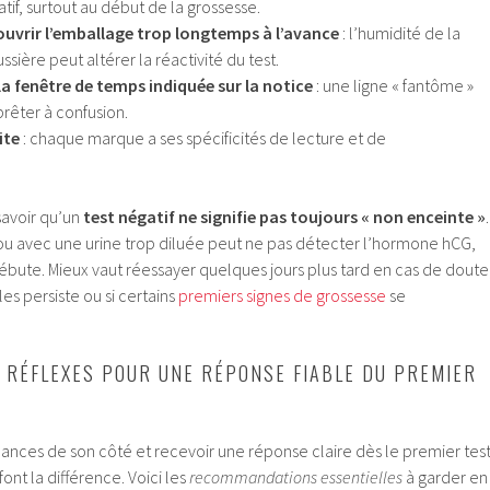
tif, surtout au début de la grossesse.
 ouvrir l’emballage trop longtemps à l’avance
: l’humidité de la
ssière peut altérer la réactivité du test.
 la fenêtre de temps indiquée sur la notice
: une ligne « fantôme »
prêter à confusion.
ite
: chaque marque a ses spécificités de lecture et de
 savoir qu’un
test négatif ne signifie pas toujours « non enceinte »
.
 ou avec une urine trop diluée peut ne pas détecter l’hormone hCG,
bute. Mieux vaut réessayer quelques jours plus tard en cas de doute
les persiste ou si certains
premiers signes de grossesse
se
 RÉFLEXES POUR UNE RÉPONSE FIABLE DU PREMIER
ances de son côté et recevoir une réponse claire dès le premier test
ont la différence. Voici les
recommandations essentielles
à garder en