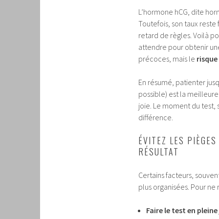
L’hormone hCG, dite hor
Toutefois, son taux reste
retard de règles. Voilà p
attendre pour obtenir une
précoces, mais le
risque
En résumé, patienter jus
possible) est la meilleure
joie. Le moment du test, 
différence.
ÉVITEZ LES PIÈGES
RÉSULTAT
Certains facteurs, souve
plus organisées. Pour ne r
Faire le test en plei