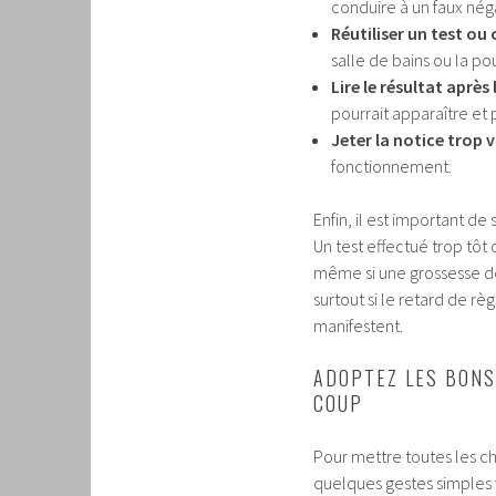
conduire à un faux néga
Réutiliser un test ou
salle de bains ou la pou
Lire le résultat après
pourrait apparaître et 
Jeter la notice trop v
fonctionnement.
Enfin, il est important de
Un test effectué trop tôt
même si une grossesse dé
surtout si le retard de règ
manifestent.
ADOPTEZ LES BONS
COUP
Pour mettre toutes les ch
quelques gestes simples f