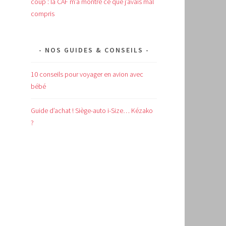
coup : la CAF m’a montré ce que j’avais mal
compris
NOS GUIDES & CONSEILS
10 conseils pour voyager en avion avec
bébé
Guide d’achat !
Siège-auto i-Size… Kézako
?