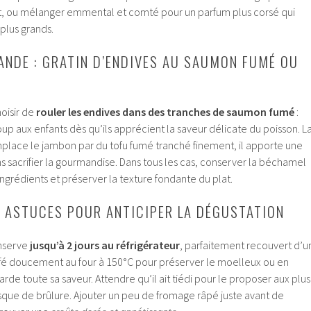
t, ou mélanger emmental et comté pour un parfum plus corsé qui
 plus grands.
NDE : GRATIN D’ENDIVES AU SAUMON FUMÉ OU
oisir de
rouler les endives dans des tranches de saumon fumé
:
up aux enfants dès qu’ils apprécient la saveur délicate du poisson. L
place le jambon par du tofu fumé tranché finement, il apporte une
s sacrifier la gourmandise. Dans tous les cas, conserver la béchamel
ingrédients et préserver la texture fondante du plat.
 ASTUCES POUR ANTICIPER LA DÉGUSTATION
onserve
jusqu’à 2 jours au réfrigérateur
, parfaitement recouvert d’u
ffé doucement au four à 150°C pour préserver le moelleux ou en
 garde toute sa saveur. Attendre qu’il ait tiédi pour le proposer aux plus
 risque de brûlure. Ajouter un peu de fromage râpé juste avant de