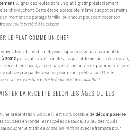
atement
. Aligner ces roulés dans un plat à gratin préalablement
s ne se chevauchent. Cette étape accessible même aux petites mains
ure un moment de partage familial où chacun peut composer son
ître
son roulé préféré
à la cuisson.
ER LE PLAT COMME UN CHEF
ées avec toute la béchamel, puis saupoudrer généreusement de
 à 200°C
pendant 25 à 30 minutes, jusqu’à obtenir une croûte dorée,
ssus. Servir bien chaud, accompagné d’une purée de pommes de terre
’une salade croquante pour les gourmands prêts à tout ! Cette
e contraste de
texture entre le fondant et le croustillant
.
ISTER LA RECETTE SELON LES ÂGES OU LES
 une présentation ludique : il est alors possible de
décomposer le
es coupées en rondelles nappées de sauce, au lieu des roulés
 : saupoudrer le gratin de
chapelure maison
avec le fromage pour