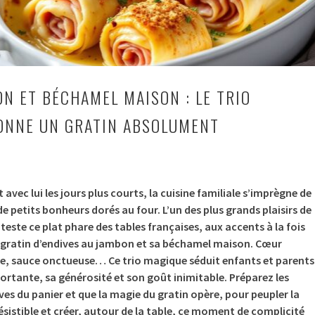
ON ET BÉCHAMEL MAISON : LE TRIO
ONNE UN GRATIN ABSOLUMENT
avec lui les jours plus courts, la cuisine familiale s’imprègne de
e petits bonheurs dorés au four. L’un des plus grands plaisirs de
teste ce plat phare des tables françaises, aux accents à la fois
 le gratin d’endives au jambon et sa béchamel maison. Cœur
e, sauce onctueuse… Ce trio magique séduit enfants et parents
fortante, sa générosité et son goût inimitable. Préparez les
ives du panier et que la magie du gratin opère, pour peupler la
sistible et créer, autour de la table, ce moment de complicité