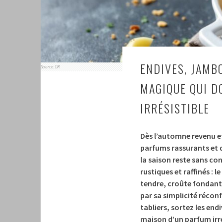
ENDIVES, JAMB
Source: DR
MAGIQUE QUI D
IRRÉSISTIBLE
Dès l’automne revenu et 
parfums rassurants et d
la saison reste sans con
rustiques et raffinés :
tendre, croûte fondant
par sa simplicité récon
tabliers, sortez les end
maison d’un parfum irré