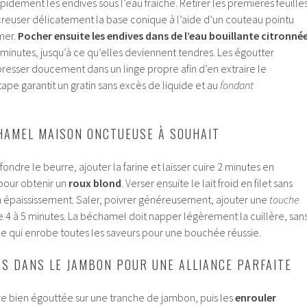
dement les endives sous l’eau fraîche. Retirer les premières feuille
is creuser délicatement la base conique à l’aide d’un couteau pointu
mer.
Pocher ensuite les endives dans de l’eau bouillante citronné
minutes, jusqu’à ce qu’elles deviennent tendres. Les égoutter
resser doucement dans un linge propre afin d’en extraire le
pe garantit un gratin sans excès de liquide et au
fondant
HAMEL MAISON ONCTUEUSE À SOUHAIT
fondre le beurre, ajouter la farine et laisser cuire 2 minutes en
pour obtenir un
roux blond
. Verser ensuite le lait froid en filet sans
à épaississement. Saler, poivrer généreusement, ajouter une
touche
e 4 à 5 minutes. La béchamel doit napper légèrement la cuillère, san
elle qui enrobe toutes les saveurs pour une bouchée réussie.
ES DANS LE JAMBON POUR UNE ALLIANCE PARFAITE
e bien égouttée sur une tranche de jambon, puis les
enrouler