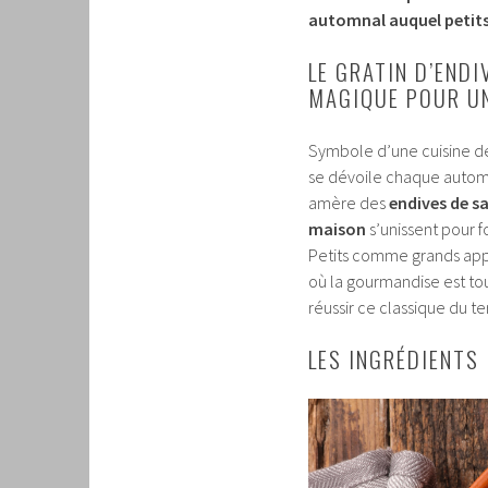
automnal auquel petits 
LE GRATIN D’END
MAGIQUE POUR U
Symbole d’une cuisine de 
se dévoile chaque automn
amère des
endives de s
maison
s’unissent pour f
Petits comme grands app
où la gourmandise est tou
réussir ce classique du t
LES INGRÉDIENTS