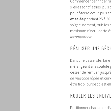
Commencer par rincer rapi
si elles sont flétries, pu
pour ôter le cœur, plus a
et salée
pendant 25 à 30 
soigneusement, puis les p
maximum d’eau : cette éta
incomparable
.
RÉALISER UNE BÉC
Dans une casserole, faire 
mélangeant à la spatule 
cesser de remuer, jusqu’
de muscade râpée
et cuir
être trop lourde : c’est 
ROULER LES ENDIV
Positionner chaque endiv