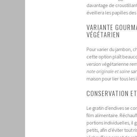
davantage de croustillan
éveillera les papilles des
VARIANTE GOURMA
VÉGÉTARIEN
Pour varier du jambon, ch
cette option plaît beauco
version végétarienne rem
note originale et saine
san
maison pour lier tous les 
CONSERVATION ET
Le gratin d’endives se c
film alimentaire. Réchau
portions individuelles, il
petits, afin d’éviter tout