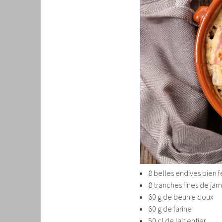
8 belles endives bien 
8 tranches fines de ja
60 g de beurre doux
60 g de farine
50 cl de lait entier