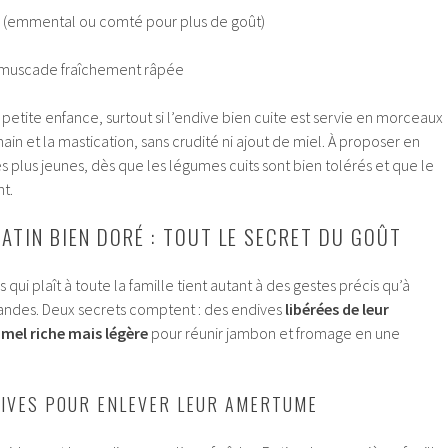
 (emmental ou comté pour plus de goût)
, muscade fraîchement râpée
 petite enfance, surtout si l’endive bien cuite est servie en morceaux
 main et la mastication, sans crudité ni ajout de miel. À proposer en
s plus jeunes, dès que les légumes cuits sont bien tolérés et que le
t.
ATIN BIEN DORÉ : TOUT LE SECRET DU GOÛT
s qui plaît à toute la famille tient autant à des gestes précis qu’à
ndes. Deux secrets comptent : des endives
libérées de leur
mel riche mais légère
pour réunir jambon et fromage en une
IVES POUR ENLEVER LEUR AMERTUME