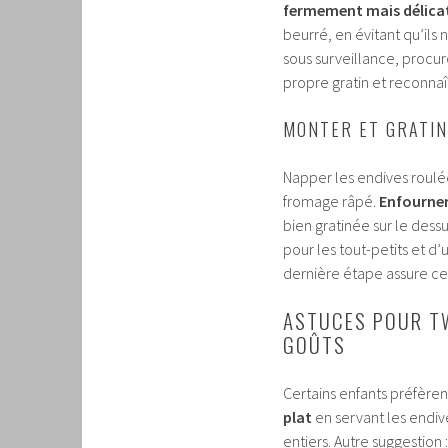
fermement mais délic
beurré, en évitant qu’il
sous surveillance, proc
propre gratin et reconna
MONTER ET GRATIN
Napper les endives roul
fromage râpé.
Enfourner
bien gratinée sur le de
pour les tout-petits et d
dernière étape assure c
ASTUCES POUR TW
GOÛTS
Certains enfants préfèrent
plat
en servant les endiv
entiers. Autre suggestion