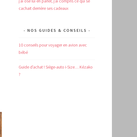
j’ai osé lui en parler, j’ai compris ce qui se
cachait derrière ses cadeaux
NOS GUIDES & CONSEILS
10 conseils pour voyager en avion avec
bébé
Guide d’achat !
Siège-auto i-Size… Kézako
?