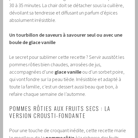
30 à 35 minutes. La chair doit se détacher sous la cuillère,
dévoilant sa tendresse et diffusant un parfum d’épices
absolument irrésistible.
Un tourbillon de saveurs à savourer seul ou avec une
boule de glace vanille
Le secret pour sublimer cette recette ? Servir aussitôt les
pommes rôties bien chaudes, arrosées de jus,
accompagnées d’une
glace vanille
ou d’un sorbet poire,
qui vont fondre sur la peau tiède. Irrésistible et adapté à
toute la famille, c’est un dessert aussi beau que bon, à
refaire chaque semaine de l’automne.
POMMES RÔTIES AUX FRUITS SECS : LA
VERSION CROUSTI-FONDANTE
Pour une touche de croquant inédite, cette recette marie
le moelleux de la
pomme rôtie
à la richesse des fruits