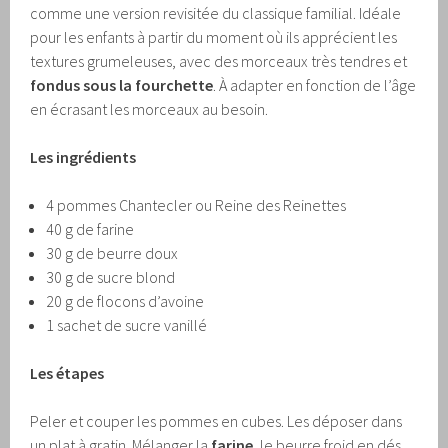
comme une version revisitée du classique familial. Idéale
pour les enfants à partir du moment où ils apprécient les
textures grumeleuses, avec des morceaux très tendres et
fondus sous la fourchette
. À adapter en fonction de l’âge
en écrasant les morceaux au besoin.
Les ingrédients
4 pommes Chantecler ou Reine des Reinettes
40 g de farine
30 g de beurre doux
30 g de sucre blond
20 g de flocons d’avoine
1 sachet de sucre vanillé
Les étapes
Peler et couper les pommes en cubes. Les déposer dans
un plat à gratin. Mélanger la
farine
, le beurre froid en dés,