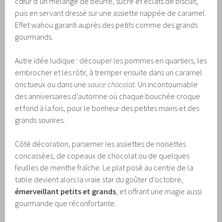
cœur d’un mélange de beurre, sucre et éclats de biscuit,
puis en servant dressé sur une assiette nappée de caramel.
Effet wahou garanti auprès des petits comme des grands
gourmands.
Autre idée ludique : découper les pommes en quartiers, les
embrocher et les rôtir, à tremper ensuite dans un caramel
onctueux ou dans une
sauce chocolat
. Un incontournable
des anniversaires d’automne où chaque bouchée croque
et fond à la fois, pour le bonheur des petites mains et des
grands sourires.
Côté décoration, parsemer les assiettes de noisettes
concassées, de copeaux de chocolat ou de quelques
feuilles de menthe fraîche. Le plat posé au centre de la
table devient alors la vraie star du goûter d’octobre,
émerveillant petits et grands
, et offrant une magie aussi
gourmande que réconfortante.