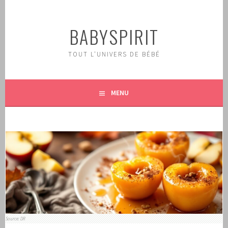
Aller
au
BABYSPIRIT
contenu
principal
TOUT L'UNIVERS DE BÉBÉ
MENU
Source: DR