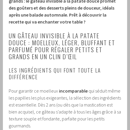
grands : le
gâteau invisible à la patate douce
promet
des goûters et des desserts pleins de douceur, idéals
après une balade automnale. Prêt à découvrir la
recette qui va enchanter votre table ?
UN GÂTEAU INVISIBLE À LA PATATE
DOUCE : MOELLEUX, LÉGER, BLUFFANT ET
PARFUMÉ POUR RÉGALER PETITS ET
GRANDS EN UN CLIN D’ŒIL
LES INGRÉDIENTS QUI FONT TOUTE LA
DIFFÉRENCE
Pour garantir ce moelleux
incomparable
qui séduit même
les papilles les plus exigeantes, la sélection des ingrédients
est essentielle. Dès 2 ans (ou dès que la mastication est
bien acquise), ce gâteau s’adapte à tous les âges grâce à sa
texture souple et fondante, parfaite pour les petits
gourmands.