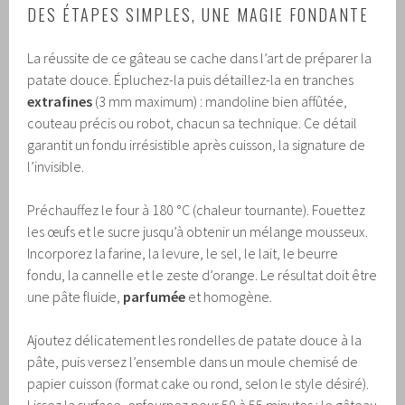
DES ÉTAPES SIMPLES, UNE MAGIE FONDANTE
La réussite de ce gâteau se cache dans l’art de préparer la
patate douce. Épluchez-la puis détaillez-la en tranches
extrafines
(3 mm maximum) : mandoline bien affûtée,
couteau précis ou robot, chacun sa technique. Ce détail
garantit un fondu irrésistible après cuisson, la signature de
l’invisible.
Préchauffez le four à 180 °C (chaleur tournante). Fouettez
les œufs et le sucre jusqu’à obtenir un mélange mousseux.
Incorporez la farine, la levure, le sel, le lait, le beurre
fondu, la cannelle et le zeste d’orange. Le résultat doit être
une pâte fluide,
parfumée
et homogène.
Ajoutez délicatement les rondelles de patate douce à la
pâte, puis versez l’ensemble dans un moule chemisé de
papier cuisson (format cake ou rond, selon le style désiré).
Lissez la surface, enfournez pour 50 à 55 minutes : le gâteau