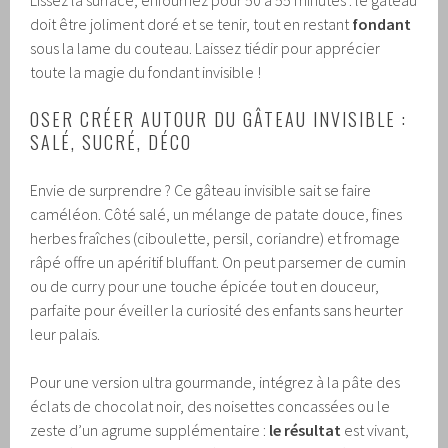
doit être joliment doré et se tenir, tout en restant
fondant
sous la lame du couteau. Laissez tiédir pour apprécier
toute la magie du fondant invisible !
OSER CRÉER AUTOUR DU GÂTEAU INVISIBLE :
SALÉ, SUCRÉ, DÉCO
Envie de surprendre ? Ce gâteau invisible sait se faire
caméléon. Côté salé, un mélange de patate douce, fines
herbes fraîches (ciboulette, persil, coriandre) et fromage
râpé offre un apéritif bluffant. On peut parsemer de cumin
ou de curry pour une touche épicée tout en douceur,
parfaite pour éveiller la curiosité des enfants sans heurter
leur palais.
Pour une version ultra gourmande, intégrez à la pâte des
éclats de chocolat noir, des noisettes concassées ou le
zeste d’un agrume supplémentaire :
le résultat
est vivant,