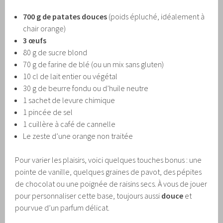
700 g de patates douces
(poids épluché, idéalement à
chair orange)
3 œufs
80 g de sucre blond
70 g de farine de blé (ou un mix sans gluten)
10 cl de lait entier ou végétal
30 g de beurre fondu ou d’huile neutre
1 sachet de levure chimique
1 pincée de sel
1 cuillère à café de cannelle
Le zeste d’une orange non traitée
Pour varier les plaisirs, voici quelques touches bonus : une
pointe de vanille, quelques graines de pavot, des pépites
de chocolat ou une poignée de raisins secs. À vous de jouer
pour personnaliser cette base, toujours aussi
douce
et
pourvue d’un parfum délicat.