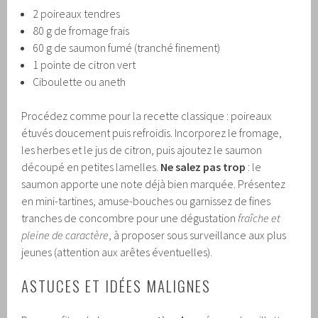
2 poireaux tendres
80 g de fromage frais
60 g de saumon fumé (tranché finement)
1 pointe de citron vert
Ciboulette ou aneth
Procédez comme pour la recette classique : poireaux
étuvés doucement puis refroidis. Incorporez le fromage,
les herbes et le jus de citron, puis ajoutez le saumon
découpé en petites lamelles.
Ne salez pas trop
: le
saumon apporte une note déjà bien marquée. Présentez
en mini-tartines, amuse-bouches ou garnissez de fines
tranches de concombre pour une dégustation
fraîche et
pleine de caractère
, à proposer sous surveillance aux plus
jeunes (attention aux arêtes éventuelles).
ASTUCES ET IDÉES MALIGNES