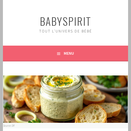
Aller
au
BABYSPIRIT
contenu
principal
TOUT L'UNIVERS DE BÉBÉ
MENU
Source: DR