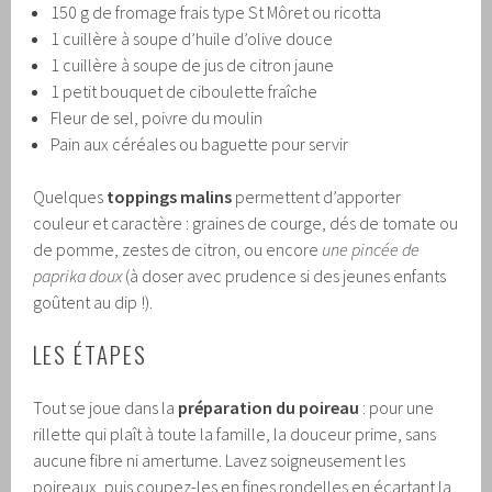
150 g de fromage frais type St Môret ou ricotta
1 cuillère à soupe d’huile d’olive douce
1 cuillère à soupe de jus de citron jaune
1 petit bouquet de ciboulette fraîche
Fleur de sel, poivre du moulin
Pain aux céréales ou baguette pour servir
Quelques
toppings malins
permettent d’apporter
couleur et caractère : graines de courge, dés de tomate ou
de pomme, zestes de citron, ou encore
une pincée de
paprika doux
(à doser avec prudence si des jeunes enfants
goûtent au dip !).
LES ÉTAPES
Tout se joue dans la
préparation du poireau
: pour une
rillette qui plaît à toute la famille, la douceur prime, sans
aucune fibre ni amertume. Lavez soigneusement les
poireaux, puis coupez-les en fines rondelles en écartant la