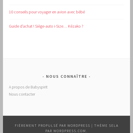
10 conseils pour voyager en avion avec bébé
Guide d’achat !
Siège-auto i-Size… Kézako ?
NOUS CONNAÎTRE
A propos de Babyspirit
Nous contacter
FIÈREMENT PROPULSÉ PAR WORDPRESS
|
THÈME SELA
PAR
WORDPRESS.COM
.