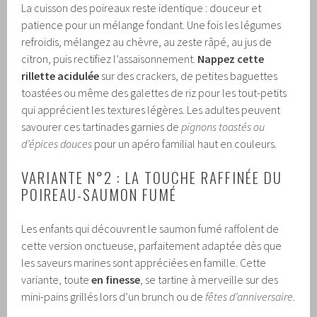
La cuisson des poireaux reste identique : douceur et
patience pour un mélange fondant. Une fois les légumes
refroidis, mélangez au chèvre, au zeste râpé, au jus de
citron, puis rectifiez l’assaisonnement.
Nappez cette
rillette acidulée
sur des crackers, de petites baguettes
toastées ou même des galettes de riz pour les tout-petits
qui apprécient les textures légères. Les adultes peuvent
savourer ces tartinades garnies de
pignons toastés ou
d’épices douces
pour un apéro familial haut en couleurs.
VARIANTE N°2 : LA TOUCHE RAFFINÉE DU
POIREAU-SAUMON FUMÉ
Les enfants qui découvrent le saumon fumé raffolent de
cette version onctueuse, parfaitement adaptée dès que
les saveurs marines sont appréciées en famille. Cette
variante, toute
en finesse
, se tartine à merveille sur des
mini-pains grillés lors d’un brunch ou de
fêtes d’anniversaire
.