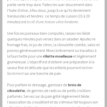
partie verte trop dure. Faites-les suer doucement dans
l’huile d’olive, à feu doux, jusqu’à ce qu’ils deviennent
translucides et tendres : ce temps de cuisson (15 à 20
minutes) est
la clé d’une texture ultra-fondante
.
Une fois les poireaux bien compotés, laissez-les tiédir
quelques minutes puis versez dans un saladier. Ajoutez le
fromage frais, le jus de citron, la ciboulette ciselée, salez et
poivrez généreusement. Mixez brièvement ou travaillez à
la fourchette pour une
rillette moelleuse
et légèrement
grumeleuse. L’objectif est d’obtenir une préparation à la
saveur fine et délicate que les enfants pourront
tartiner
facilement
sur une tranche de pain.
Pour parfaire le dressage, garnissez de
brins de
ciboulette
, de germes de radis ou de petits croûtons
parfumés. Servez sur du pain grillé légèrement tiède :
l’association du croustillant et du crémeux fait toujours son