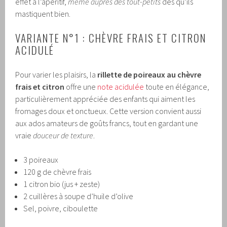
effet à l’apéritif,
même auprès des tout-petits
dès qu’ils
mastiquent bien.
VARIANTE N°1 : CHÈVRE FRAIS ET CITRON
ACIDULÉ
Pour varier les plaisirs, la
rillette de poireaux au chèvre
frais et citron
offre une
note acidulée
toute en élégance,
particulièrement appréciée des enfants qui aiment les
fromages doux et onctueux. Cette version convient aussi
aux ados amateurs de goûts francs, tout en gardant une
vraie
douceur de texture
.
3 poireaux
120 g de chèvre frais
1 citron bio (jus + zeste)
2 cuillères à soupe d’huile d’olive
Sel, poivre, ciboulette