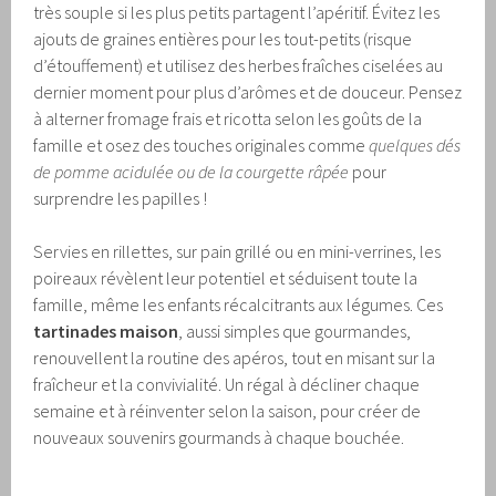
très souple si les plus petits partagent l’apéritif. Évitez les
ajouts de graines entières pour les tout-petits (risque
d’étouffement) et utilisez des herbes fraîches ciselées au
dernier moment pour plus d’arômes et de douceur. Pensez
à alterner fromage frais et ricotta selon les goûts de la
famille et osez des touches originales comme
quelques dés
de pomme acidulée ou de la courgette râpée
pour
surprendre les papilles !
Servies en rillettes, sur pain grillé ou en mini-verrines, les
poireaux révèlent leur potentiel et séduisent toute la
famille, même les enfants récalcitrants aux légumes. Ces
tartinades maison
, aussi simples que gourmandes,
renouvellent la routine des apéros, tout en misant sur la
fraîcheur et la convivialité. Un régal à décliner chaque
semaine et à réinventer selon la saison, pour créer de
nouveaux souvenirs gourmands à chaque bouchée.