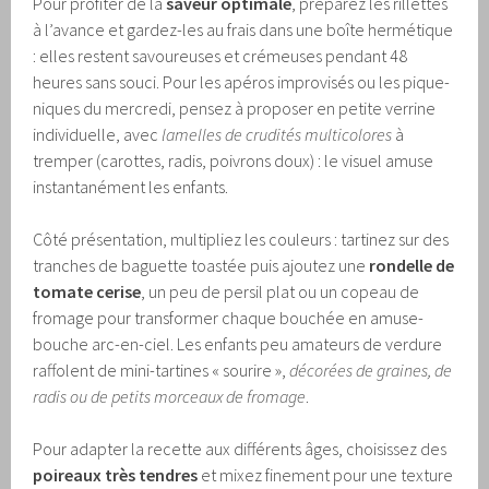
Pour profiter de la
saveur optimale
, préparez les rillettes
à l’avance et gardez-les au frais dans une boîte hermétique
: elles restent savoureuses et crémeuses pendant 48
heures sans souci. Pour les apéros improvisés ou les pique-
niques du mercredi, pensez à proposer en petite verrine
individuelle, avec
lamelles de crudités multicolores
à
tremper (carottes, radis, poivrons doux) : le visuel amuse
instantanément les enfants.
Côté présentation, multipliez les couleurs : tartinez sur des
tranches de baguette toastée puis ajoutez une
rondelle de
tomate cerise
, un peu de persil plat ou un copeau de
fromage pour transformer chaque bouchée en amuse-
bouche arc-en-ciel. Les enfants peu amateurs de verdure
raffolent de mini-tartines « sourire »,
décorées de graines, de
radis ou de petits morceaux de fromage
.
Pour adapter la recette aux différents âges, choisissez des
poireaux très tendres
et mixez finement pour une texture