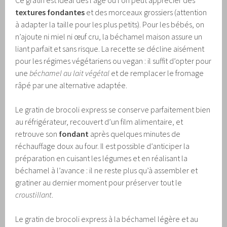
Ce gratin est idéal dès l’âge où l’on peut apprécier des
textures fondantes
et des morceaux grossiers (attention
à adapter la taille pour les plus petits). Pour les bébés, on
n’ajoute ni miel ni œuf cru, la béchamel maison assure un
liant parfait et sans risque. La recette se décline aisément
pour les régimes végétariens ou vegan : il suffit d’opter pour
une
béchamel au lait végétal
et de remplacer le fromage
râpé par une alternative adaptée.
Le gratin de brocoli express se conserve parfaitement bien
au réfrigérateur, recouvert d’un film alimentaire, et
retrouve son
fondant
après quelques minutes de
réchauffage doux au four. Il est possible d’anticiper la
préparation en cuisant les légumes et en réalisant la
béchamel à l’avance : il ne reste plus qu’à assembler et
gratiner au dernier moment pour préserver tout le
croustillant
.
Le gratin de brocoli express à la béchamel légère et au