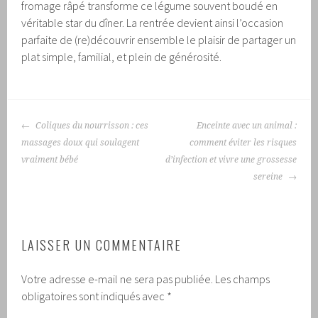
fromage râpé transforme ce légume souvent boudé en
véritable star du dîner. La rentrée devient ainsi l’occasion
parfaite de (re)découvrir ensemble le plaisir de partager un
plat simple, familial, et plein de générosité.
NAVIGATION
Coliques du nourrisson : ces
Enceinte avec un animal :
DES
massages doux qui soulagent
comment éviter les risques
ARTICLES
vraiment bébé
d’infection et vivre une grossesse
sereine
LAISSER UN COMMENTAIRE
Votre adresse e-mail ne sera pas publiée.
Les champs
obligatoires sont indiqués avec
*