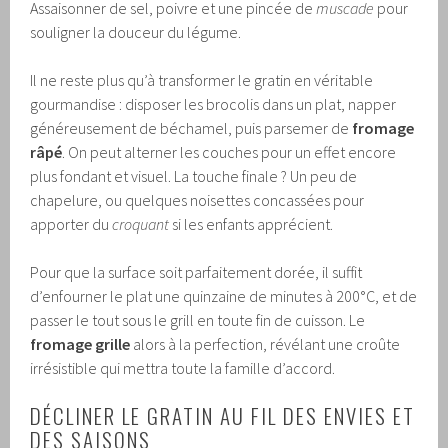
Assaisonner de sel, poivre et une pincée de
muscade
pour
souligner la douceur du légume.
Il ne reste plus qu’à transformer le gratin en véritable
gourmandise : disposer les brocolis dans un plat, napper
généreusement de béchamel, puis parsemer de
fromage
râpé
. On peut alterner les couches pour un effet encore
plus fondant et visuel. La touche finale ? Un peu de
chapelure, ou quelques noisettes concassées pour
apporter du
croquant
si les enfants apprécient.
Pour que la surface soit parfaitement dorée, il suffit
d’enfourner le plat une quinzaine de minutes à 200°C, et de
passer le tout sous le grill en toute fin de cuisson. Le
fromage grille
alors à la perfection, révélant une croûte
irrésistible qui mettra toute la famille d’accord.
DÉCLINER LE GRATIN AU FIL DES ENVIES ET
DES SAISONS