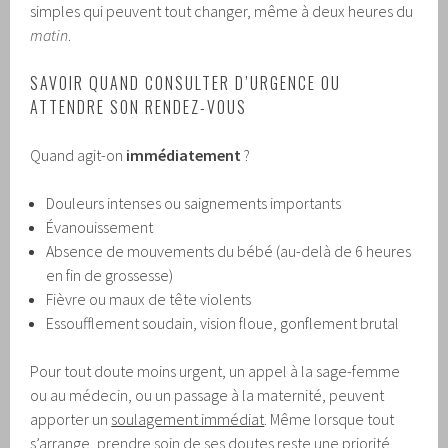
simples qui peuvent tout changer, même à deux heures du
matin
.
SAVOIR QUAND CONSULTER D’URGENCE OU
ATTENDRE SON RENDEZ-VOUS
Quand agit-on
immédiatement
?
Douleurs intenses ou saignements importants
Évanouissement
Absence de mouvements du bébé (au-delà de 6 heures
en fin de grossesse)
Fièvre ou maux de tête violents
Essoufflement soudain, vision floue, gonflement brutal
Pour tout doute moins urgent, un appel à la sage-femme
ou au médecin, ou un passage à la maternité, peuvent
apporter un
soulagement immédiat
. Même lorsque tout
s’arrange, prendre soin de ses doutes reste une priorité.