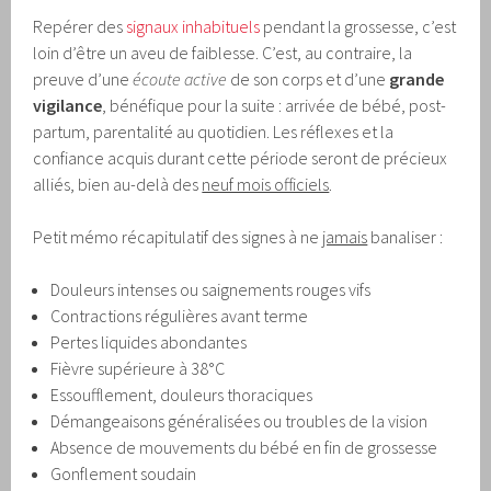
Repérer des
signaux inhabituels
pendant la grossesse, c’est
loin d’être un aveu de faiblesse. C’est, au contraire, la
preuve d’une
écoute active
de son corps et d’une
grande
vigilance
, bénéfique pour la suite : arrivée de bébé, post-
partum, parentalité au quotidien. Les réflexes et la
confiance acquis durant cette période seront de précieux
alliés, bien au-delà des
neuf mois officiels
.
Petit mémo récapitulatif des signes à ne
jamais
banaliser :
Douleurs intenses ou saignements rouges vifs
Contractions régulières avant terme
Pertes liquides abondantes
Fièvre supérieure à 38°C
Essoufflement, douleurs thoraciques
Démangeaisons généralisées ou troubles de la vision
Absence de mouvements du bébé en fin de grossesse
Gonflement soudain