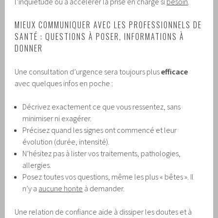
l’inquiétude ou à accélérer la prise en charge si
besoin
.
MIEUX COMMUNIQUER AVEC LES PROFESSIONNELS DE
SANTÉ : QUESTIONS À POSER, INFORMATIONS À
DONNER
Une consultation d’urgence sera toujours plus
efficace
avec quelques infos en poche :
Décrivez exactement ce que vous ressentez, sans
minimiser ni exagérer.
Précisez quand les signes ont commencé et leur
évolution (durée, intensité).
N’hésitez pas à lister vos traitements, pathologies,
allergies.
Posez toutes vos questions, même les plus « bêtes ». Il
n’y a
aucune honte
à demander.
Une relation de confiance aide à dissiper les doutes et à