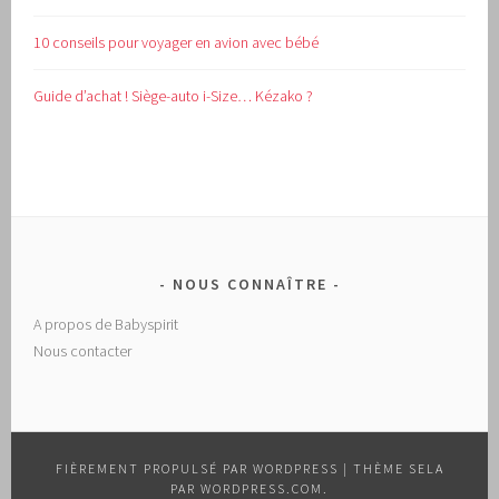
10 conseils pour voyager en avion avec bébé
Guide d’achat !
Siège-auto i-Size… Kézako ?
NOUS CONNAÎTRE
A propos de Babyspirit
Nous contacter
FIÈREMENT PROPULSÉ PAR WORDPRESS
|
THÈME SELA
PAR
WORDPRESS.COM
.