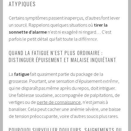
ATYPIQUES
Certains symptômes passent inaperçus, d’autres font lever
un sourcil. Rappelons quelques situations où
tirer la
sonnette d’alarme
n’est ni exagéré ni ringard… C’est
parfois le petit détail qui fait toute la
différence
.
QUAND LA FATIGUE N’EST PLUS ORDINAIRE :
DISTINGUER ÉPUISEMENT ET MALAISE INQUIÉTANT
La
fatigue
fait quasiment partie du package de la
grossesse. Pourtant, une sensation d’épuisement
extrême
,
qui ne disparaît pas même après du repos, doit intriguer.
Une faiblesse soudaine, accompagnée de palpitations, de
vertiges ou de
perte de connaissance
, n’est jamais à
banaliser. Cela peut cacher une anémie sévère, une baisse
de tension préoccupante, voire d’autres soucis plus rares.
POURQUOI SURVEILLER DOULEURS, SAIGNEMENTS OU