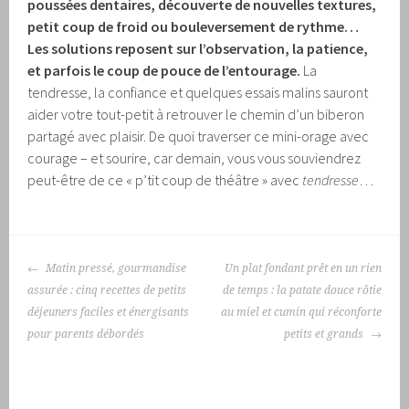
poussées dentaires, découverte de nouvelles textures,
petit coup de froid ou bouleversement de rythme…
Les solutions reposent sur l’observation, la patience,
et parfois le coup de pouce de l’entourage.
La
tendresse, la confiance et quelques essais malins sauront
aider votre tout-petit à retrouver le chemin d’un biberon
partagé avec plaisir. De quoi traverser ce mini-orage avec
courage – et sourire, car demain, vous vous souviendrez
peut-être de ce « p’tit coup de théâtre » avec
tendresse
…
NAVIGATION
Matin pressé, gourmandise
Un plat fondant prêt en un rien
DES
assurée : cinq recettes de petits
de temps : la patate douce rôtie
ARTICLES
déjeuners faciles et énergisants
au miel et cumin qui réconforte
pour parents débordés
petits et grands