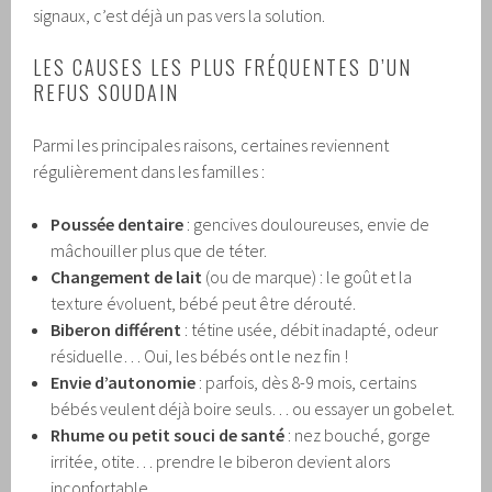
signaux, c’est déjà un pas vers la solution.
LES CAUSES LES PLUS FRÉQUENTES D’UN
REFUS SOUDAIN
Parmi les principales raisons, certaines reviennent
régulièrement dans les familles :
Poussée dentaire
: gencives douloureuses, envie de
mâchouiller plus que de téter.
Changement de lait
(ou de marque) : le goût et la
texture évoluent, bébé peut être dérouté.
Biberon différent
: tétine usée, débit inadapté, odeur
résiduelle… Oui, les bébés ont le nez fin !
Envie d’autonomie
: parfois, dès 8-9 mois, certains
bébés veulent déjà boire seuls… ou essayer un gobelet.
Rhume ou petit souci de santé
: nez bouché, gorge
irritée, otite… prendre le biberon devient alors
inconfortable.