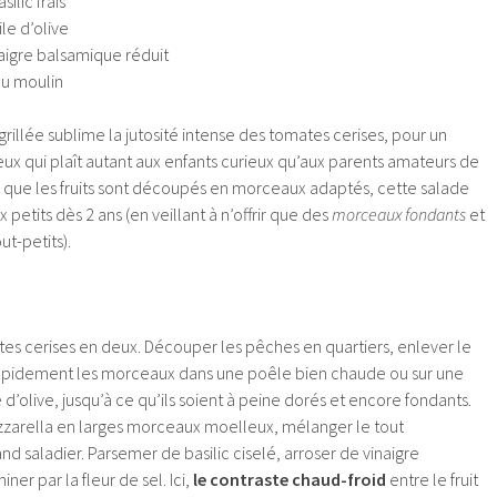
ilic frais
le d’olive
naigre balsamique réduit
du moulin
grillée sublime la jutosité intense des tomates cerises, pour un
eux qui plaît autant aux enfants curieux qu’aux parents amateurs de
s que les fruits sont découpés en morceaux adaptés, cette salade
petits dès 2 ans (en veillant à n’offrir que des
morceaux fondants
et
ut-petits).
tes cerises en deux. Découper les pêches en quartiers, enlever le
 rapidement les morceaux dans une poêle bien chaude ou sur une
le d’olive, jusqu’à ce qu’ils soient à peine dorés et encore fondants.
zzarella en larges morceaux moelleux, mélanger le tout
d saladier. Parsemer de basilic ciselé, arroser de vinaigre
ner par la fleur de sel. Ici,
le contraste chaud-froid
entre le fruit