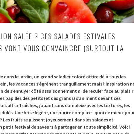
ION SALÉE ? CES SALADES ESTIVALES
S VONT VOUS CONVAINCRE (SURTOUT LA
ée dans le jardin, un grand saladier coloré attire déjà tous les
lein, les vacances s’égrènent tranquillement mais l’inspiration n
ion de s’ennuyer côté assaisonnement ni de reculer face au plaisir
 Les papilles des petits (et des grands) s’animent devant ces
fois ultra-fraîches, jouant sans complexe avec les textures, les
idulés. Une brise légère, un sourire complice : quoi de mieux pou
? Les fruits se glissent joyeusement dans les salades et
 petit festival de saveurs à partager en toute simplicité. Voici
nvaincre petits gourmands et parents curieux, avec un coup de