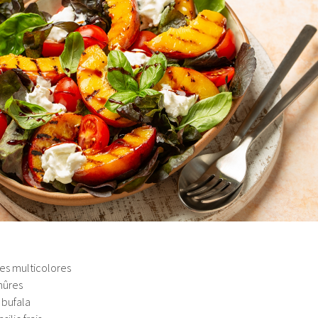
es multicolores
mûres
 bufala