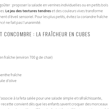
 goûter : proposer la salade en verrines individuelles ou en petits bols
hes.
Le jeu des textures tendres
et des couleurs vives transforme
d’éveil sensoriel. Pour les plus petits, évitez la coriandre fraîche
ncé
ne fait pas l’unanimité.
ET CONCOMBRE : LA FRAÎCHEUR EN CUBES
n fraîche (environ 700 g de chair)
menthe fraîche
ile d’olive
’associe à la feta salée pour une salade simple et rafraîchissante,
te recette convient dès que les enfants savent croquer des morceaux