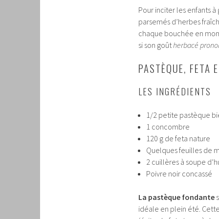
Pour inciter les enfants à
parsemés d’herbes fraîc
chaque bouchée en moment 
si son goût
herbacé prono
PASTÈQUE, FETA 
LES INGRÉDIENTS
1/2 petite pastèque bie
1 concombre
120 g de feta nature
Quelques feuilles de 
2 cuillères à soupe d’hu
Poivre noir concassé
La pastèque fondante
s
idéale en plein été. Cet