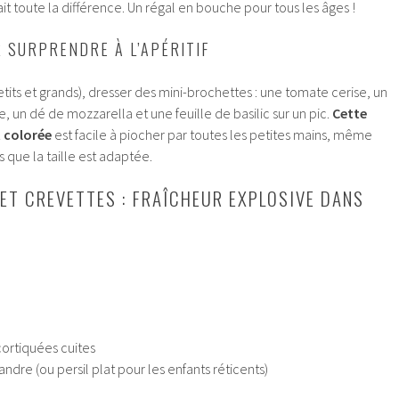
 fait toute la différence. Un régal en bouche pour tous les âges !
 SURPRENDRE À L’APÉRITIF
etits et grands), dresser des mini-brochettes : une tomate cerise, un
 un dé de mozzarella et une feuille de basilic sur un pic.
Cette
t colorée
est facile à piocher par toutes les petites mains, même
 que la taille est adaptée.
ET CREVETTES : FRAÎCHEUR EXPLOSIVE DANS
ortiquées cuites
ndre (ou persil plat pour les enfants réticents)