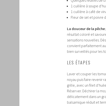
Quelques feuilles de bas
1 cuillère à soupe d’hui
1 cuillère à café de vi
Fleur de sel et poivre 
La douceur de la pêche
résultat coloré et savour
sensations nouvelles. Dè
convient parfaitement aux 
bien surveillés pour les to
LES ÉTAPES
Laver et couper les toma
noyau puis faire revenir
grille, avec un filet d’hui
Réserver. Déchirer la mo
délicatement dans un gran
balsamique réduit et termi