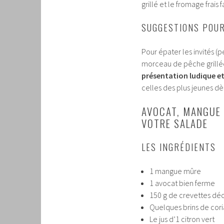
grillé et le fromage frais
SUGGESTIONS POUR
Pour épater les invités (p
morceau de pêche grillée,
présentation ludique e
celles des plus jeunes dès
AVOCAT, MANGUE 
VOTRE SALADE
LES INGRÉDIENTS
1 mangue mûre
1 avocat bien ferme
150 g de crevettes déc
Quelques brins de coria
Le jus d’1 citron vert