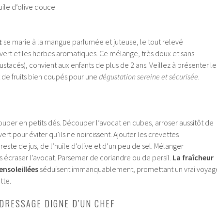
uile d’olive douce
t
se marie à la mangue parfumée et juteuse, le tout relevé
 vert et les herbes aromatiques. Ce mélange, très doux et sans
ustacés), convient aux enfants de plus de 2 ans. Veillez à présenter le
de fruits bien coupés pour une
dégustation sereine et sécurisée
.
uper en petits dés. Découper l’avocat en cubes, arroser aussitôt de
vert pour éviter qu’ils ne noircissent. Ajouter les crevettes
este de jus, de l’huile d’olive et d’un peu de sel. Mélanger
 écraser l’avocat. Parsemer de coriandre ou de persil.
La fraîcheur
ensoleillées
séduisent immanquablement, promettant un vrai voyag
tte.
DRESSAGE DIGNE D’UN CHEF