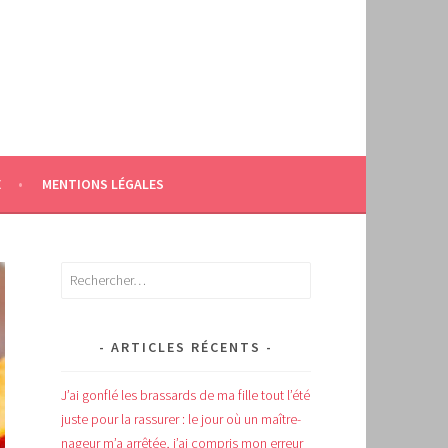
E
MENTIONS LÉGALES
Rechercher :
ARTICLES RÉCENTS
J’ai gonflé les brassards de ma fille tout l’été
juste pour la rassurer : le jour où un maître-
nageur m’a arrêtée, j’ai compris mon erreur